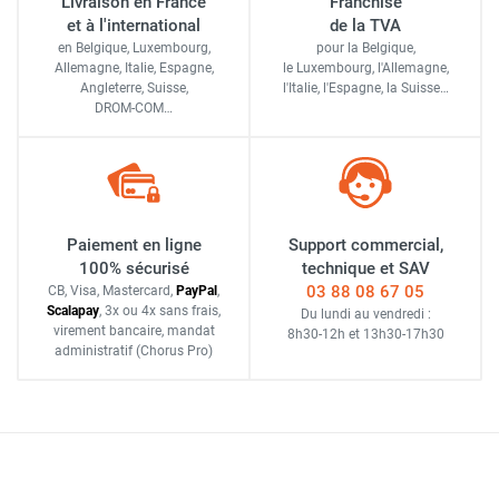
Livraison en France
Franchise
et à l'international
de la TVA
en Belgique, Luxembourg,
pour la Belgique,
Allemagne, Italie, Espagne,
le Luxembourg,
l'Allemagne,
Angleterre, Suisse,
l'Italie,
l'Espagne,
la Suisse…
DROM-COM…
Paiement en ligne
Support commercial,
100% sécurisé
technique et SAV
03 88 08 67 05
CB, Visa, Mastercard,
Pay
Pal
,
Scalapay
,
3x ou 4x sans frais
,
Du lundi au vendredi :
virement bancaire
, mandat
8h30-12h
et
13h30-17h30
administratif
(Chorus Pro)