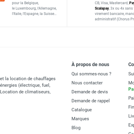
SWITCH4
pour la Belgique,
CB, Visa, Mastercard,
Pa
le Luxembourg,
l'Allemagne,
Scalapay
,
3x ou 4x sans 
PIECES DETACHEES
l'Italie,
l'Espagne,
la Suisse…
virement bancaire
, man
administratif
(Chorus Pr
À propos de nous
C
Qui sommes-nous ?
Su
et la location de chauffages
Nous contacter
Mo
énergies (électrique, fuel,
Pa
t Location de climatiseurs,
Demande de devis
Pa
Demande de rappel
Fi
Catalogue
Li
Marques
Ex
Blog