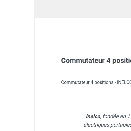
Déstratificateur ventilateur de
plafond
Déstratificateur industriel à pales
Déstratificateur industriel caréné
Déstratificateur de plafond design
Déstratificateur Airius
VMC
Caisson d'Extraction VMC Collective
Caisson d'Extraction VMC tertiaire
Commutateur 4 positi
Déshumidificateur d'air
Déshumidificateur mobile
professionnel
Commutateur 4 positions - INELC
Déshumidificateur fixe
Déshumidificateur de maison et de
confort
Déshumidificateur à adsorption /
Déshydrateur
Inelco
, fondée en 
Humidificateur d'air
électriques portables
Purificateur d'air