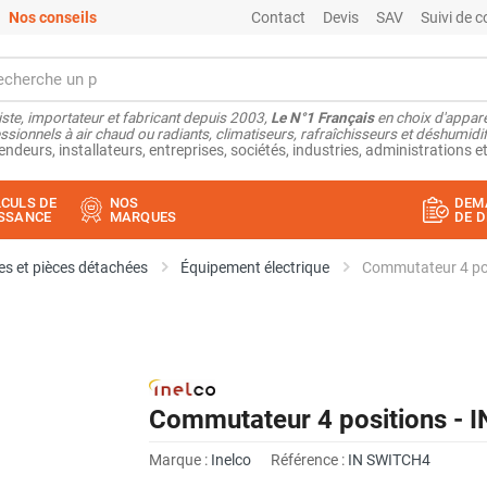
Nos conseils
Contact
Devis
SAV
Suivi de
ste, importateur et fabricant depuis 2003,
Le N°1 Français
en choix d'appare
ssionnels à air chaud ou radiants, climatiseurs, rafraîchisseurs et déshumidifi
endeurs, installateurs, entreprises, sociétés, industries, administrations et
CULS DE
NOS
DEM
SSANCE
MARQUES
DE D
s et pièces détachées
Équipement électrique
Commutateur 4 po
Commutateur 4 positions - 
Marque :
Inelco
Référence :
IN SWITCH4