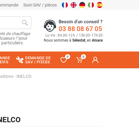
 commande
Suivi SAV / pièces
Besoin d'un conseil ?
03 88 08 67 05
ils de chauffage
Lu
-
Ve
: 8
h
30
-
12
h
/ 13
h
30
-
17
h
30
cateurs !"
pour
Nous sommes à
Sélestat
, en
Alsace
 particuliers.
0
0
ANDE
DEMANDE DE
EVIS
SAV / PIÈCES
sitions - INELCO
INELCO