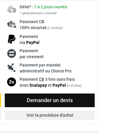
Délai* :
1 à 2 jours ouvrés
* généralement constaté
Paiement
CB
100% sécurisé
(
+ d'infos
)
Paiement
via
Pay
Pal
Paiement
par virement
Paiement par mandat
administratif ou Chorus Pro
Paiement
CB
3 fois sans frais
avec
Scalapay
et
Pay
Pal
(
+ d'infos
)
Demander un devis
Voir la procédure d'achat