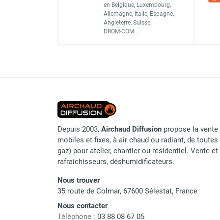
Référence fournisseur
en Belgique, Luxembourg,
Chauffage FARM au gaz
Allemagne, Italie, Espagne,
Classement produit
Chauffage FARM au fioul
Angleterre, Suisse,
DROM-COM…
Chauffage d'atelier granulés / bois /
carton
Chaudière fixe à eau
Aérotherme fixe mural
Aérotherme électrique
Aérotherme au gaz
Aérotherme à eau chaude ou froide
Aérotherme au fioul
Aérotherme pompe à chaleur
Depuis 2003,
Airchaud Diffusion
propose la vente 
mobiles et fixes, à air chaud ou radiant, de toutes 
(détente directe)
gaz) pour atelier, chantier ou résidentiel. Vente e
Chauffage mobile électrique, fioul et
rafraichisseurs, déshumidificateurs.
gaz
Chauffage mobile électrique
Nous trouver
Chauffage électrique soufflant
35 route de Colmar, 67600 Sélestat, France
Chauffage haute température pour
Nous contacter
étuvage industriel ou destruction
Téléphone :
03 88 08 67 05