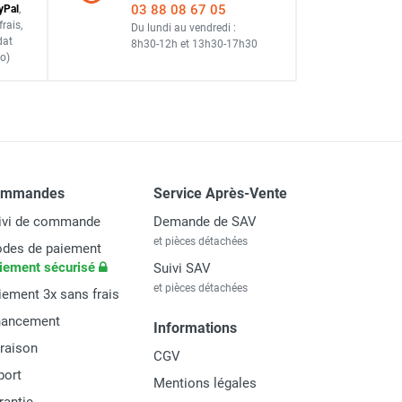
03 88 08 67 05
y
Pal
,
frais
,
Du lundi au vendredi :
dat
8h30-12h
et
13h30-17h30
o)
ommandes
Service Après-Vente
ivi de commande
Demande de SAV
et pièces détachées
des de paiement
iement sécurisé
Suivi SAV
et pièces détachées
iement 3x sans frais
nancement
Informations
vraison
CGV
port
Mentions légales