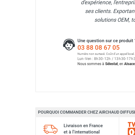
d'expérience, l'entrepr
Neutraliseur d'odeur
ses clients. Exporta
Hygiène
Sèche-main et sèche-cheveux
solutions OEM, t
Distributeur de savon
Chauffage fixe atelier
Une question sur ce produit 
Chauffage d'atelier fixe au fioul et
03 88 08 67 05
GNR
Numéro non surtaxé. Coût d'un appel local.
Chauffage au fioul avec réservoir
Lun
-
Ven : 8
h
30
-
12
h
/ 13
h
30
-
17
h
intégré
Nous sommes à
Sélestat
, en
Alsace
Chauffage au fioul à raccorder sur
citerne
Aérotherme au fioul
Chauffage polycombustible / huile
Chauffage d'atelier fixe avec brûleur
gaz
POURQUOI COMMANDER CHEZ AIRCHAUD DIFFUSI
Chauffage d'atelier suspendu
Chauffage suspendu au fioul
Marque
Livraison en France
Chauffage suspendu au gaz
et à l'international
Chauffage FARM