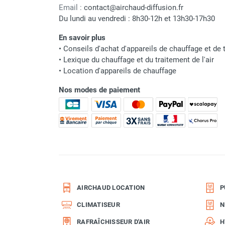
punaises de lit
Email :
contact@airchaud-diffusion.fr
Chauffage électrique infrarouge
Du lundi au vendredi : 8h30-12h et 13h30-17h30
Chauffage électrique par convection
En savoir plus
Chauffage mobile au fioul et GNR
•
Conseils d'achat d'appareils de chauffage et de t
Chauffage fioul soufflant avec
•
Lexique du chauffage et du traitement de l'air
cheminée et réservoir intégré
•
Location d'appareils de chauffage
Chauffage fioul soufflant avec
cheminée à raccorder sur citerne
Nos modes de paiement
Chauffage fioul soufflant sans
cheminée à combustion directe
Chauffage fioul
infrarouge/rayonnant
Chauffage mobile au gaz propane /
butane
Chauffage mobile au gaz à
combustion directe
AIRCHAUD LOCATION
P
Chauffage mobile au gaz à
CLIMATISEUR
N
combustion indirecte
Chauffage mobile au gaz rayonnant
RAFRAÎCHISSEUR D'AIR
H