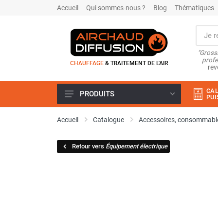
Accueil
Qui sommes-nous ?
Blog
Thématiques
"Grossi
profe
CHAUFFAGE
& TRAITEMENT DE L'AIR
rev
CAL
PRODUITS
PUI
Airchaud Location
Accueil
Catalogue
Accessoires, consommable
Climatiseur
Climatiseur mobile
Retour vers
Équipement électrique
Climatiseur mobile résidentiel et
tertiaire
Climatiseur fixe
Rafraîchisseur d'air
Rafraichisseur d'air mobile
Rafraîchisseur d'air gainable
Rafraichisseur d’air fixe