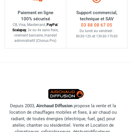
Paiement en ligne
Support commercial,
100% sécurisé
technique et SAV
03 88 08 67 05
CB, Visa, Mastercard,
Pay
Pal
,
Scalapay
,
3x ou 4x sans frais
,
Du lundi au vendredi :
virement bancaire
, mandat
8h30-12h
et
13h30-17h30
administratif
(Chorus Pro)
Depuis 2003,
Airchaud Diffusion
propose la vente et la
location de chauffages mobiles et fixes, à air chaud ou
radiant, de toutes énergies (électrique, fuel, gaz) pour
atelier, chantier ou résidentiel. Vente et Location de
climatiseurs, rafraichisseurs, déshumidificateurs.