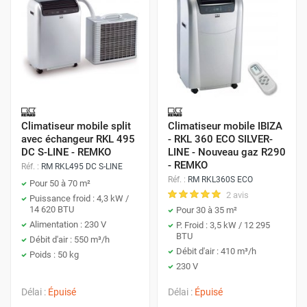
Climatiseur mobile split
Climatiseur mobile IBIZA
avec échangeur RKL 495
- RKL 360 ECO SILVER-
DC S-LINE - REMKO
LINE - Nouveau gaz R290
- REMKO
Réf. :
RM RKL495 DC S-LINE
Réf. :
RM RKL360S ECO
Pour 50 à 70 m²
2 avis
Puissance froid : 4,3 kW /
14 620 BTU
Pour 30 à 35 m²
Alimentation : 230 V
P. Froid : 3,5 kW / 12 295
BTU
Débit d'air : 550 m³/h
Débit d'air : 410 m³/h
Poids : 50 kg
230 V
Délai :
Épuisé
Délai :
Épuisé