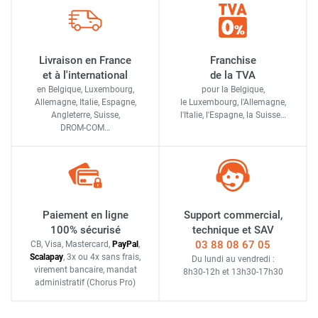
Livraison en France
Franchise
et à l'international
de la TVA
en Belgique, Luxembourg,
pour la Belgique,
Allemagne, Italie, Espagne,
le Luxembourg,
l'Allemagne,
Angleterre, Suisse,
l'Italie,
l'Espagne,
la Suisse…
DROM-COM…
Paiement en ligne
Support commercial,
100% sécurisé
technique et SAV
03 88 08 67 05
CB, Visa, Mastercard,
Pay
Pal
,
Scalapay
,
3x ou 4x sans frais
,
Du lundi au vendredi :
virement bancaire
, mandat
8h30-12h
et
13h30-17h30
administratif
(Chorus Pro)