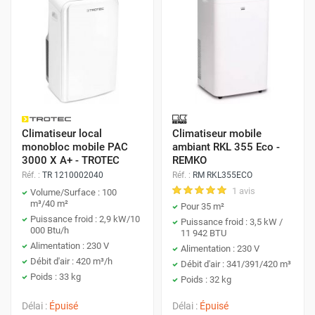
Climatiseur local
Climatiseur mobile
monobloc mobile PAC
ambiant RKL 355 Eco -
3000 X A+ - TROTEC
REMKO
Réf. :
TR 1210002040
Réf. :
RM RKL355ECO
1 avis
Volume/Surface : 100
m³/40 m²
Pour 35 m²
Puissance froid : 2,9 kW/10
Puissance froid : 3,5 kW /
000 Btu/h
11 942 BTU
Alimentation : 230 V
Alimentation : 230 V
Débit d'air : 420 m³/h
Débit d'air : 341/391/420 m³
Poids : 33 kg
Poids : 32 kg
Délai :
Épuisé
Délai :
Épuisé