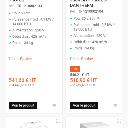
TROTEC
3500 SH - TROTEC-
DANTHERM
Réf. :
TR 1210002133
Réf. :
TR 1210002104
Pour 50 m²
Pour 30 à 35 m²
Puissance froid : 4,1 kW /
14 000 BTU
Puissance froid : 3,5 kW /
12 000 BTU
Alimentation : 230 V
Alimentation : 230 V
Débit d'air : 425 m³/h
Débit d'air : 420 m³/h
Poids : 34 kg
Poids : 34 kg
Délai :
Épuisé
Délai :
Épuisé
-5%
546,21 €
HT
541,66 €
HT
518,90 €
HT
soit
649,99 €
TTC
soit
622,68 €
TTC
Voir le produit
Voir le produit