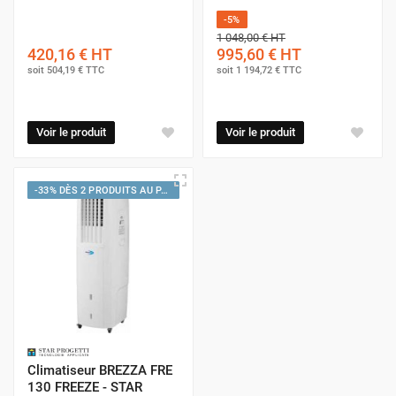
-5%
1 048,00 €
HT
420,16 €
HT
995,60 €
HT
soit
504,19 €
TTC
soit
1 194,72 €
TTC
Voir le produit
Voir le produit
-33% DÈS 2 PRODUITS AU PANIER
Climatiseur BREZZA FRE
130 FREEZE - STAR