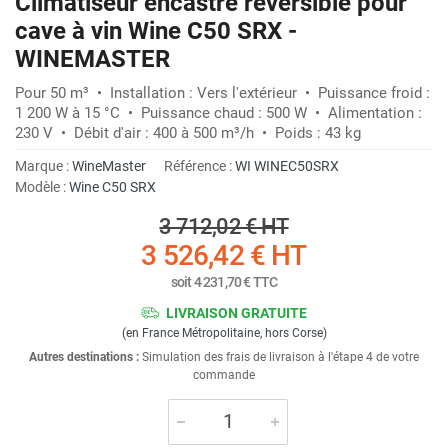
Climatiseur encastré réversible pour
cave à vin Wine C50 SRX -
WINEMASTER
Pour 50 m³ • Installation : Vers l'extérieur • Puissance froid :
1 200 W à 15 °C • Puissance chaud : 500 W • Alimentation :
230 V • Débit d'air : 400 à 500 m³/h • Poids : 43 kg
Marque :
WineMaster
Référence :
WI WINEC50SRX
Modèle :
Wine C50 SRX
3 712,02 €
HT
3 526,42 €
HT
soit
4 231,70 €
TTC
LIVRAISON GRATUITE
(en France Métropolitaine, hors Corse)
Autres destinations :
Simulation des frais de livraison à l'étape 4 de votre
commande