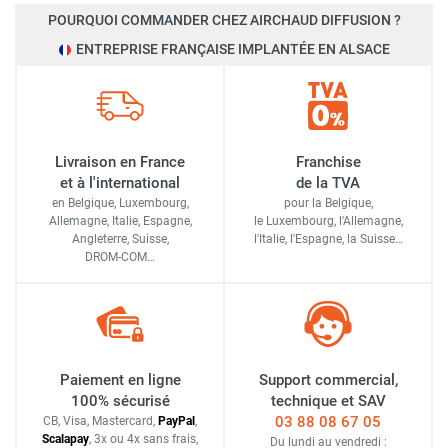
POURQUOI COMMANDER CHEZ AIRCHAUD DIFFUSION ?
ENTREPRISE FRANÇAISE IMPLANTÉE EN ALSACE
Livraison en France
Franchise
et à l'international
de la TVA
en Belgique, Luxembourg,
pour la Belgique,
Allemagne, Italie, Espagne,
le Luxembourg,
l'Allemagne,
Angleterre, Suisse,
l'Italie,
l'Espagne,
la Suisse…
DROM-COM…
Paiement en ligne
Support commercial,
100% sécurisé
technique et SAV
03 88 08 67 05
CB, Visa, Mastercard,
Pay
Pal
,
Scalapay
,
3x ou 4x sans frais
,
Du lundi au vendredi :