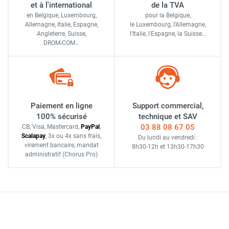
et à l'international
de la TVA
en Belgique, Luxembourg,
pour la Belgique,
Allemagne, Italie, Espagne,
le Luxembourg,
l'Allemagne,
Angleterre, Suisse,
l'Italie,
l'Espagne,
la Suisse…
DROM-COM…
Paiement en ligne
Support commercial,
100% sécurisé
technique et SAV
03 88 08 67 05
CB, Visa, Mastercard,
Pay
Pal
,
Scalapay
,
3x ou 4x sans frais
,
Du lundi au vendredi :
virement bancaire
, mandat
8h30-12h
et
13h30-17h30
administratif
(Chorus Pro)