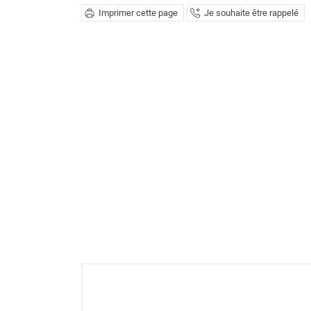
Déstratificateur ventilateur de
Imprimer cette page
Je souhaite être rappelé
plafond
Déstratificateur industriel à pales
Déstratificateur industriel caréné
Déstratificateur de plafond design
Déstratificateur Airius
VMC
Caisson d'Extraction VMC Collective
Caisson d'Extraction VMC tertiaire
Déshumidificateur d'air
Déshumidificateur mobile
professionnel
Déshumidificateur fixe
Déshumidificateur de maison et de
confort
Déshumidificateur à adsorption /
Déshydrateur
Humidificateur d'air
Purificateur d'air