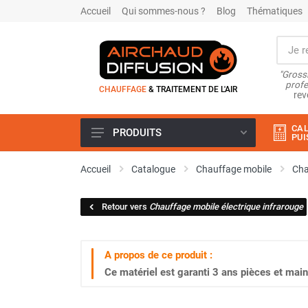
Accueil
Qui sommes-nous ?
Blog
Thématiques
"Grossi
profe
CHAUFFAGE
& TRAITEMENT DE L'AIR
rev
CAL
PRODUITS
PUI
Airchaud Location
Accueil
Catalogue
Chauffage mobile
Cha
Climatiseur
Climatiseur mobile
Retour vers
Chauffage mobile électrique infrarouge
Climatiseur mobile résidentiel et
tertiaire
Climatiseur fixe
A propos de ce produit :
Rafraîchisseur d'air
Ce matériel est garanti
3 ans
pièces et main
Rafraichisseur d'air mobile
Rafraîchisseur d'air gainable
Rafraichisseur d’air fixe