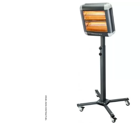
Brumisateur d'air
Coffret de brumisation
Ventilateur brumisateur
Ventilateur / extracteur d'air mobile
Brasseur d'air
Ventilateur fixe
Ventilateur industriel
Ventilateur de chantier
Ventilateur centrifuge
Ventilateur de sol
Ventilateur sur pied
Ventilateur de bureau
Ventilateur de table
Extracteur d'air mural
Extracteur d'air mural hélicoïde
Extracteur d'air mural centrifuge
Extracteur d'air mural ATEX
Extracteur d'air mural résidentiel