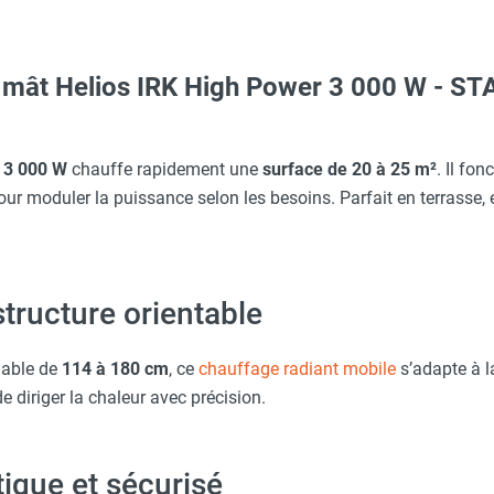
r mât Helios IRK High Power 3 000 W - 
ARNA
Taille M - HUSQVARNA
 3 000 W
chauffe rapidement une
surface de 20 à 25 m²
. Il fon
ur moduler la puissance selon les besoins. Parfait en terrasse,
 store, parasol, profile - STAR PROGETTI
 1 500 W SK15 - STAR PROGETTI
c avec protège-menton Smartguard PE 10H - HUSQVARNA
obuste 20m - Section Ø 3x2,5 mm² - 230 V 16 A - HEATCOM
tructure orientable
Taille XL - HUSQVARNA
r Blanc - H 220 cm
lable de
114 à 180 cm
, ce
chauffage radiant mobile
s’adapte à l
 diriger la chaleur avec précision.
aille L - HUSQVARNA
r chauffages radiants hauteur 210 cm - STAR PROGETTI
ique et sécurisé
ou carré verticaux - STAR PROGETTI