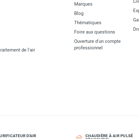
Li
Marques
Star Progetti
Ex
Blog
Ga
109793
Thématiques
Dr
Foire aux questions
Helios IRK High Power
Ouverture d'un compte
MATERIEL
professionnel
raitement de l'air
URIFICATEUR D'AIR
CHAUDIÈRE À AIR PULSÉ