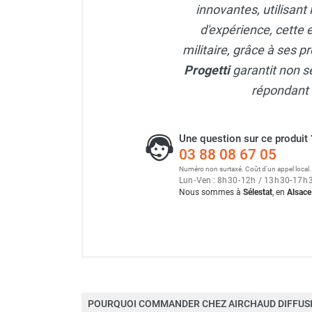
punaises de lit
innovantes, utilisant
Chauffage électrique infrarouge
d'expérience, cette e
Chauffage électrique par convection
militaire, grâce à ses p
Chauffage mobile au fioul et GNR
Progetti
garantit non s
Chauffage fioul soufflant avec
cheminée et réservoir intégré
répondant a
Chauffage fioul soufflant avec
cheminée à raccorder sur citerne
Une question sur ce produit 
Chauffage fioul soufflant sans
03 88 08 67 05
cheminée à combustion directe
Numéro non surtaxé. Coût d'un appel local.
Chauffage fioul
Lun
-
Ven : 8
h
30
-
12
h
/ 13
h
30
-
17
h
infrarouge/rayonnant
Nous sommes à
Sélestat
, en
Alsace
Chauffage mobile au gaz propane /
butane
Chauffage mobile au gaz à
combustion directe
Chauffage radiant Helios I
Chauffage mobile au gaz à
combustion indirecte
POURQUOI COMMANDER CHEZ AIRCHAUD DIFFUSI
Chauffage mobile au gaz rayonnant
Coloris