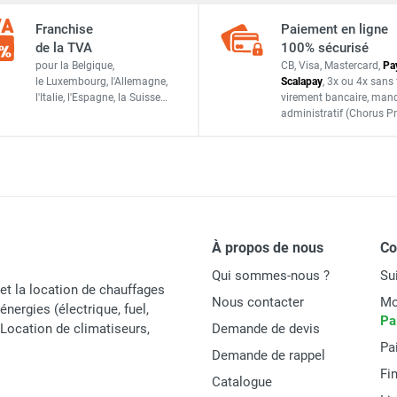
RK Safety Glass 2 000 W - STAR PROGETTI
Franchise
Paiement en ligne
3 000 W / 230 V
de la TVA
100% sécurisé
pour la Belgique,
CB, Visa, Mastercard,
Pa
IP20
le Luxembourg,
l'Allemagne,
Scalapay
,
3x ou 4x sans 
l'Italie,
l'Espagne,
la Suisse…
virement bancaire
, man
Helios IRK High Power 3 000 W - STAR PROGETTI
3 m
administratif
(Chorus Pr
114 à 180 cm
20/25 m²
RK High Power 6 000 W - STAR PROGETTI
114/180 x 65 x 65 cm
À propos de nous
C
101 x 55 x 21 cm
RK High Power 2 000 W - STAR PROGETTI
Qui sommes-nous ?
Su
18,5 kg
et la location de chauffages
Nous contacter
Mo
énergies (électrique, fuel,
Pa
20 kg
t Location de climatiseurs,
Demande de devis
Pa
Demande de rappel
Fi
Catalogue