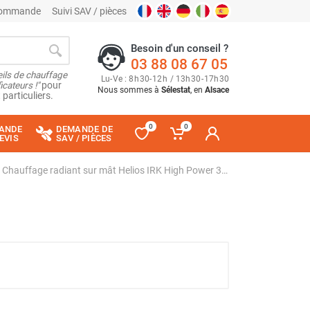
 commande
Suivi SAV / pièces
Besoin d'un conseil ?
03 88 08 67 05
ils de chauffage
Lu
-
Ve
: 8
h
30
-
12
h
/ 13
h
30
-
17
h
30
cateurs !"
pour
Nous sommes à
Sélestat
, en
Alsace
 particuliers.
0
0
ANDE
DEMANDE DE
EVIS
SAV / PIÈCES
Chauffage radiant sur mât Helios IRK High Power 3 000 W - STAR PROGETTI