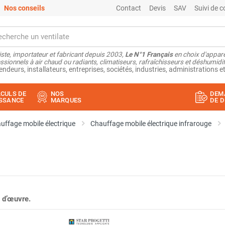
Nos conseils
Contact
Devis
SAV
Suivi de
ste, importateur et fabricant depuis 2003,
Le N°1 Français
en choix d'appare
ssionnels à air chaud ou radiants, climatiseurs, rafraîchisseurs et déshumidifi
endeurs, installateurs, entreprises, sociétés, industries, administrations et
CULS DE
NOS
DEM
SSANCE
MARQUES
DE D
uffage mobile électrique
Chauffage mobile électrique infrarouge
 d’œuvre.