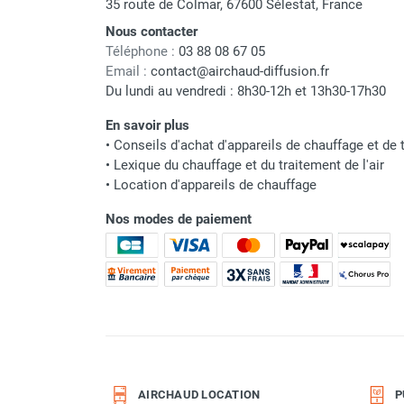
35 route de Colmar, 67600 Sélestat, France
Parasol chauffant et radiant
Marque
Nous contacter
infrarouge sur mât
Téléphone :
03 88 08 67 05
Parasol chauffant à gaz
Référence fournisseur
Email :
contact@airchaud-diffusion.fr
Parasol chauffant et radiant sur
Du lundi au vendredi : 8h30-12h et 13h30-17h30
Nom du modèle
mât électrique
En savoir plus
Chauffe terrasse aux pellets
Classement produit
•
Conseils d'achat d'appareils de chauffage et de t
Chauffage infrarouge fixe mur et
•
Lexique du chauffage et du traitement de l'air
plafond
•
Location d'appareils de chauffage
Chauffage radiant électrique
Chauffage Infrarouge électrique fixe
Nos modes de paiement
Panneau rayonnant
Lustre infrarouge électrique
suspendu
Réglette et cassette rayonnante
Chauffage tube radiant et radiant
lumineux au gaz
Chauffage radiant tube suspendu
au gaz
AIRCHAUD LOCATION
P