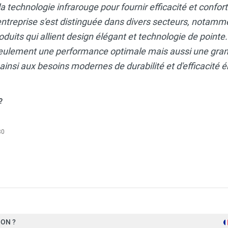
 la technologie infrarouge pour fournir efficacité et confo
ntreprise s'est distinguée dans divers secteurs, notamment
roduits qui allient design élégant et technologie de point
eulement une performance optimale mais aussi une gran
insi aux besoins modernes de durabilité et d'efficacité 
?
30
RK Seaside Inox 2 000 W - STAR PROGETTI
ON ?
Fer forgé