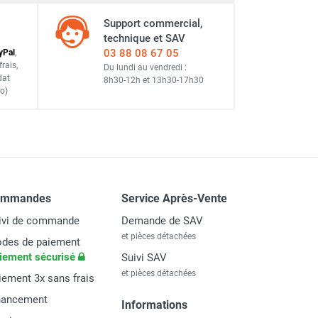
Support commercial,
technique et SAV
03 88 08 67 05
y
Pal
,
frais
,
Du lundi au vendredi :
dat
8h30-12h
et
13h30-17h30
o)
ommandes
Service Après-Vente
ivi de commande
Demande de SAV
et pièces détachées
des de paiement
iement sécurisé
Suivi SAV
et pièces détachées
iement 3x sans frais
nancement
Informations