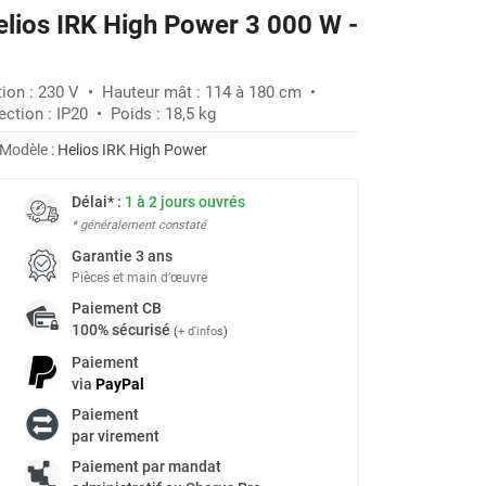
elios IRK High Power 3 000 W -
tion : 230 V • Hauteur mât : 114 à 180 cm •
ection : IP20 • Poids : 18,5 kg
Modèle :
Helios IRK High Power
Délai* :
1 à 2 jours ouvrés
* généralement constaté
Garantie 3 ans
Pièces et main d’œuvre
Paiement
CB
100% sécurisé
(
+ d'infos
)
Paiement
via
Pay
Pal
Paiement
à
par virement
Paiement par mandat