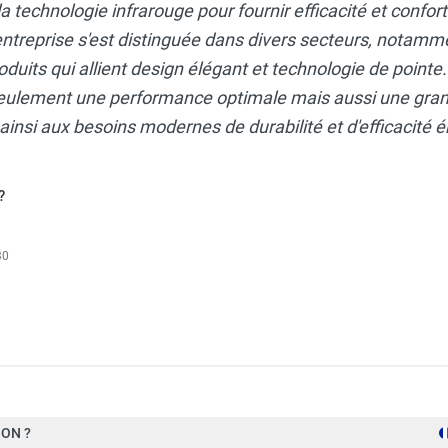
 la technologie infrarouge pour fournir efficacité et confo
ntreprise s'est distinguée dans divers secteurs, notamment
roduits qui allient design élégant et technologie de point
eulement une performance optimale mais aussi une gran
insi aux besoins modernes de durabilité et d'efficacité 
?
30
 HELIOS TITAN V3 - STAR PROGETTI
ON ?
6 000 W (3 x 2 000 W)