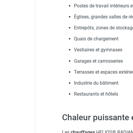
Postes de travail intérieurs e
Chauffage FARM au gaz
Chauffage FARM au fioul
Églises, grandes salles de r
Veste de chantier PE10J - T
Support mural modèle PA
Chauffage d'atelier granulés / bois /
Entrepôts, zones de stockag
carton
Chaudière fixe à eau
Quais de chargement
Détecteur de mouvement / 
Aérotherme fixe mural
Aérotherme électrique
Vestiaires et gymnases
Aérotherme au gaz
Garages et carrosseries
Aérotherme à eau chaude ou froide
Aérotherme au fioul
Terrasses et espaces extérie
Aérotherme pompe à chaleur
Industrie du bâtiment
(détente directe)
Chauffage mobile électrique, fioul et
Restaurants et hôtels
gaz
Chauffage mobile électrique
Chauffage électrique soufflant
Chaleur puissante e
Chauffage haute température pour
étuvage industriel ou destruction
Les
chauffages
HELIOS® RADIANT 