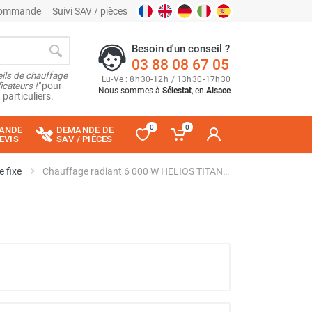
 commande
Suivi SAV / pièces
Besoin d'un conseil ?
03 88 08 67 05
ils de chauffage
Lu
-
Ve
: 8
h
30
-
12
h
/ 13
h
30
-
17
h
30
cateurs !"
pour
Nous sommes à
Sélestat
, en
Alsace
 particuliers.
0
0
ANDE
DEMANDE DE
EVIS
SAV / PIÈCES
e fixe
Chauffage radiant 6 000 W HELIOS TITAN V3 - STAR PROGETTI