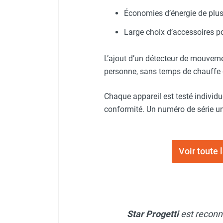
Chaudière mobile à eau
Économies d’énergie de plus
Chauffage mobile au bois
Gaine pour chauffage mobile
Large choix d’accessoires p
Chauffage pour serre et bâtiment
d'élevage
L’ajout d’un détecteur de mouveme
Chauffage FARM au gaz
personne, sans temps de chauffe g
Chauffage FARM au fioul
Chauffage mobile au gaz rayonnant
Chaque appareil est testé individu
Rideau d'air et rideau rayonnant
conformité. Un numéro de série un
Rideau d'air chaud
Rideau d'air chaud électrique
Rideau d'air chaud encastrable
Voir toute
Rideau d'air eau chaude
Rideau d'air chaud pour pompe à
chaleur
Rideau d'air pour portes tournantes
Rideau d'air ambiant
Rideau d'air froid
Star Progetti
est reconn
Rideau isolant thermique