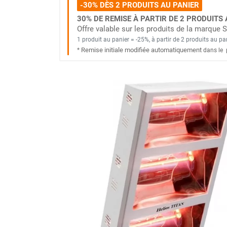
-30% DÈS 2 PRODUITS AU PANIER
Brumisateur d'air
30% DE REMISE À PARTIR DE 2 PRODUITS 
Coffret de brumisation
Offre valable sur les produits de la marque
Ventilateur brumisateur
1 produit au panier = -25%, à partir de 2 produits au pa
Ventilateur / extracteur d'air mobile
Remise initiale modifiée automatiquement
*
dans le
Brasseur d'air
Ventilateur fixe
Ventilateur industriel
Ventilateur de chantier
Ventilateur centrifuge
Ventilateur de sol
Ventilateur sur pied
Ventilateur de bureau
Ventilateur de table
Extracteur d'air mural
Extracteur d'air mural hélicoïde
Extracteur d'air mural centrifuge
Extracteur d'air mural ATEX
Extracteur d'air mural résidentiel