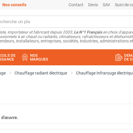
Nos conseils
Contact
Devis
SAV
Suivi de
ste, importateur et fabricant depuis 2003,
Le N°1 Français
en choix d'appare
ssionnels à air chaud ou radiants, climatiseurs, rafraîchisseurs et déshumidifi
endeurs, installateurs, entreprises, sociétés, industries, administrations et
CULS DE
NOS
DEM
SSANCE
MARQUES
DE D
uge
Chauffage radiant électrique
Chauffage Infrarouge électriqu
 d’œuvre.