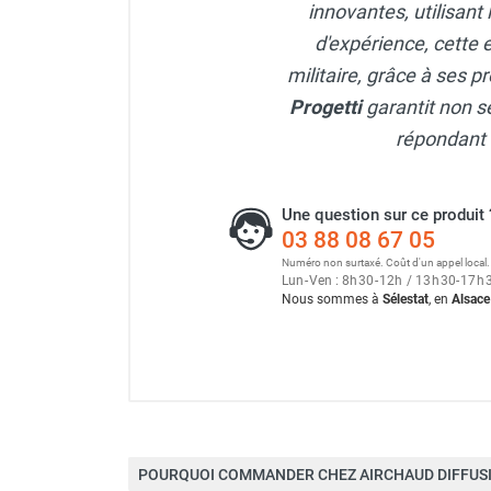
innovantes, utilisant
Parasol chauffant et radiant
d'expérience, cette e
infrarouge sur mât
militaire, grâce à ses p
Parasol chauffant à gaz
Parasol chauffant et radiant sur
Progetti
garantit non s
mât électrique
répondant a
Chauffe terrasse aux pellets
Chauffage infrarouge fixe mur et
plafond
Une question sur ce produit 
Chauffage radiant électrique
03 88 08 67 05
Chauffage Infrarouge électrique fixe
Numéro non surtaxé. Coût d'un appel local.
Lun
-
Ven : 8
h
30
-
12
h
/ 13
h
30
-
17
h
Panneau rayonnant
Nous sommes à
Sélestat
, en
Alsace
Lustre infrarouge électrique
suspendu
Réglette et cassette rayonnante
Chauffage tube radiant et radiant
Chauffage radiant 6 000 W
lumineux au gaz
Chauffage radiant tube suspendu
au gaz
POURQUOI COMMANDER CHEZ AIRCHAUD DIFFUSI
Puissance