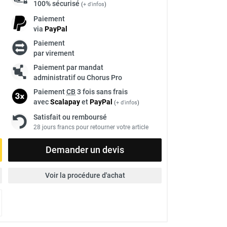
100% sécurisé
(
+ d'infos
)
Paiement
via
Pay
Pal
Paiement
à
par virement
Paiement par mandat
administratif ou Chorus Pro
Paiement
CB
3 fois sans frais
avec
Scalapay
et
Pay
Pal
(
+ d'infos
)
Satisfait ou remboursé
28 jours francs pour retourner votre article
Demander un devis
Voir la procédure d'achat