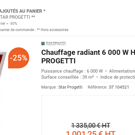
AJOUTÉS AU PANIER *
 STAR PROGETTI **
nier = -30%
panier de commande
. *
* Hors accessoires
Chauffage radiant 6 000 W 
-25%
PROGETTI
Puissance chauffage : 6 000 W • Alimentation :
Surface conseillée : 39 m² • Indice de protecti
Marque :
Star Progetti
Référence :
ST 104521
1 335,00 €
HT
1 001,25 €
HT