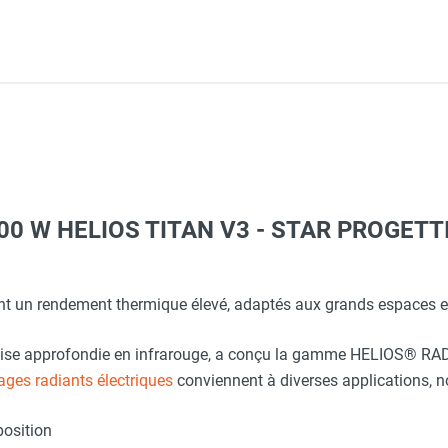
 000 W HELIOS TITAN V3 - STAR PROGETT
 avec protège-menton Smartguard PE 10H - HUSQVARNA
aille L - HUSQVARNA
 store, parasol, profile - STAR PROGETTI
nt un rendement thermique élevé, adaptés aux grands espaces et
tise approfondie en infrarouge, a conçu la gamme HELIOS® RAD
c avec protège-menton Smartguard PE 10H - HUSQVARNA
3 filaire pour allumage automatique - STAR PROGETTI
ages radiants électriques
conviennent à diverses applications, 
position
O - HUSQVARNA
oues TRIPOD3S fer forgé - STAR PROGETTI