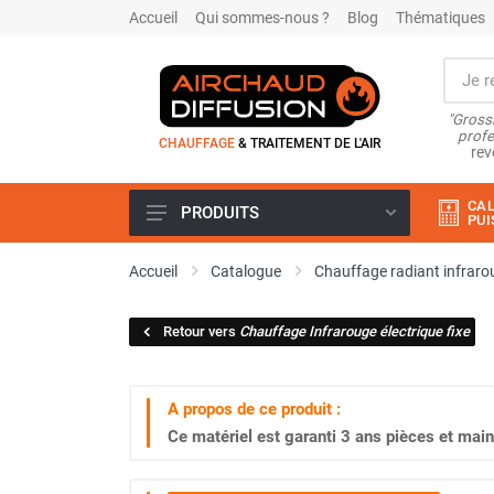
Accueil
Qui sommes-nous ?
Blog
Thématiques
"Grossi
profe
CHAUFFAGE
& TRAITEMENT DE L'AIR
rev
CAL
PRODUITS
PUI
Airchaud Location
Accueil
Catalogue
Chauffage radiant infraro
Climatiseur
Climatiseur mobile
Retour vers
Chauffage Infrarouge électrique fixe
Climatiseur mobile résidentiel et
tertiaire
Climatiseur fixe
A propos de ce produit :
Rafraîchisseur d'air
Ce matériel est garanti
3 ans
pièces et main
Rafraichisseur d'air mobile
Rafraîchisseur d'air gainable
Rafraichisseur d’air fixe