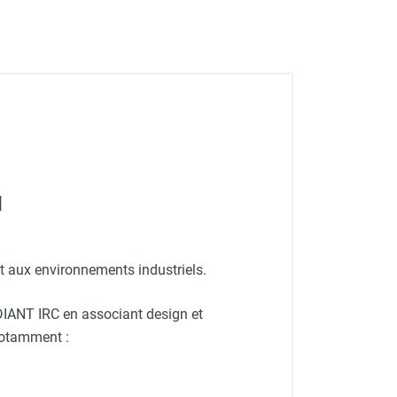
I
 aux environnements industriels.
IANT IRC en associant design et
notamment :