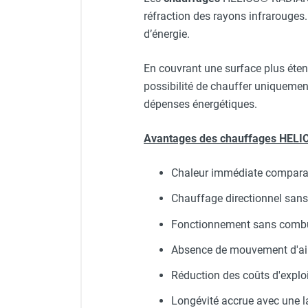
punaises de lit
réfraction des rayons infrarouges
Chauffage électrique infrarouge
d’énergie.
Chauffage électrique par convection
Chauffage mobile au fioul et GNR
En couvrant une surface plus éte
Chauffage fioul soufflant avec
possibilité de chauffer uniquement
cheminée et réservoir intégré
Chauffage fioul soufflant avec
dépenses énergétiques.
cheminée à raccorder sur citerne
Chauffage fioul soufflant sans
Avantages des chauffages HEL
cheminée à combustion directe
Chauffage fioul
Chaleur immédiate comparab
infrarouge/rayonnant
Chauffage directionnel sans
Chauffage mobile au gaz propane /
butane
Fonctionnement sans combu
Chauffage mobile au gaz à
Absence de mouvement d'air, 
combustion directe
Chauffage mobile au gaz à
Réduction des coûts d'explo
combustion indirecte
Longévité accrue avec une l
Chauffage mobile au gaz rayonnant