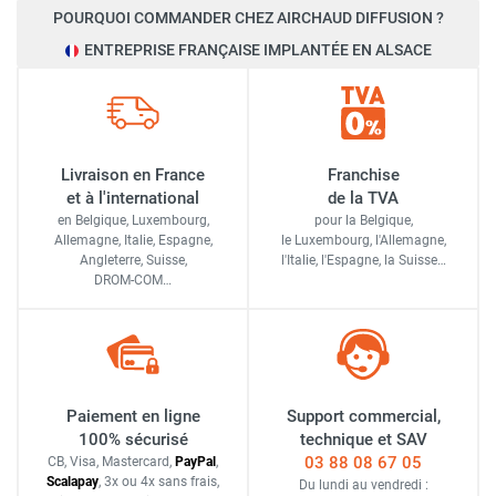
POURQUOI COMMANDER CHEZ AIRCHAUD DIFFUSION ?
ENTREPRISE FRANÇAISE IMPLANTÉE EN ALSACE
Livraison en France
Franchise
et à l'international
de la TVA
en Belgique, Luxembourg,
pour la Belgique,
Allemagne, Italie, Espagne,
le Luxembourg,
l'Allemagne,
Angleterre, Suisse,
l'Italie,
l'Espagne,
la Suisse…
DROM-COM…
Paiement en ligne
Support commercial,
100% sécurisé
technique et SAV
03 88 08 67 05
CB, Visa, Mastercard,
Pay
Pal
,
Scalapay
,
3x ou 4x sans frais
,
Du lundi au vendredi :