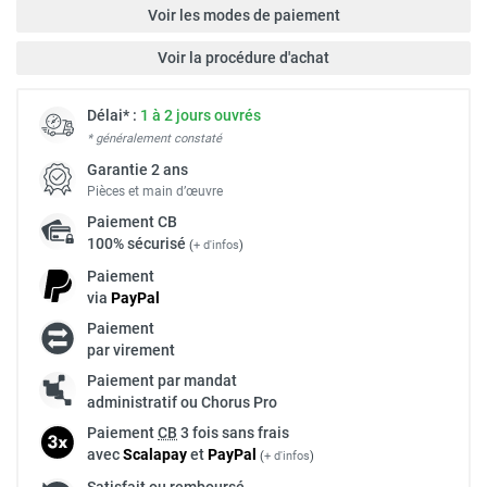
Voir les modes de paiement
Voir la procédure d'achat
Délai* :
1 à 2 jours ouvrés
* généralement constaté
Garantie 2 ans
Pièces et main d’œuvre
Paiement
CB
100% sécurisé
(
+ d'infos
)
Paiement
via
Pay
Pal
Paiement
par virement
Paiement par mandat
administratif ou Chorus Pro
Paiement
CB
3 fois sans frais
avec
Scalapay
et
Pay
Pal
(
+ d'infos
)
Satisfait ou remboursé