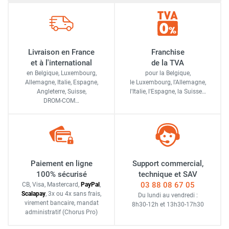
Livraison en France
Franchise
et à l'international
de la TVA
en Belgique, Luxembourg,
pour la Belgique,
Allemagne, Italie, Espagne,
le Luxembourg,
l'Allemagne,
Angleterre, Suisse,
l'Italie,
l'Espagne,
la Suisse…
DROM-COM…
Paiement en ligne
Support commercial,
100% sécurisé
technique et SAV
03 88 08 67 05
CB, Visa, Mastercard,
Pay
Pal
,
Scalapay
,
3x ou 4x sans frais
,
Du lundi au vendredi :
virement bancaire
, mandat
8h30-12h
et
13h30-17h30
administratif
(Chorus Pro)