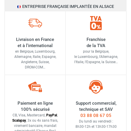
ENTREPRISE FRANÇAISE IMPLANTÉE EN ALSACE
Livraison en France
Franchise
et à l'international
de la TVA
en Belgique, Luxembourg,
pour la Belgique,
Allemagne, Italie, Espagne,
le Luxembourg,
l'Allemagne,
Angleterre, Suisse,
l'Italie,
l'Espagne,
la Suisse…
DROM-COM…
Paiement en ligne
Support commercial,
100% sécurisé
technique et SAV
03 88 08 67 05
CB, Visa, Mastercard,
Pay
Pal
,
Scalapay
,
3x ou 4x sans frais
,
Du lundi au vendredi :
virement bancaire
, mandat
8h30-12h
et
13h30-17h30