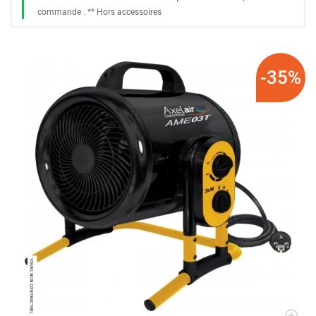
commande
. *
* Hors accessoires
-35%