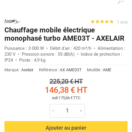
1 avis
Chauffage mobile électrique
monophasé turbo AME03T - AXELAIR
Puissance : 3 000 W • Débit d'air : 420 m³/h • Alimentation :
230 V • Pression sonore : 55 dB(A) • Indice de protection :
IP24 • Poids : 4,9 kg
Marque :
Axelair
Référence :
AX AME03T
Modèle :
AME
225,20 €
HT
146,38 €
HT
soit
175,66 €
TTC
Ajouter au panier