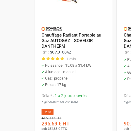
Neutraliseur d'odeur
Hygiène
Sèche-main et sèche-cheveux
Distributeur de savon
Chauffage fixe atelier
Chauffage Radiant Portable au
Cha
Chauffage d'atelier fixe au fioul et
Gaz AUTOGAZ - SOVELOR-
Gaz
DANTHERM
DA
GNR
Réf. :
SO AUTOGAZ
Réf. 
Chauffage au fioul avec réservoir
1 avis
Pu
intégré
Puissance : 15,08 à 31,4 kW
Al
Chauffage au fioul à raccorder sur
Allumage : manuel
Ga
citerne
Gaz : propane
Po
Aérotherme au fioul
Poids : 17 kg
Chauffage polycombustible / huile
Chauffage d'atelier fixe avec brûleur
Délai* :
1 à 2 jours ouvrés
Déla
gaz
* généralement constaté
* gé
Chauffage d'atelier suspendu
-29%
Chauffage suspendu au fioul
415,00 €
HT
295,69 €
HT
90,
Chauffage suspendu au gaz
soit
354,83 €
TTC
soit
Chauffage FARM