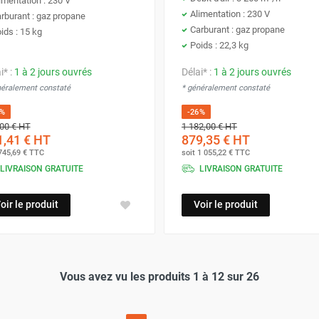
imentation : 230 V
Alimentation : 230 V
rburant : gaz propane
Carburant : gaz propane
ids : 15 kg
Poids : 22,3 kg
i* :
1 à 2 jours ouvrés
Délai* :
1 à 2 jours ouvrés
néralement constaté
* généralement constaté
6%
-26%
00 €
HT
1 182,00 €
HT
,41 €
HT
879,35 €
HT
745,69 €
TTC
soit
1 055,22 €
TTC
LIVRAISON GRATUITE
LIVRAISON GRATUITE
oir le produit
Voir le produit
Vous avez vu les produits 1 à 12 sur 26