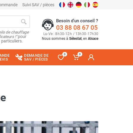
 commande
Suivi SAV / pièces
Besoin d'un conseil ?
03 88 08 67 05
ils de chauffage
Lu
-
Ve
: 8
h
30
-
12
h
/ 13
h
30
-
17
h
30
cateurs !"
pour
Nous sommes à
Sélestat
, en
Alsace
 particuliers.
0
0
ANDE
DEMANDE DE
EVIS
SAV / PIÈCES
se