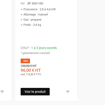
Réf. :
SP 2041100
Puissance : 2,8 à 4,6 kW
Allumage : manuel
Gaz : propane
Poids : 3,4 kg
Délai* :
1 à 2 jours ouvrés
* généralement constaté
-20%
120,00 €
HT
96,00 €
HT
soit
115,20 €
TTC
Voir le produit