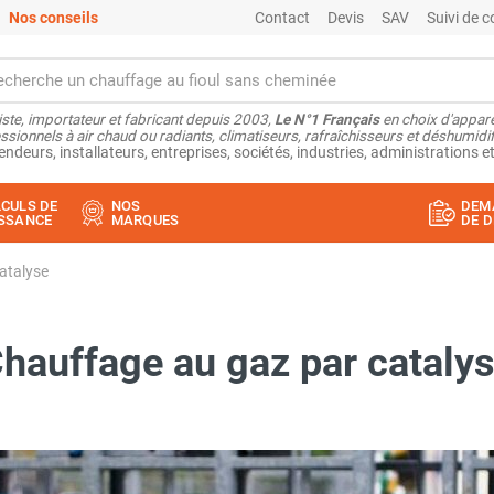
Nos conseils
Contact
Devis
SAV
Suivi de
ste, importateur et fabricant depuis 2003,
Le N°1 Français
en choix d'appare
ssionnels à air chaud ou radiants, climatiseurs, rafraîchisseurs et déshumidifi
endeurs, installateurs, entreprises, sociétés, industries, administrations et
CULS DE
NOS
DEM
SSANCE
MARQUES
DE D
atalyse
hauffage au gaz par cataly