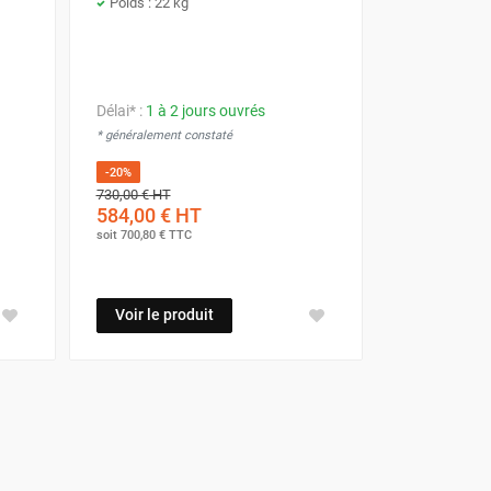
Poids : 22 kg
Délai* :
1 à 2 jours ouvrés
* généralement constaté
-20%
730,00 €
HT
584,00 €
HT
soit
700,80 €
TTC
Voir le produit