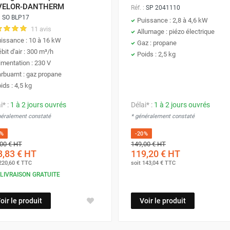
VELOR-DANTHERM
Réf. :
SP 2041110
:
SO BLP17
Puissance : 2,8 à 4,6 kW
11 avis
Allumage : piézo électrique
issance : 10 à 16 kW
Gaz : propane
bit d'air : 300 m³/h
Poids : 2,5 kg
imentation : 230 V
rbuarnt : gaz propane
ids : 4,5 kg
i* :
1 à 2 jours ouvrés
Délai* :
1 à 2 jours ouvrés
néralement constaté
* généralement constaté
9%
-20%
00 €
HT
149,00 €
HT
,83 €
HT
119,20 €
HT
220,60 €
TTC
soit
143,04 €
TTC
LIVRAISON GRATUITE
oir le produit
Voir le produit