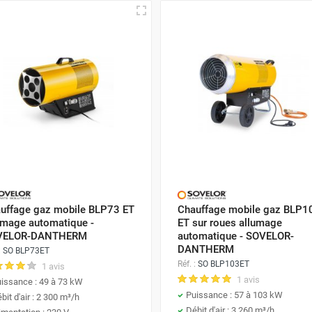
uffage gaz mobile BLP73 ET
Chauffage mobile gaz BLP1
umage automatique -
ET sur roues allumage
VELOR-DANTHERM
automatique - SOVELOR-
DANTHERM
:
SO BLP73ET
Réf. :
SO BLP103ET
1 avis
1 avis
issance : 49 à 73 kW
Puissance : 57 à 103 kW
bit d'air : 2 300 m³/h
Débit d'air : 3 260 m³/h