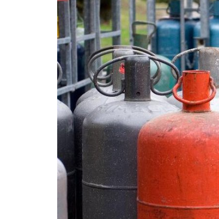
Brumisateur d'air
Coffret de brumisation
Ventilateur brumisateur
Ventilateur / extracteur d'air mobile
Brasseur d'air
Ventilateur fixe
Ventilateur industriel
Ventilateur de chantier
Ventilateur centrifuge
Ventilateur de sol
Ventilateur sur pied
Ventilateur de bureau
Ventilateur de table
Extracteur d'air mural
Extracteur d'air mural hélicoïde
Extracteur d'air mural centrifuge
Extracteur d'air mural ATEX
Extracteur d'air mural résidentiel