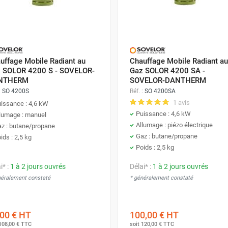
uffage Mobile Radiant au
Chauffage Mobile Radiant au
 SOLOR 4200 S - SOVELOR-
Gaz SOLOR 4200 SA -
NTHERM
SOVELOR-DANTHERM
:
SO 4200S
Réf. :
SO 4200SA
1 avis
issance : 4,6 kW
Puissance : 4,6 kW
lumage : manuel
Allumage : piézo électrique
z : butane/propane
Gaz : butane/propane
ids : 2,5 kg
Poids : 2,5 kg
i* :
1 à 2 jours ouvrés
Délai* :
1 à 2 jours ouvrés
néralement constaté
* généralement constaté
00 €
HT
100,00 €
HT
108,00 €
TTC
soit
120,00 €
TTC