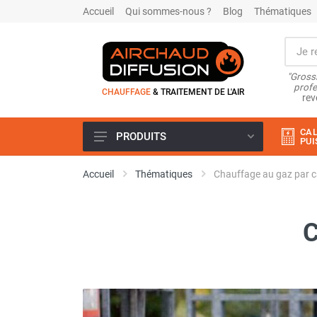
Accueil
Qui sommes-nous ?
Blog
Thématiques
"Grossi
profe
CHAUFFAGE
& TRAITEMENT DE L'AIR
rev
CAL
PRODUITS
PUI
Airchaud Location
Accueil
Thématiques
Chauffage au gaz par c
Climatiseur
Climatiseur mobile
Climatiseur mobile résidentiel et
C
tertiaire
Climatiseur fixe
Rafraîchisseur d'air
Rafraichisseur d'air mobile
Rafraîchisseur d'air gainable
Rafraichisseur d’air fixe