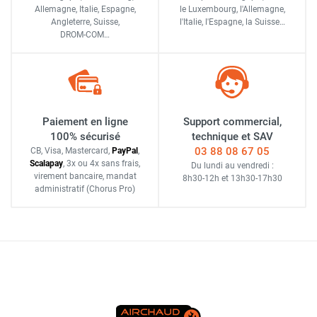
Allemagne, Italie, Espagne,
le Luxembourg,
l'Allemagne,
Angleterre, Suisse,
l'Italie,
l'Espagne,
la Suisse…
DROM-COM…
Paiement en ligne
Support commercial,
100% sécurisé
technique et SAV
03 88 08 67 05
CB, Visa, Mastercard,
Pay
Pal
,
Scalapay
,
3x ou 4x sans frais
,
Du lundi au vendredi :
virement bancaire
, mandat
8h30-12h
et
13h30-17h30
administratif
(Chorus Pro)