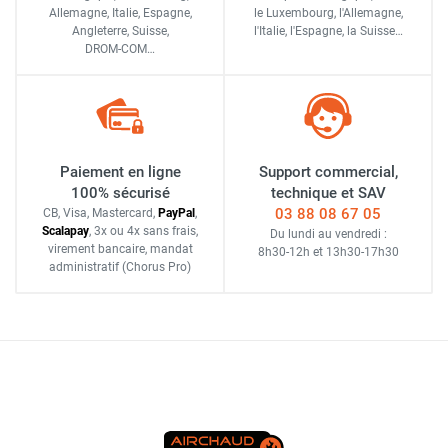
Allemagne, Italie, Espagne,
le Luxembourg,
l'Allemagne,
Angleterre, Suisse,
l'Italie,
l'Espagne,
la Suisse…
DROM-COM…
Paiement en ligne
Support commercial,
100% sécurisé
technique et SAV
03 88 08 67 05
CB, Visa, Mastercard,
Pay
Pal
,
Scalapay
,
3x ou 4x sans frais
,
Du lundi au vendredi :
virement bancaire
, mandat
8h30-12h
et
13h30-17h30
administratif
(Chorus Pro)