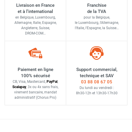
Livraison en France
Franchise
et à l'international
de la TVA
en Belgique, Luxembourg,
pour la Belgique,
Allemagne, Italie, Espagne,
le Luxembourg,
l'Allemagne,
Angleterre, Suisse,
l'Italie,
l'Espagne,
la Suisse…
DROM-COM…
Paiement en ligne
Support commercial,
100% sécurisé
technique et SAV
03 88 08 67 05
CB, Visa, Mastercard,
Pay
Pal
,
Scalapay
,
3x ou 4x sans frais
,
Du lundi au vendredi :
virement bancaire
, mandat
8h30-12h
et
13h30-17h30
administratif
(Chorus Pro)