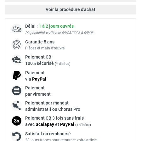
Voir la procédure d'achat
Délai :
1 à 2 jours ouvrés
Disponibilité vérifiée le 08/08/2026 à 08h08
Garantie 5 ans
Pièces et main d’œuvre
Paiement
CB
100% sécurisé
(
+ d'infos
)
Paiement
via
Pay
Pal
Paiement
par virement
Paiement par mandat
administratif ou Chorus Pro
Paiement
CB
3 fois sans frais
avec
Scalapay
et
Pay
Pal
(
+ d'infos
)
Satisfait ou remboursé
28 jours francs pour retourner votre article