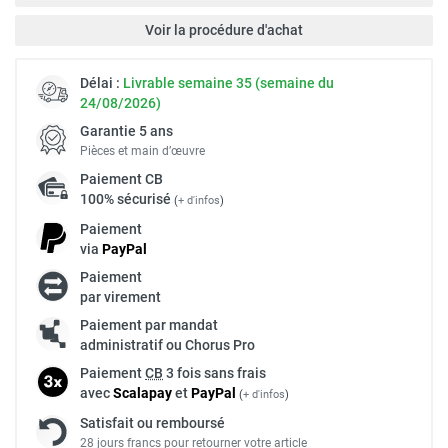
Voir la procédure d'achat
Délai :
Livrable semaine 35 (semaine du
24/08/2026)
Garantie 5 ans
Pièces et main d’œuvre
Paiement
CB
100% sécurisé
(
+ d'infos
)
Paiement
via
Pay
Pal
Paiement
par virement
Paiement par mandat
administratif ou Chorus Pro
Paiement
CB
3 fois sans frais
avec
Scalapay
et
Pay
Pal
(
+ d'infos
)
Satisfait ou remboursé
28 jours francs pour retourner votre article