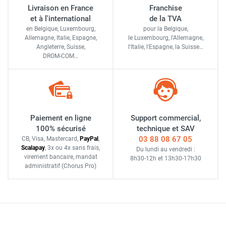
Livraison en France
Franchise
et à l'international
de la TVA
en Belgique, Luxembourg,
pour la Belgique,
Allemagne, Italie, Espagne,
le Luxembourg,
l'Allemagne,
Angleterre, Suisse,
l'Italie,
l'Espagne,
la Suisse…
DROM-COM…
Paiement en ligne
Support commercial,
100% sécurisé
technique et SAV
03 88 08 67 05
CB, Visa, Mastercard,
Pay
Pal
,
Scalapay
,
3x ou 4x sans frais
,
Du lundi au vendredi :
virement bancaire
, mandat
8h30-12h
et
13h30-17h30
administratif
(Chorus Pro)