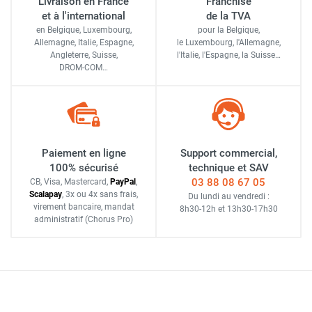
Livraison en France
Franchise
et à l'international
de la TVA
en Belgique, Luxembourg,
pour la Belgique,
Allemagne, Italie, Espagne,
le Luxembourg,
l'Allemagne,
Angleterre, Suisse,
l'Italie,
l'Espagne,
la Suisse…
DROM-COM…
Paiement en ligne
Support commercial,
100% sécurisé
technique et SAV
03 88 08 67 05
CB, Visa, Mastercard,
Pay
Pal
,
Scalapay
,
3x ou 4x sans frais
,
Du lundi au vendredi :
virement bancaire
, mandat
8h30-12h
et
13h30-17h30
administratif
(Chorus Pro)