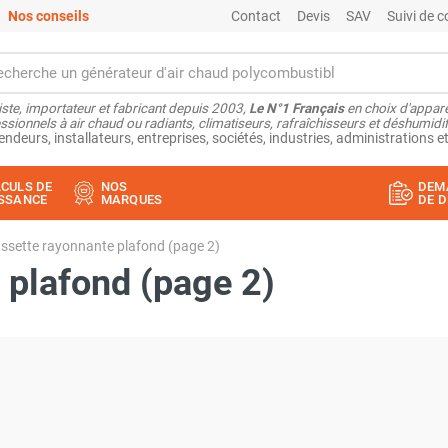
Nos conseils
Contact
Devis
SAV
Suivi de
ste, importateur et fabricant depuis 2003,
Le N°1 Français
en choix d'appare
ssionnels à air chaud ou radiants, climatiseurs, rafraîchisseurs et déshumidifi
endeurs, installateurs, entreprises, sociétés, industries, administrations et
CULS DE
NOS
DEM
SSANCE
MARQUES
DE D
ssette rayonnante plafond (page 2)
 plafond (page 2)