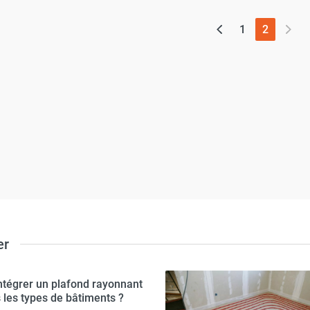
(page ac
1
2
er
ntégrer un plafond rayonnant
 les types de bâtiments ?