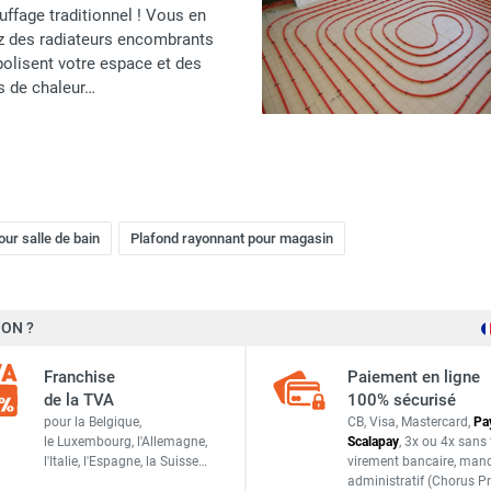
auffage traditionnel ! Vous en
z des radiateurs encombrants
olisent votre espace et des
s de chaleur…
ur salle de bain
Plafond rayonnant pour magasin
ON ?
Franchise
Paiement en ligne
de la TVA
100% sécurisé
pour la Belgique,
CB, Visa, Mastercard,
Pa
le Luxembourg,
l'Allemagne,
Scalapay
,
3x ou 4x sans 
l'Italie,
l'Espagne,
la Suisse…
virement bancaire
, man
administratif
(Chorus Pr