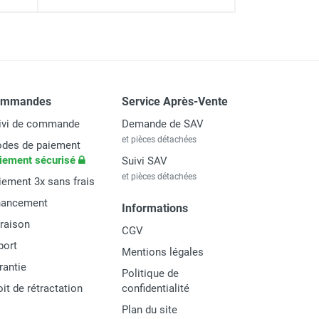
ommandes
Service Après-Vente
ivi de commande
Demande de SAV
et pièces détachées
des de paiement
iement sécurisé
Suivi SAV
et pièces détachées
iement 3x sans frais
nancement
Informations
vraison
CGV
port
Mentions légales
rantie
Politique de
oit de rétractation
confidentialité
Plan du site