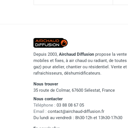
punaises de lit
Chauffage électrique infrarouge
Chauffage électrique par convection
Chauffage mobile au fioul et GNR
Chauffage fioul soufflant avec
cheminée et réservoir intégré
Chauffage fioul soufflant avec
cheminée à raccorder sur citerne
Depuis 2003,
Airchaud Diffusion
propose la vente 
Chauffage fioul soufflant sans
mobiles et fixes, à air chaud ou radiant, de toutes 
cheminée à combustion directe
gaz) pour atelier, chantier ou résidentiel. Vente e
Chauffage fioul
rafraichisseurs, déshumidificateurs.
infrarouge/rayonnant
Nous trouver
Chauffage mobile au gaz propane /
35 route de Colmar, 67600 Sélestat, France
butane
Chauffage mobile au gaz à
Nous contacter
combustion directe
Téléphone :
03 88 08 67 05
Email :
contact@airchaud-diffusion.fr
Chauffage mobile au gaz à
Du lundi au vendredi : 8h30-12h et 13h30-17h30
combustion indirecte
Chauffage mobile au gaz rayonnant