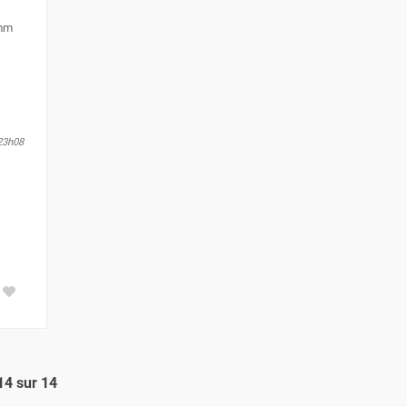
 mm
 23h08
14 sur 14