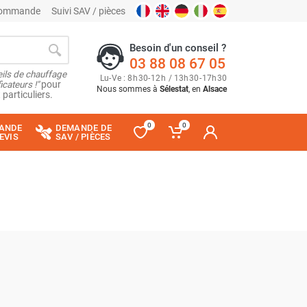
 commande
Suivi SAV / pièces
Besoin d'un conseil ?
03 88 08 67 05
ils de chauffage
Lu
-
Ve
: 8
h
30
-
12
h
/ 13
h
30
-
17
h
30
cateurs !"
pour
Nous sommes à
Sélestat
, en
Alsace
 particuliers.
0
0
ANDE
DEMANDE DE
EVIS
SAV / PIÈCES