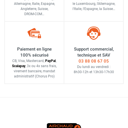
Allemagne, Italie, Espagne,
le Luxembourg,
l'Allemagne,
Angleterre, Suisse,
l'Italie,
l'Espagne,
la Suisse…
DROM-COM…
Paiement en ligne
Support commercial,
100% sécurisé
technique et SAV
03 88 08 67 05
CB, Visa, Mastercard,
Pay
Pal
,
Scalapay
,
3x ou 4x sans frais
,
Du lundi au vendredi :
virement bancaire
, mandat
8h30-12h
et
13h30-17h30
administratif
(Chorus Pro)