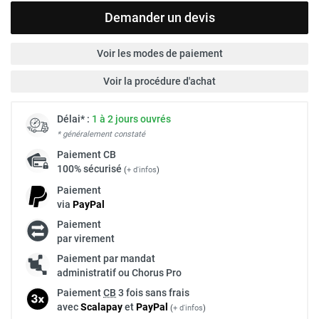
Demander un devis
Voir les modes de paiement
Voir la procédure d'achat
Délai* :
1 à 2 jours ouvrés
* généralement constaté
Paiement
CB
100% sécurisé
(
+ d'infos
)
Paiement
via
Pay
Pal
Paiement
par virement
Paiement par mandat
administratif ou Chorus Pro
Paiement
CB
3 fois sans frais
avec
Scalapay
et
Pay
Pal
(
+ d'infos
)