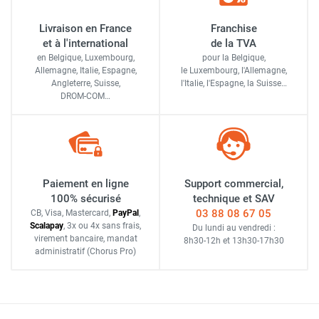
Livraison en France
Franchise
et à l'international
de la TVA
en Belgique, Luxembourg,
pour la Belgique,
Allemagne, Italie, Espagne,
le Luxembourg,
l'Allemagne,
Angleterre, Suisse,
l'Italie,
l'Espagne,
la Suisse…
DROM-COM…
Paiement en ligne
Support commercial,
100% sécurisé
technique et SAV
03 88 08 67 05
CB, Visa, Mastercard,
Pay
Pal
,
Scalapay
,
3x ou 4x sans frais
,
Du lundi au vendredi :
virement bancaire
, mandat
8h30-12h
et
13h30-17h30
administratif
(Chorus Pro)