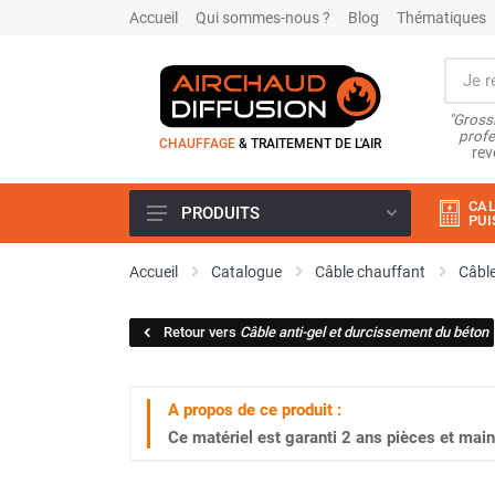
Accueil
Qui sommes-nous ?
Blog
Thématiques
"Grossi
profe
CHAUFFAGE
& TRAITEMENT DE L'AIR
rev
CAL
PRODUITS
PUI
Airchaud Location
Accueil
Catalogue
Câble chauffant
Câble
Climatiseur
Climatiseur mobile
Retour vers
Câble anti-gel et durcissement du béton
Climatiseur mobile résidentiel et
tertiaire
Climatiseur fixe
A propos de ce produit :
Rafraîchisseur d'air
Ce matériel est garanti
2 ans
pièces et main
Rafraichisseur d'air mobile
Rafraîchisseur d'air gainable
Rafraichisseur d’air fixe