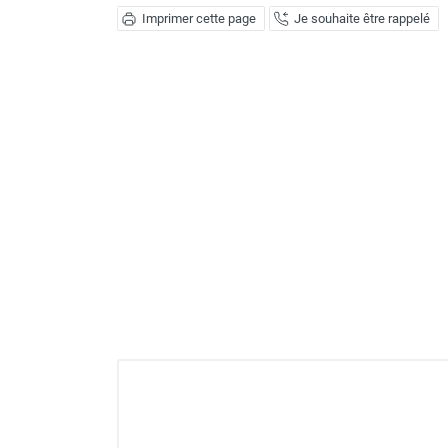
Déstratificateur ventilateur de
Imprimer cette page
Je souhaite être rappelé
plafond
Déstratificateur industriel à pales
Déstratificateur industriel caréné
Déstratificateur de plafond design
Déstratificateur Airius
VMC
Caisson d'Extraction VMC Collective
Caisson d'Extraction VMC tertiaire
Déshumidificateur d'air
Déshumidificateur mobile
professionnel
Déshumidificateur fixe
Déshumidificateur de maison et de
confort
Déshumidificateur à adsorption /
Déshydrateur
Humidificateur d'air
Purificateur d'air