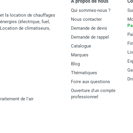
À propos de nous
C
2 mètres avec fiche
Qui sommes-nous ?
Su
3G H05RN-F
et la location de chauffages
Nous contacter
Mo
énergies (électrique, fuel,
Pa
e
90 °C
t Location de climatiseurs,
Demande de devis
Pa
Demande de rappel
40 mm
Fi
Catalogue
2 ans
Li
Marques
Ex
-15 °C
Blog
Ga
Thématiques
Dr
Foire aux questions
CE
Ouverture d'un compte
IEC/EC 60800
professionnel
raitement de l'air
-5%.. +10%