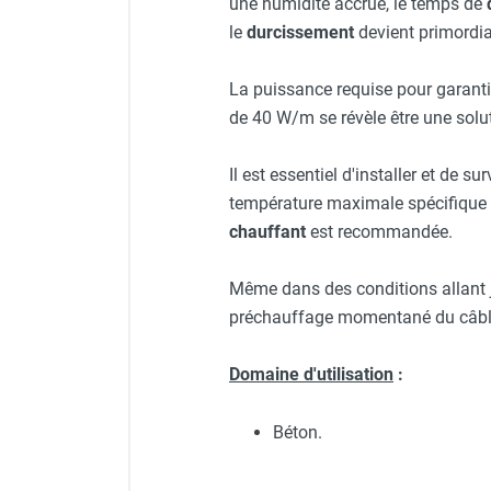
une humidité accrue, le temps de
Chauffage FARM au gaz
le
durcissement
devient primordia
Chauffage FARM au fioul
Chauffage d'atelier granulés / bois /
La puissance requise pour garant
carton
de 40 W/m se révèle être une solu
Chaudière fixe à eau
Aérotherme fixe mural
Il est essentiel d'installer et de sur
Aérotherme électrique
température maximale spécifique e
Aérotherme au gaz
chauffant
est recommandée.
Aérotherme à eau chaude ou froide
Aérotherme au fioul
Même dans des conditions allant 
Aérotherme pompe à chaleur
(détente directe)
préchauffage momentané du câble
Chauffage mobile électrique, fioul et
gaz
Domaine d'utilisation
:
Chauffage mobile électrique
Chauffage électrique soufflant
Béton.
Chauffage haute température pour
étuvage industriel ou destruction