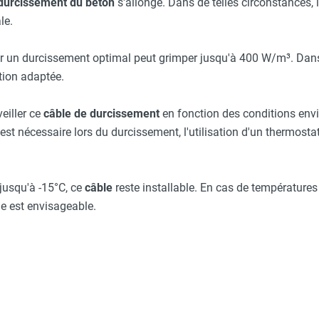
durcissement du béton
s'allonge. Dans de telles circonstances, 
le.
ir un durcissement optimal peut grimper jusqu'à 400 W/m³. Dans
tion adaptée.
veiller ce
câble de durcissement
en fonction des conditions env
st nécessaire lors du durcissement, l'utilisation d'un thermosta
jusqu'à -15°C, ce
câble
reste installable. En cas de température
 est envisageable.