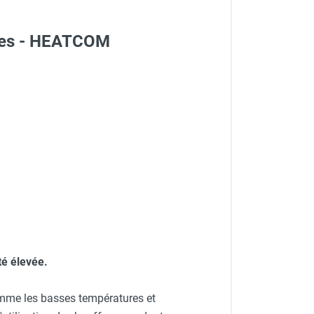
tres - HEATCOM
té élevée.
omme les basses températures et