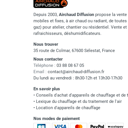
Câble froid
Parasol chauffant et radiant
infrarouge sur mât
Type de câble froid
Depuis 2003,
Airchaud Diffusion
propose la vente 
Parasol chauffant à gaz
mobiles et fixes, à air chaud ou radiant, de toutes 
Température de câble admissibl
Parasol chauffant et radiant sur
gaz) pour atelier, chantier ou résidentiel. Vente e
rafraichisseurs, déshumidificateurs.
mât électrique
Rayon de courbure minimal
Chauffe terrasse aux pellets
Nous trouver
Chauffage infrarouge fixe mur et
Garantie
35 route de Colmar, 67600 Sélestat, France
plafond
Nous contacter
Température minimale
Chauffage radiant électrique
Téléphone :
03 88 08 67 05
d'installation
Chauffage Infrarouge électrique fixe
Email :
contact@airchaud-diffusion.fr
Panneau rayonnant
Du lundi au vendredi : 8h30-12h et 13h30-17h30
Homologation
Lustre infrarouge électrique
suspendu
En savoir plus
Norme
•
Conseils d'achat d'appareils de chauffage et de t
Réglette et cassette rayonnante
•
Lexique du chauffage et du traitement de l'air
Tolérance de résistance
Chauffage tube radiant et radiant
•
Location d'appareils de chauffage
lumineux au gaz
Chauffage radiant tube suspendu
Nos modes de paiement
au gaz