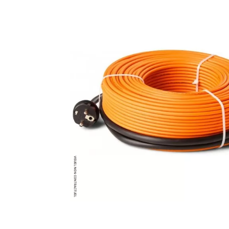
Brumisateur d'air
Coffret de brumisation
Ventilateur brumisateur
Ventilateur / extracteur d'air mobile
Brasseur d'air
Ventilateur fixe
Ventilateur industriel
Ventilateur de chantier
Ventilateur centrifuge
Ventilateur de sol
Ventilateur sur pied
Ventilateur de bureau
Ventilateur de table
Extracteur d'air mural
Extracteur d'air mural hélicoïde
Extracteur d'air mural centrifuge
Extracteur d'air mural ATEX
Extracteur d'air mural résidentiel