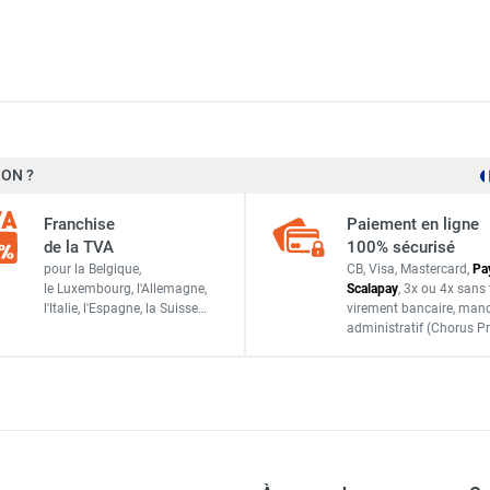
ur durcissement du béton - 85 mètres - HEATCOM
ON ?
1 440 W
ur durcissement du béton - 55 mètres - HEATCOM
Franchise
Paiement en ligne
40 W/m
de la TVA
100% sécurisé
ur durcissement du béton - 36 mètres - HEATCOM
pour la Belgique,
CB, Visa, Mastercard,
Pa
36 mètres
le Luxembourg,
l'Allemagne,
Scalapay
,
3x ou 4x sans 
l'Italie,
l'Espagne,
la Suisse…
virement bancaire
, man
230 V
administratif
(Chorus Pr
 durcissement du béton - 10 mètres - HEATCOM
Ø 5,5 mm (+/- 0,5 mm)
XLPE
 durcissement du béton - 22 mètres - HEATCOM
Orange (RAL2004)