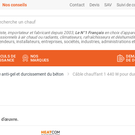
Nos conseils
Contact
Devis
SAV
Suivi de
ste, importateur et fabricant depuis 2003,
Le N°1 Français
en choix d'appare
ssionnels à air chaud ou radiants, climatiseurs, rafraîchisseurs et déshumidifi
endeurs, installateurs, entreprises, sociétés, industries, administrations et
CULS DE
NOS
DEM
SSANCE
MARQUES
DE D
 anti-gel et durcissement du béton
Câble chauffant 1 440 W pour du
 d’œuvre.