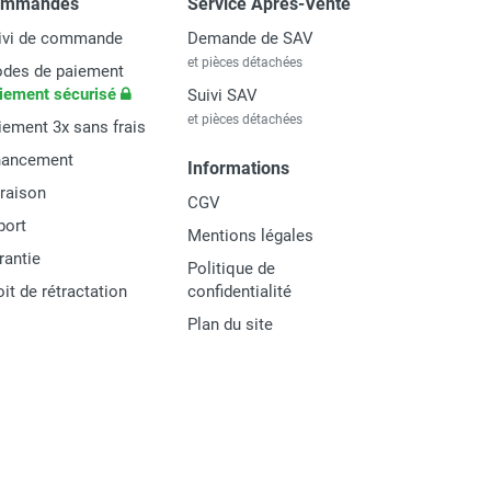
ommandes
Service Après-Vente
ivi de commande
Demande de SAV
et pièces détachées
des de paiement
iement sécurisé
Suivi SAV
et pièces détachées
iement 3x sans frais
nancement
Informations
vraison
CGV
port
Mentions légales
rantie
Politique de
oit de rétractation
confidentialité
Plan du site