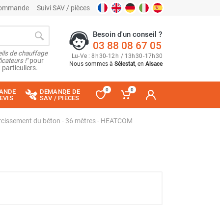
 commande
Suivi SAV / pièces
Besoin d'un conseil ?
03 88 08 67 05
ils de chauffage
Lu
-
Ve
: 8
h
30
-
12
h
/ 13
h
30
-
17
h
30
cateurs !"
pour
Nous sommes à
Sélestat
, en
Alsace
 particuliers.
0
0
ANDE
DEMANDE DE
EVIS
SAV / PIÈCES
rcissement du béton - 36 mètres - HEATCOM