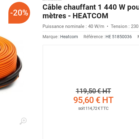
Câble chauffant 1 440 W pou
-20%
mètres - HEATCOM
Puissance nominale : 40 W/m • Tension : 230 
Marque :
Heatcom
Référence :
HE 51850036
119,50 €
HT
95,60 €
HT
soit
114,72 €
TTC