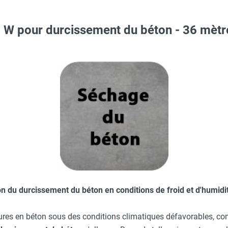
0 W pour durcissement du béton - 36 mè
Taille M - HUSQVARNA
 avec protège-menton Smartguard PE 10H - HUSQVARNA
 200 universel - HEATCOM
O - HUSQVARNA
c avec protège-menton Smartguard PE 10H - HUSQVARNA
aille S - HUSQVARNA
on du
durcissement du béton
en conditions de froid et d'humidi
tures en béton sous des conditions climatiques défavorables, c