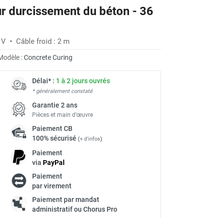
r durcissement du béton - 36
V • Câble froid : 2 m
Modèle :
Concrete Curing
Délai* :
1 à 2 jours ouvrés
* généralement constaté
Garantie 2 ans
Pièces et main d’œuvre
Paiement
CB
100% sécurisé
(
+ d'infos
)
Paiement
via
Pay
Pal
Paiement
par virement
Paiement par mandat
administratif ou Chorus Pro