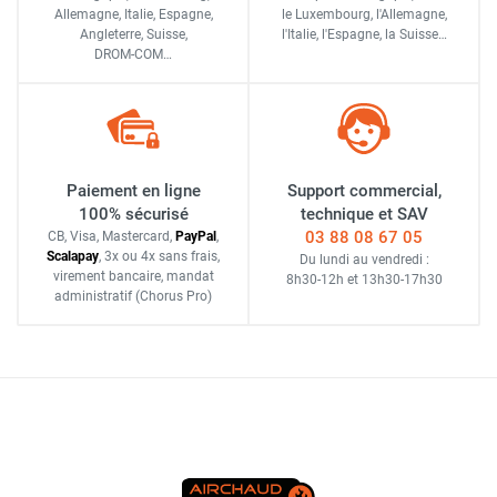
Allemagne, Italie, Espagne,
le Luxembourg,
l'Allemagne,
Angleterre, Suisse,
l'Italie,
l'Espagne,
la Suisse…
DROM-COM…
Paiement en ligne
Support commercial,
100% sécurisé
technique et SAV
03 88 08 67 05
CB, Visa, Mastercard,
Pay
Pal
,
Scalapay
,
3x ou 4x sans frais
,
Du lundi au vendredi :
virement bancaire
, mandat
8h30-12h
et
13h30-17h30
administratif
(Chorus Pro)