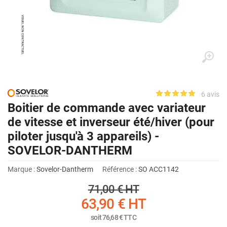
6 avis
Boitier de commande avec variateur
de vitesse et inverseur été/hiver (pour
piloter jusqu'à 3 appareils) -
SOVELOR-DANTHERM
Marque :
Sovelor-Dantherm
Référence :
SO ACC1142
71,00 €
HT
63,90 €
HT
soit
76,68 €
TTC