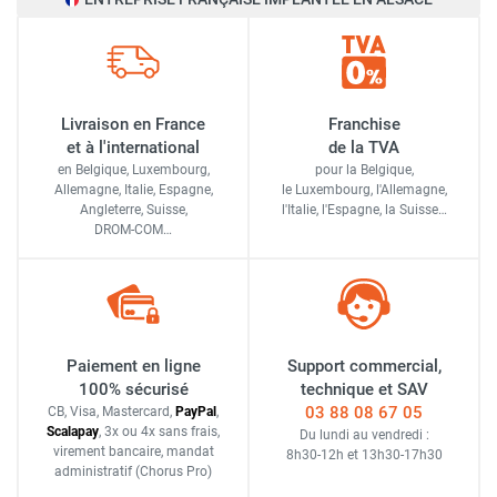
Livraison en France
Franchise
et à l'international
de la TVA
en Belgique, Luxembourg,
pour la Belgique,
Allemagne, Italie, Espagne,
le Luxembourg,
l'Allemagne,
Angleterre, Suisse,
l'Italie,
l'Espagne,
la Suisse…
DROM-COM…
Paiement en ligne
Support commercial,
100% sécurisé
technique et SAV
03 88 08 67 05
CB, Visa, Mastercard,
Pay
Pal
,
Scalapay
,
3x ou 4x sans frais
,
Du lundi au vendredi :
virement bancaire
, mandat
8h30-12h
et
13h30-17h30
administratif
(Chorus Pro)