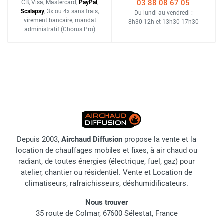
03 88 08 67 05
CB, Visa, Mastercard,
Pay
Pal
,
Scalapay
,
3x ou 4x sans frais
,
Du lundi au vendredi :
virement bancaire
, mandat
8h30-12h
et
13h30-17h30
administratif
(Chorus Pro)
Depuis 2003,
Airchaud Diffusion
propose la vente et la
location de chauffages mobiles et fixes, à air chaud ou
radiant, de toutes énergies (électrique, fuel, gaz) pour
atelier, chantier ou résidentiel. Vente et Location de
climatiseurs, rafraichisseurs, déshumidificateurs.
Nous trouver
35 route de Colmar, 67600 Sélestat, France