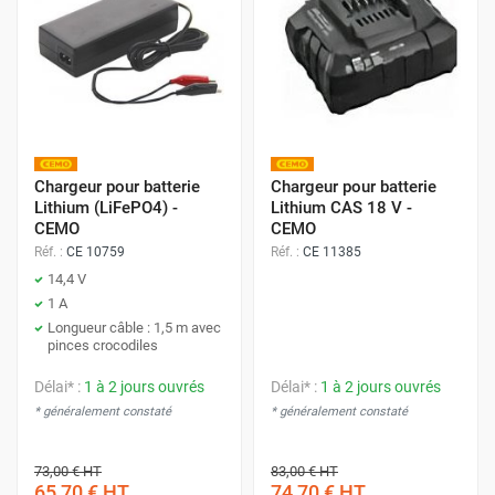
Chargeur pour batterie
Chargeur pour batterie
Lithium (LiFePO4) -
Lithium CAS 18 V -
CEMO
CEMO
Réf. :
CE 10759
Réf. :
CE 11385
14,4 V
1 A
Longueur câble : 1,5 m avec
pinces crocodiles
Délai* :
1 à 2 jours ouvrés
Délai* :
1 à 2 jours ouvrés
* généralement constaté
* généralement constaté
73,00 €
HT
83,00 €
HT
65,70 €
HT
74,70 €
HT