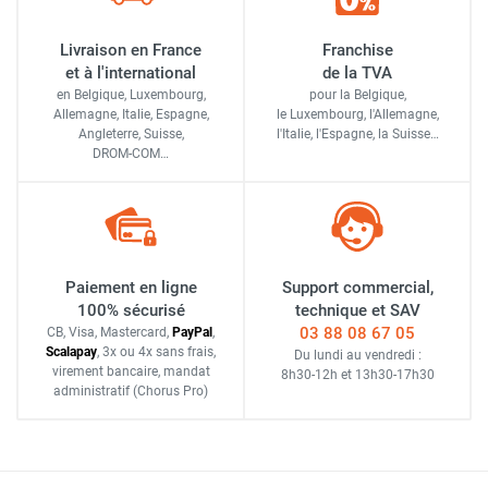
Livraison en France
Franchise
et à l'international
de la TVA
en Belgique, Luxembourg,
pour la Belgique,
Allemagne, Italie, Espagne,
le Luxembourg,
l'Allemagne,
Angleterre, Suisse,
l'Italie,
l'Espagne,
la Suisse…
DROM-COM…
Paiement en ligne
Support commercial,
100% sécurisé
technique et SAV
03 88 08 67 05
CB, Visa, Mastercard,
Pay
Pal
,
Scalapay
,
3x ou 4x sans frais
,
Du lundi au vendredi :
virement bancaire
, mandat
8h30-12h
et
13h30-17h30
administratif
(Chorus Pro)