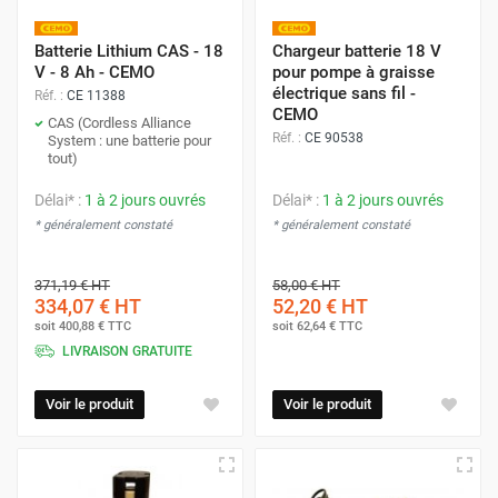
Batterie Lithium CAS - 18
Chargeur batterie 18 V
V - 8 Ah - CEMO
pour pompe à graisse
électrique sans fil -
Réf. :
CE 11388
CEMO
CAS (Cordless Alliance
Réf. :
CE 90538
System : une batterie pour
tout)
Délai* :
1 à 2 jours ouvrés
Délai* :
1 à 2 jours ouvrés
* généralement constaté
* généralement constaté
371,19 €
HT
58,00 €
HT
334,07 €
HT
52,20 €
HT
soit
400,88 €
TTC
soit
62,64 €
TTC
LIVRAISON GRATUITE
Voir le produit
Voir le produit