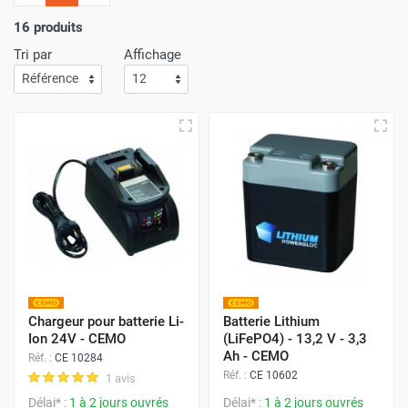
l'importance
d'un service de livraison rapide
! C'est
pourquoi nous nous assurons que votre commande arrive
16 produits
à votre porte avec
la plus grande efficacité
.
Tri par
Affichage
Faites vos achats sur Airchaud Diffusion pour une
expérience où l'excellence et la vitesse de livraison s'allient
à l'avantage de prix compétitifs.
Chargeur pour batterie Li-
Batterie Lithium
Ion 24V - CEMO
(LiFePO4) - 13,2 V - 3,3
Ah - CEMO
Réf. :
CE 10284
Réf. :
CE 10602
1 avis
Délai* :
1 à 2 jours ouvrés
Délai* :
1 à 2 jours ouvrés