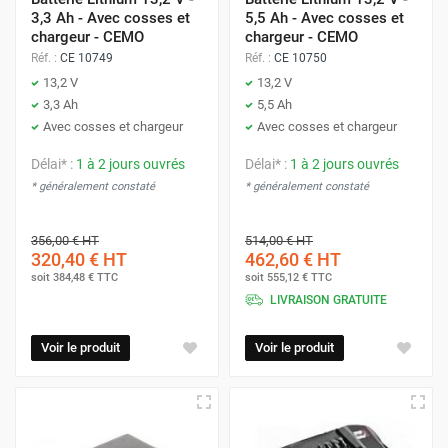
3,3 Ah - Avec cosses et
5,5 Ah - Avec cosses et
chargeur - CEMO
chargeur - CEMO
Réf. :
CE 10749
Réf. :
CE 10750
13,2 V
13,2 V
3,3 Ah
5,5 Ah
Avec cosses et chargeur
Avec cosses et chargeur
Délai* :
1 à 2 jours ouvrés
Délai* :
1 à 2 jours ouvrés
* généralement constaté
* généralement constaté
356,00 €
HT
514,00 €
HT
320,40 €
HT
462,60 €
HT
soit
384,48 €
TTC
soit
555,12 €
TTC
LIVRAISON GRATUITE
Voir le produit
Voir le produit