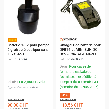
Batterie 18 V pour pompe
Chargeur de batterie pour
à graisse électrique sans
DFB16 et MINI SUN DC -
fil - CEMO
SOVELOR-DANTHERM
Réf. :
CE 90669
Réf. :
SO 4260.270
Délai :
Pour cause de
fermeture estivale du
fournisseur, expédition à
Délai* :
1 à 2 jours ouvrés
compter de la semaine 34
(semaine du 17/08/2026)
* généralement constaté
-10%
100,00 €
HT
131,73 €
HT
90,00 €
HT
118,56 €
HT