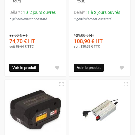
tout)
tout)
Délai* :
1 à 2 jours ouvrés
Délai* :
1 à 2 jours ouvrés
* généralement constaté
* généralement constaté
83,00 €
HT
121,00 €
HT
74,70 €
HT
108,90 €
HT
soit
89,64 €
TTC
soit
130,68 €
TTC
Voir le produit
Voir le produit