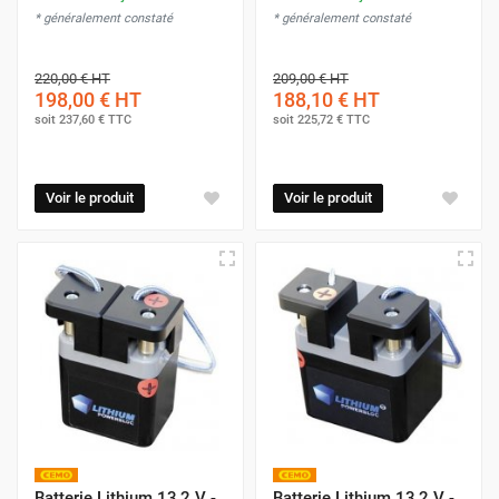
* généralement constaté
* généralement constaté
220,00 €
HT
209,00 €
HT
198,00 €
HT
188,10 €
HT
soit
237,60 €
TTC
soit
225,72 €
TTC
Voir le produit
Voir le produit
Batterie Lithium 13,2 V -
Batterie Lithium 13,2 V -