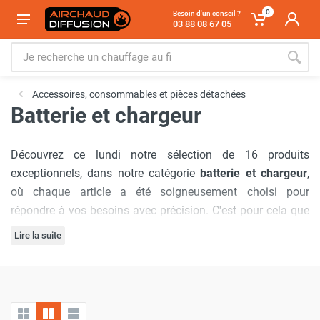
0
Besoin d'un conseil ?
03 88 08 67 05
Accessoires, consommables et pièces détachées
Batterie et chargeur
Découvrez ce lundi notre sélection de 16 produits
exceptionnels, dans notre catégorie
batterie et chargeur
,
où chaque article a été soigneusement choisi pour
répondre à vos besoins avec précision. C'est pour cela que
nous avons sélectionné les marques :
Sovelor-Dantherm
,
Lire la suite
Cemo
,
S&P France / Unelvent
.
Notre engagement à offrir
les meilleurs prix du marché
est
inébranlable, garantissant que vous bénéficierez d'offres
inégalées à chaque visite. De plus, nous comprenons