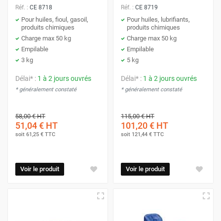
Réf. :
CE 8718
Réf. :
CE 8719
Pour huiles, fioul, gasoil,
Pour huiles, lubrifiants,
produits chimiques
produits chimiques
Charge max 50 kg
Charge max 50 kg
Empilable
Empilable
3 kg
5 kg
Délai* :
1 à 2 jours ouvrés
Délai* :
1 à 2 jours ouvrés
* généralement constaté
* généralement constaté
58,00 €
HT
115,00 €
HT
51,04 €
HT
101,20 €
HT
soit
61,25 €
TTC
soit
121,44 €
TTC
Voir le produit
Voir le produit