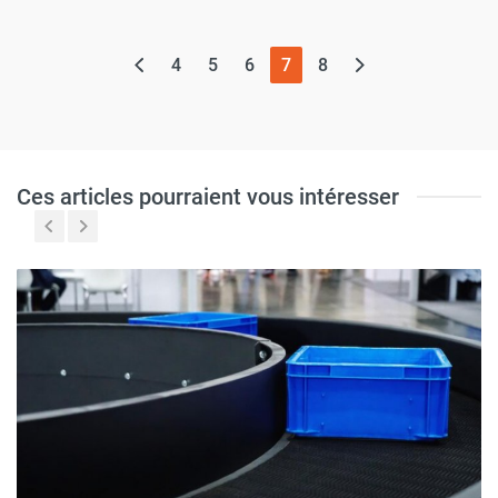
(page actuelle)
4
5
6
7
8
Ces articles pourraient vous intéresser