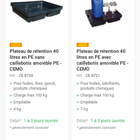
Plateau de rétention 40
Plateau de rétention 40
litres en PE sans
litres en PE avec
caillebotis amovible PE -
caillebotis amovible PE -
CEMO
CEMO
Réf. :
CE 8720
Réf. :
CE 8721
Pour huiles, fioul, gasoil,
Pour huiles, lubrifiants,
produits chimiques
produits chimiques
Charge max 100 kg
Charge max 100 kg
Empilable
Empilable
4 kg
7 kg
Délai* :
1 à 2 jours ouvrés
Délai* :
1 à 2 jours ouvrés
* généralement constaté
* généralement constaté