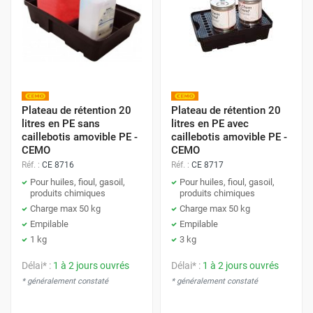
Plateau de rétention 20
Plateau de rétention 20
litres en PE sans
litres en PE avec
caillebotis amovible PE -
caillebotis amovible PE -
CEMO
CEMO
Réf. :
CE 8716
Réf. :
CE 8717
Pour huiles, fioul, gasoil,
Pour huiles, fioul, gasoil,
produits chimiques
produits chimiques
Charge max 50 kg
Charge max 50 kg
Empilable
Empilable
1 kg
3 kg
Délai* :
1 à 2 jours ouvrés
Délai* :
1 à 2 jours ouvrés
* généralement constaté
* généralement constaté