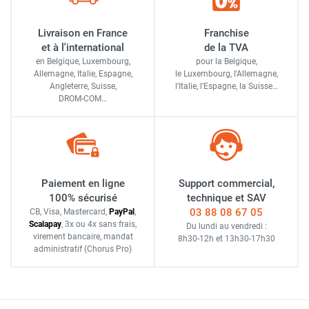
Livraison en France
Franchise
et à l'international
de la TVA
en Belgique, Luxembourg,
pour la Belgique,
Allemagne, Italie, Espagne,
le Luxembourg,
l'Allemagne,
Angleterre, Suisse,
l'Italie,
l'Espagne,
la Suisse…
DROM-COM…
Paiement en ligne
Support commercial,
100% sécurisé
technique et SAV
03 88 08 67 05
CB, Visa, Mastercard,
Pay
Pal
,
Scalapay
,
3x ou 4x sans frais
,
Du lundi au vendredi :
virement bancaire
, mandat
8h30-12h
et
13h30-17h30
administratif
(Chorus Pro)