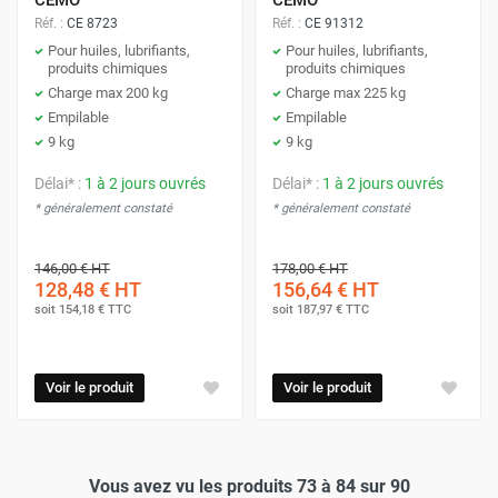
CEMO
CEMO
Réf. :
CE 8723
Réf. :
CE 91312
Pour huiles, lubrifiants,
Pour huiles, lubrifiants,
produits chimiques
produits chimiques
Charge max 200 kg
Charge max 225 kg
Empilable
Empilable
9 kg
9 kg
Délai* :
1 à 2 jours ouvrés
Délai* :
1 à 2 jours ouvrés
* généralement constaté
* généralement constaté
146,00 €
HT
178,00 €
HT
128,48 €
HT
156,64 €
HT
soit
154,18 €
TTC
soit
187,97 €
TTC
Voir le produit
Voir le produit
Vous avez vu les produits 73 à 84 sur 90