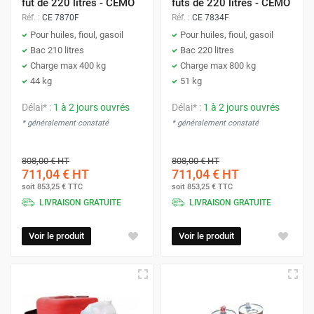
fût de 220 litres - CEMO
fûts de 220 litres - CEMO
Réf. :
CE 7870F
Réf. :
CE 7834F
Pour huiles, fioul, gasoil
Pour huiles, fioul, gasoil
Bac 210 litres
Bac 220 litres
Charge max 400 kg
Charge max 800 kg
44 kg
51 kg
Délai* :
1 à 2 jours ouvrés
Délai* :
1 à 2 jours ouvrés
* généralement constaté
* généralement constaté
808,00 €
HT
808,00 €
HT
711,04 €
HT
711,04 €
HT
soit
853,25 €
TTC
soit
853,25 €
TTC
LIVRAISON GRATUITE
LIVRAISON GRATUITE
Voir le produit
Voir le produit