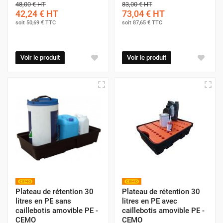
48,00 €
HT
83,00 €
HT
42,24 €
HT
73,04 €
HT
soit
50,69 €
TTC
soit
87,65 €
TTC
Voir le produit
Voir le produit
Plateau de rétention 30
Plateau de rétention 30
litres en PE sans
litres en PE avec
caillebotis amovible PE -
caillebotis amovible PE -
CEMO
CEMO