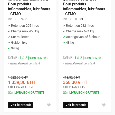
Pour produits
Pour produits
inflammables, lubrifiants
inflammables, lubrifiants
- CEMO
- CEMO
Réf. :
CE 7400
Réf. :
CE 9880H
Rétention 205 litres
Rétention 232 litres
Charge max 450 kg
Charge max 624 kg
Sur roulettes
Acier galvanisé à chaud
Guidon fixe
48 kg
99 kg
Délai* :
1 à 2 jours ouvrés
Délai* :
1 à 2 jours ouvrés
* généralement constaté
* généralement constaté
1 522,00 €
HT
418,52 €
HT
1 339,36 €
HT
368,30 €
HT
soit
1 607,23 €
TTC
soit
441,96 €
TTC
LIVRAISON GRATUITE
LIVRAISON GRATUITE
Voir le produit
Voir le produit