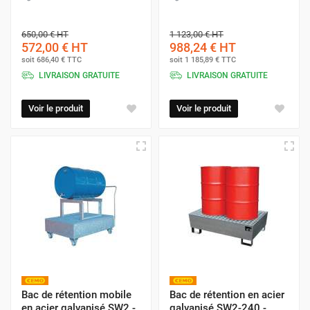
650,00 €
HT
1 123,00 €
HT
572,00 €
HT
988,24 €
HT
soit
686,40 €
TTC
soit
1 185,89 €
TTC
LIVRAISON GRATUITE
LIVRAISON GRATUITE
Voir le produit
Voir le produit
Bac de rétention mobile
Bac de rétention en acier
en acier galvanisé SW2 -
galvanisé SW2-240 -