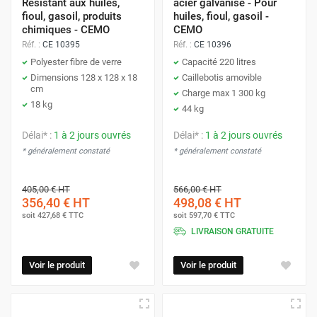
Résistant aux huiles,
acier galvanisé - Pour
fioul, gasoil, produits
huiles, fioul, gasoil -
chimiques - CEMO
CEMO
Réf. :
CE 10395
Réf. :
CE 10396
Polyester fibre de verre
Capacité 220 litres
Dimensions 128 x 128 x 18
Caillebotis amovible
cm
Charge max 1 300 kg
18 kg
44 kg
Délai* :
1 à 2 jours ouvrés
Délai* :
1 à 2 jours ouvrés
* généralement constaté
* généralement constaté
405,00 €
HT
566,00 €
HT
356,40 €
HT
498,08 €
HT
soit
427,68 €
TTC
soit
597,70 €
TTC
LIVRAISON GRATUITE
Voir le produit
Voir le produit