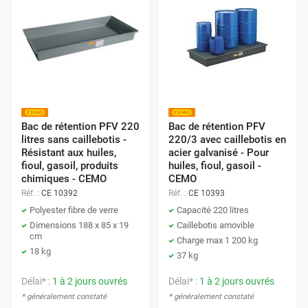
Bac de rétention PFV 220
Bac de rétention PFV
litres sans caillebotis -
220/3 avec caillebotis en
Résistant aux huiles,
acier galvanisé - Pour
fioul, gasoil, produits
huiles, fioul, gasoil -
chimiques - CEMO
CEMO
Réf. :
CE 10392
Réf. :
CE 10393
Polyester fibre de verre
Capacité 220 litres
Dimensions 188 x 85 x 19
Caillebotis amovible
cm
Charge max 1 200 kg
18 kg
37 kg
Délai* :
1 à 2 jours ouvrés
Délai* :
1 à 2 jours ouvrés
* généralement constaté
* généralement constaté