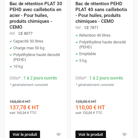
Bac de rétention PLAT 30
Bac de rétention PEHD
PEHD avec caillebotis en
PLAT 40 sans caillebotis
acier - Pour huiles,
- Pour huiles, produits
produits chimiques -
chimiques - CEMO
CEMO
Réf. :
CE 7871
Réf. :
CE 8077
Rétention 40 litres
Capacité 30 litres
Polyéthylène haute densité
(PEHD)
Charge max 50 kg
Empilable
Polyéthylène haute densité
(PEHD)
5 kg
10 kg
Délai* :
1 à 2 jours ouvrés
Délai* :
1 à 2 jours ouvrés
* généralement constaté
* généralement constaté
163,00 €
HT
125,00 €
HT
137,78 €
HT
110,00 €
HT
soit
165,34 €
TTC
soit
132,00 €
TTC
Voir le produit
Voir le produit