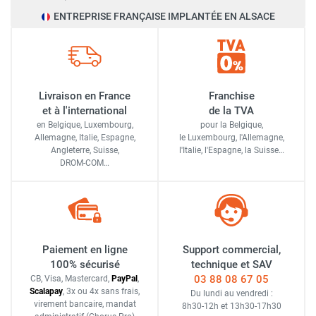
ENTREPRISE FRANÇAISE IMPLANTÉE EN ALSACE
Livraison en France
Franchise
et à l'international
de la TVA
en Belgique, Luxembourg,
pour la Belgique,
Allemagne, Italie, Espagne,
le Luxembourg,
l'Allemagne,
Angleterre, Suisse,
l'Italie,
l'Espagne,
la Suisse…
DROM-COM…
Paiement en ligne
Support commercial,
100% sécurisé
technique et SAV
03 88 08 67 05
CB, Visa, Mastercard,
Pay
Pal
,
Scalapay
,
3x ou 4x sans frais
,
Du lundi au vendredi :
virement bancaire
, mandat
8h30-12h
et
13h30-17h30