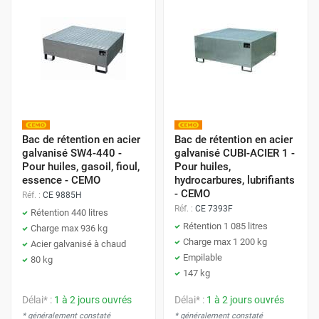
Bac de rétention en acier
Bac de rétention en acier
galvanisé SW4-440 -
galvanisé CUBI-ACIER 1 -
Pour huiles, gasoil, fioul,
Pour huiles,
essence - CEMO
hydrocarbures, lubrifiants
- CEMO
Réf. :
CE 9885H
Réf. :
CE 7393F
Rétention 440 litres
Rétention 1 085 litres
Charge max 936 kg
Charge max 1 200 kg
Acier galvanisé à chaud
Empilable
80 kg
147 kg
Délai* :
1 à 2 jours ouvrés
Délai* :
1 à 2 jours ouvrés
* généralement constaté
* généralement constaté