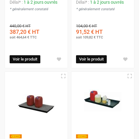
Délai* :
1 à 2 jours ouvrés
Délai* :
1 à 2 jours ouvrés
* généralement constaté
* généralement constaté
440,00 €
HT
104,00 €
HT
387,20 €
HT
91,52 €
HT
soit
464,64 €
TTC
soit
109,82 €
TTC
Voir le produit
Voir le produit