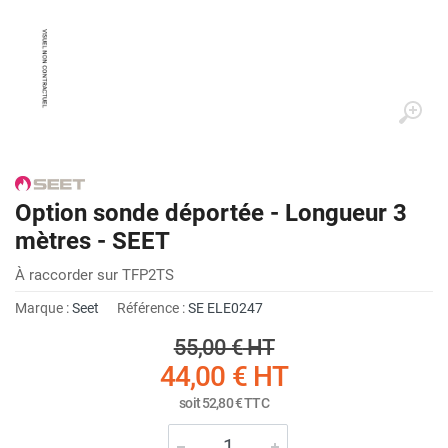
Option sonde déportée - Longueur 3
mètres - SEET
À raccorder sur TFP2TS
Marque :
Seet
Référence :
SE ELE0247
55,00 €
HT
44,00 €
HT
soit
52,80 €
TTC