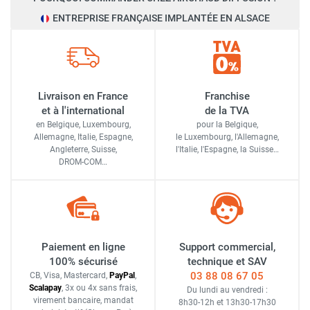
ENTREPRISE FRANÇAISE IMPLANTÉE EN ALSACE
Livraison en France
Franchise
et à l'international
de la TVA
en Belgique, Luxembourg,
pour la Belgique,
Allemagne, Italie, Espagne,
le Luxembourg,
l'Allemagne,
Angleterre, Suisse,
l'Italie,
l'Espagne,
la Suisse…
DROM-COM…
Paiement en ligne
Support commercial,
100% sécurisé
technique et SAV
03 88 08 67 05
CB, Visa, Mastercard,
Pay
Pal
,
Scalapay
,
3x ou 4x sans frais
,
Du lundi au vendredi :
virement bancaire
, mandat
8h30-12h
et
13h30-17h30