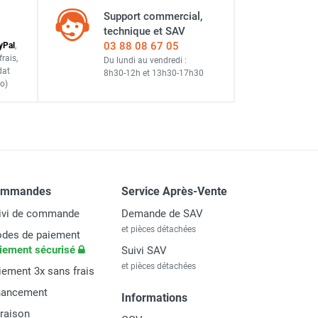
Support commercial,
technique et SAV
03 88 08 67 05
y
Pal
,
frais
,
Du lundi au vendredi :
dat
8h30-12h
et
13h30-17h30
o)
ommandes
Service Après-Vente
ivi de commande
Demande de SAV
et pièces détachées
des de paiement
iement sécurisé
Suivi SAV
et pièces détachées
iement 3x sans frais
nancement
Informations
vraison