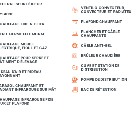
EUTRALISEUR D'ODEUR
VENTILO-CONVECTEUR,
CONVECTEUR ET RADIATEU
YGIÈNE
PLAFOND CHAUFFANT
HAUFFAGE FIXE ATELIER
PLANCHER ET CÂBLE
ÉROTHERME FIXE MURAL
CHAUFFANTS
HAUFFAGE MOBILE
CÂBLE ANTI-GEL
LECTRIQUE, FIOUL ET GAZ
BRÛLEUR CHAUDIÈRE
HAUFFAGE POUR SERRE ET
ÂTIMENT D'ÉLEVAGE
CUVE ET STATION DE
DISTRIBUTION
IDEAU D'AIR ET RIDEAU
AYONNANT
POMPE DE DISTRIBUTION
ARASOL CHAUFFANT ET
ADIANT INFRAROUGE SUR MÂT
BAC DE RÉTENTION
HAUFFAGE INFRAROUGE FIXE
UR ET PLAFOND