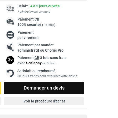
Délai* :
4 à 5 jours ouvrés
* généralement constaté
Paiement
CB
100% sécurisé
(
+ d'infos
)
Paiement
par virement
Paiement par mandat
administratif ou Chorus Pro
Paiement
CB
3 fois sans frais
avec
Scalapay
(
+ d'infos
)
Satisfait ou remboursé
28 jours francs pour retourner votre article
Demander un devis
Voir la procédure d'achat