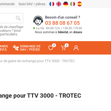
 commande
Suivi SAV / pièces
Besoin d'un conseil ?
03 88 08 67 05
ils de chauffage
Lu
-
Ve
: 8
h
30
-
12
h
/ 13
h
30
-
17
h
30
cateurs !"
pour
Nous sommes à
Sélestat
, en
Alsace
particuliers.
0
0
ANDE
DEMANDE DE
EVIS
SAV / PIÈCES
ur de gaine de rechange pour TTV 3000 - TROTEC
hange pour TTV 3000 - TROTEC