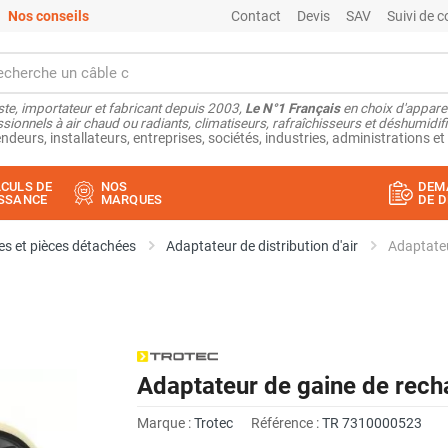
Nos conseils
Contact
Devis
SAV
Suivi de
ste, importateur et fabricant depuis 2003,
Le N°1 Français
en choix d'appare
sionnels à air chaud ou radiants, climatiseurs, rafraîchisseurs et déshumidifi
ndeurs, installateurs, entreprises, sociétés, industries, administrations et 
CULS DE
NOS
DEM
SSANCE
MARQUES
DE D
s et pièces détachées
Adaptateur de distribution d'air
Adaptate
Adaptateur de gaine de rec
Marque :
Trotec
Référence :
TR 7310000523