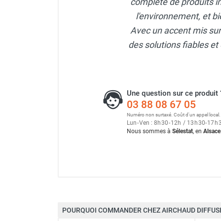
complète de produits i
Neutraliseur d'odeur
l'environnement, et bi
Hygiène
Avec un accent mis sur l
Sèche-main et sèche-cheveux
Distributeur de savon
des solutions fiables et 
Chauffage fixe atelier
Chauffage d'atelier fixe au fioul et
GNR
Chauffage au fioul avec réservoir
Une question sur ce produit 
intégré
03 88 08 67 05
Chauffage au fioul à raccorder sur
Numéro non surtaxé. Coût d'un appel local.
Lun
-
Ven : 8
h
30
-
12
h
/ 13
h
30
-
17
h
citerne
Nous sommes à
Sélestat
, en
Alsace
Aérotherme au fioul
Chauffage polycombustible / huile
Chauffage d'atelier fixe avec brûleur
gaz
Chauffage d'atelier suspendu
Chauffage suspendu au fioul
Chauffage suspendu au gaz
POURQUOI COMMANDER CHEZ AIRCHAUD DIFFUSI
Marque
Chauffage FARM