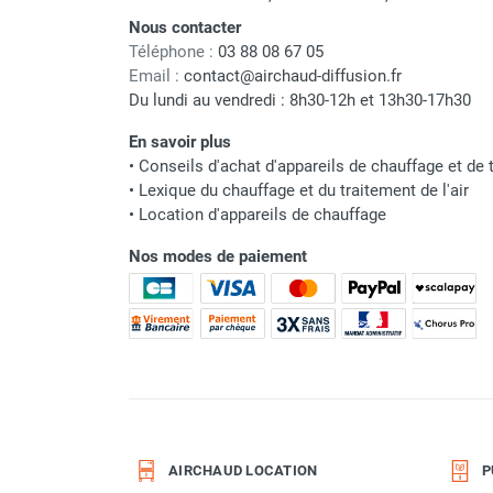
punaises de lit
Nous contacter
Chauffage électrique infrarouge
Téléphone :
03 88 08 67 05
Chauffage électrique par convection
Email :
contact@airchaud-diffusion.fr
Chauffage mobile au fioul et GNR
Du lundi au vendredi : 8h30-12h et 13h30-17h30
Chauffage fioul soufflant avec
cheminée et réservoir intégré
En savoir plus
Chauffage fioul soufflant avec
•
Conseils d'achat d'appareils de chauffage et de t
•
Lexique du chauffage et du traitement de l'air
cheminée à raccorder sur citerne
•
Location d'appareils de chauffage
Chauffage fioul soufflant sans
cheminée à combustion directe
Nos modes de paiement
Chauffage fioul
infrarouge/rayonnant
Chauffage mobile au gaz propane /
butane
Chauffage mobile au gaz à
combustion directe
Chauffage mobile au gaz à
combustion indirecte
AIRCHAUD LOCATION
P
Chauffage mobile au gaz rayonnant