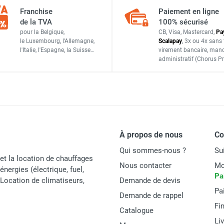
Franchise
Paiement en ligne
7310000523
de la TVA
100% sécurisé
pour la Belgique,
CB, Visa, Mastercard,
Pa
ACCESSOIRES
le Luxembourg,
l'Allemagne,
Scalapay
,
3x ou 4x sans 
l'Italie,
l'Espagne,
la Suisse…
virement bancaire
, man
administratif
(Chorus Pr
À propos de nous
C
Qui sommes-nous ?
Su
et la location de chauffages
Nous contacter
Mo
énergies (électrique, fuel,
Pa
t Location de climatiseurs,
Demande de devis
Pa
Demande de rappel
Fi
Catalogue
Li