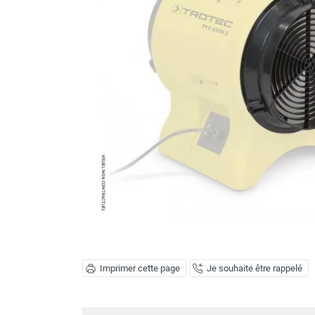
Brumisateur d'air
Coffret de brumisation
Ventilateur brumisateur
Ventilateur / extracteur d'air mobile
Brasseur d'air
Ventilateur fixe
Ventilateur industriel
Ventilateur de chantier
Ventilateur centrifuge
Ventilateur de sol
Ventilateur sur pied
Ventilateur de bureau
Ventilateur de table
Extracteur d'air mural
Extracteur d'air mural hélicoïde
Extracteur d'air mural centrifuge
Imprimer cette page
Je souhaite être rappelé
Extracteur d'air mural ATEX
Extracteur d'air mural résidentiel