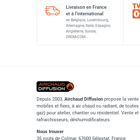
Chauffage FARM au gaz
Livraison en France
Référence fournisseur
et à l'international
Chauffage FARM au fioul
en Belgique, Luxembourg,
Classement produit
Chauffage d'atelier granulés / bois /
Allemagne, Italie, Espagne,
carton
Angleterre, Suisse,
Chaudière fixe à eau
DROM-COM…
Aérotherme fixe mural
Aérotherme électrique
Aérotherme au gaz
Aérotherme à eau chaude ou froide
Aérotherme au fioul
Aérotherme pompe à chaleur
(détente directe)
Chauffage mobile électrique, fioul et
Depuis 2003,
Airchaud Diffusion
propose la vente 
gaz
mobiles et fixes, à air chaud ou radiant, de toutes 
Chauffage mobile électrique
gaz) pour atelier, chantier ou résidentiel. Vente e
Chauffage électrique soufflant
rafraichisseurs, déshumidificateurs.
Chauffage haute température pour
Nous trouver
étuvage industriel ou destruction
35 route de Colmar, 67600 Sélestat, France