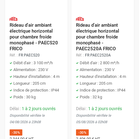
Rideau d'air ambiant
Rideau d'air ambiant
électrique horizontal
électrique horizontal
pour chambre froide
pour chambre froide
monophasé - PAECS20
monophasé -
FRICO
PAEC2520A FRICO
Réf. :
FR PAECS20
Réf. :
FR PAEC2520A
Débit d'air : 3 100 m³/h
Débit d'air : 2 800 m³/h
Alimentation : 230 V
Alimentation : 230 V
Hauteur d'installation : 4 m
Hauteur d'installation : 4 m
Longueur : 205 cm
Longueur : 205 cm
Indice de protection : IP44
Indice de protection : IP44
Poids : 30 kg
Poids : 32 kg
Délai :
1 à 2 jours ouvrés
Délai :
1 à 2 jours ouvrés
Disponibilité vérifiée le
Disponibilité vérifiée le
04/08/2026 à 23h08
05/08/2026 à 02h08
-30%
-30%
2 344,00 €
HT
2 406,00 €
HT