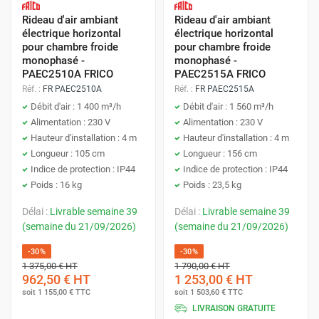
Rideau d'air ambiant
Rideau d'air ambiant
électrique horizontal
électrique horizontal
pour chambre froide
pour chambre froide
monophasé -
monophasé -
PAEC2510A FRICO
PAEC2515A FRICO
Réf. :
FR PAEC2510A
Réf. :
FR PAEC2515A
Débit d'air : 1 400 m³/h
Débit d'air : 1 560 m³/h
Alimentation : 230 V
Alimentation : 230 V
Hauteur d'installation : 4 m
Hauteur d'installation : 4 m
Longueur : 105 cm
Longueur : 156 cm
Indice de protection : IP44
Indice de protection : IP44
Poids : 16 kg
Poids : 23,5 kg
Délai :
Livrable semaine 39
Délai :
Livrable semaine 39
(semaine du 21/09/2026)
(semaine du 21/09/2026)
-30%
-30%
1 375,00 €
HT
1 790,00 €
HT
962,50 €
HT
1 253,00 €
HT
soit
1 155,00 €
TTC
soit
1 503,60 €
TTC
LIVRAISON GRATUITE