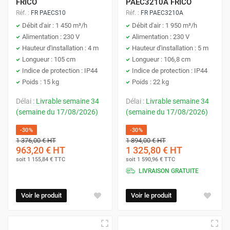
FRICO
PAEC3210A FRICO
Réf. :
FR PAECS10
Réf. :
FR PAEC3210A
Débit d'air : 1 450 m³/h
Débit d'air : 1 950 m³/h
Alimentation : 230 V
Alimentation : 230 V
Hauteur d'installation : 4 m
Hauteur d'installation : 5 m
Longueur : 105 cm
Longueur : 106,8 cm
Indice de protection : IP44
Indice de protection : IP44
Poids : 15 kg
Poids : 22 kg
Délai :
Livrable semaine 34
Délai :
Livrable semaine 34
(semaine du 17/08/2026)
(semaine du 17/08/2026)
-30%
-30%
1 376,00 €
HT
1 894,00 €
HT
963,20 €
HT
1 325,80 €
HT
soit
1 155,84 €
TTC
soit
1 590,96 €
TTC
LIVRAISON GRATUITE
Voir le produit
Voir le produit