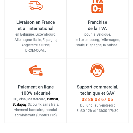
Livraison en France
Franchise
et à l'international
de la TVA
en Belgique, Luxembourg,
pour la Belgique,
Allemagne, Italie, Espagne,
le Luxembourg,
l'Allemagne,
Angleterre, Suisse,
l'Italie,
l'Espagne,
la Suisse…
DROM-COM…
Paiement en ligne
Support commercial,
100% sécurisé
technique et SAV
03 88 08 67 05
CB, Visa, Mastercard,
Pay
Pal
,
Scalapay
,
3x ou 4x sans frais
,
Du lundi au vendredi :
virement bancaire
, mandat
8h30-12h
et
13h30-17h30
administratif
(Chorus Pro)