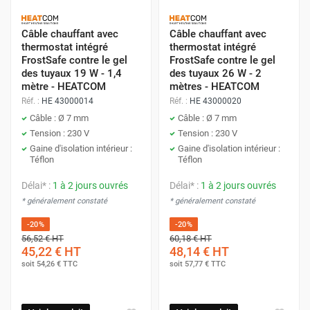
Câble chauffant avec
Câble chauffant avec
thermostat intégré
thermostat intégré
FrostSafe contre le gel
FrostSafe contre le gel
des tuyaux 19 W - 1,4
des tuyaux 26 W - 2
mètre - HEATCOM
mètres - HEATCOM
Réf. :
HE 43000014
Réf. :
HE 43000020
Câble : Ø 7 mm
Câble : Ø 7 mm
Tension : 230 V
Tension : 230 V
Gaine d'isolation intérieur :
Gaine d'isolation intérieur :
Téflon
Téflon
Délai* :
1 à 2 jours ouvrés
Délai* :
1 à 2 jours ouvrés
* généralement constaté
* généralement constaté
-20%
-20%
56,52 €
HT
60,18 €
HT
45,22 €
HT
48,14 €
HT
soit
54,26 €
TTC
soit
57,77 €
TTC