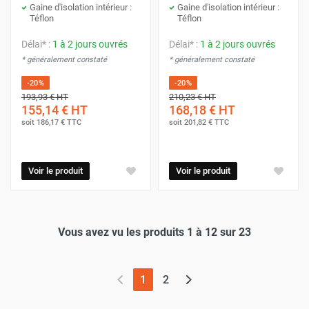
Gaine d'isolation intérieur :
Gaine d'isolation intérieur :
Téflon
Téflon
Délai* :
1 à 2 jours ouvrés
Délai* :
1 à 2 jours ouvrés
* généralement constaté
* généralement constaté
-20%
-20%
193,93 €
HT
210,23 €
HT
155,14 €
HT
168,18 €
HT
soit
186,17 €
TTC
soit
201,82 €
TTC
Voir le produit
Voir le produit
Vous avez vu les produits 1 à 12 sur 23
(page actuelle)
1
2