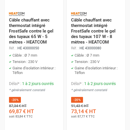
Câble chauffant avec
Câble chauffant avec
thermostat intégré
thermostat intégré
FrostSafe contre le gel
FrostSafe contre le gel
des tuyaux 65 W - 5
des tuyaux 107 W - 8
mètres - HEATCOM
mètres - HEATCOM
Réf. :
HE 43000050
Réf. :
HE 43000080
Câble : Ø 7 mm
Câble : Ø 7 mm
Tension : 230 V
Tension : 230 V
Gaine d'isolation intérieur :
Gaine d'isolation intérieur :
Téflon
Téflon
Délai* :
1 à 2 jours ouvrés
Délai* :
1 à 2 jours ouvrés
* généralement constaté
* généralement constaté
-20%
-20%
87,34 €
HT
91,43 €
HT
69,87 €
HT
73,14 €
HT
soit
83,84 €
TTC
soit
87,77 €
TTC