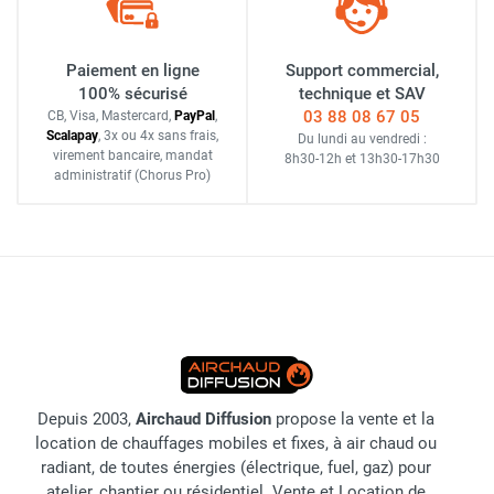
Paiement en ligne
Support commercial,
100% sécurisé
technique et SAV
03 88 08 67 05
CB, Visa, Mastercard,
Pay
Pal
,
Scalapay
,
3x ou 4x sans frais
,
Du lundi au vendredi :
virement bancaire
, mandat
8h30-12h
et
13h30-17h30
administratif
(Chorus Pro)
Depuis 2003,
Airchaud Diffusion
propose la vente et la
location de chauffages mobiles et fixes, à air chaud ou
radiant, de toutes énergies (électrique, fuel, gaz) pour
atelier, chantier ou résidentiel. Vente et Location de