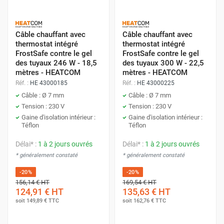
Câble chauffant avec
Câble chauffant avec
thermostat intégré
thermostat intégré
FrostSafe contre le gel
FrostSafe contre le gel
des tuyaux 246 W - 18,5
des tuyaux 300 W - 22,5
mètres - HEATCOM
mètres - HEATCOM
Réf. :
HE 43000185
Réf. :
HE 43000225
Câble : Ø 7 mm
Câble : Ø 7 mm
Tension : 230 V
Tension : 230 V
Gaine d'isolation intérieur :
Gaine d'isolation intérieur :
Téflon
Téflon
Délai* :
1 à 2 jours ouvrés
Délai* :
1 à 2 jours ouvrés
* généralement constaté
* généralement constaté
-20%
-20%
156,14 €
HT
169,54 €
HT
124,91 €
HT
135,63 €
HT
soit
149,89 €
TTC
soit
162,76 €
TTC