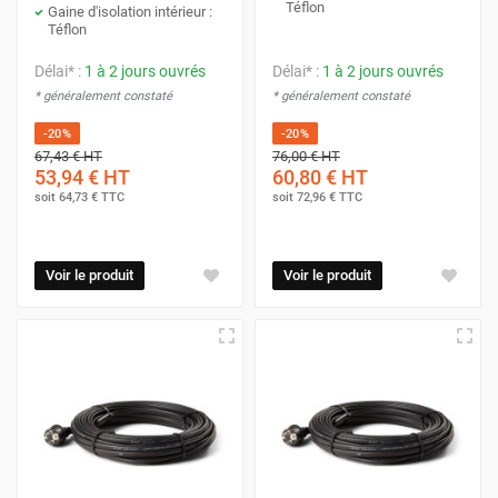
Téflon
Gaine d'isolation intérieur :
Téflon
Délai* :
1 à 2 jours ouvrés
Délai* :
1 à 2 jours ouvrés
* généralement constaté
* généralement constaté
-20%
-20%
67,43 €
HT
76,00 €
HT
53,94 €
HT
60,80 €
HT
soit
64,73 €
TTC
soit
72,96 €
TTC
Voir le produit
Voir le produit