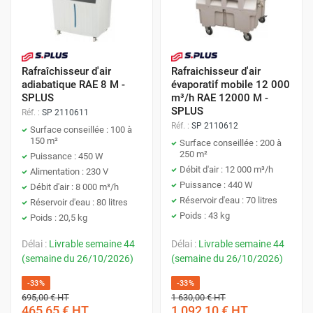
Rafraîchisseur d'air
Rafraichisseur d'air
adiabatique RAE 8 M -
évaporatif mobile 12 000
SPLUS
m³/h RAE 12000 M -
SPLUS
Réf. :
SP 2110611
Réf. :
SP 2110612
Surface conseillée : 100 à
150 m²
Surface conseillée : 200 à
250 m²
Puissance : 450 W
Débit d'air : 12 000 m³/h
Alimentation : 230 V
Puissance : 440 W
Débit d'air : 8 000 m³/h
Réservoir d'eau : 70 litres
Réservoir d'eau : 80 litres
Poids : 43 kg
Poids : 20,5 kg
Délai :
Livrable semaine 44
Délai :
Livrable semaine 44
(semaine du 26/10/2026)
(semaine du 26/10/2026)
-33%
-33%
695,00 €
HT
1 630,00 €
HT
465,65 €
HT
1 092,10 €
HT