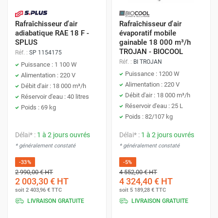
Rafraîchisseur d'air
Rafraîchisseur d'air
adiabatique RAE 18 F -
évaporatif mobile
SPLUS
gainable 18 000 m³/h
TROJAN - BIOCOOL
Réf. :
SP 1154175
Réf. :
BI TROJAN
Puissance : 1 100 W
Puissance : 1200 W
Alimentation : 220 V
Alimentation : 220 V
Débit d'air : 18 000 m³/h
Débit d'air : 18 000 m³/h
Réservoir d'eau : 40 litres
Réservoir d'eau : 25 L
Poids : 69 kg
Poids : 82/107 kg
Délai* :
1 à 2 jours ouvrés
Délai* :
1 à 2 jours ouvrés
* généralement constaté
* généralement constaté
-33%
-5%
2 990,00 €
HT
4 552,00 €
HT
2 003,30 €
HT
4 324,40 €
HT
soit
2 403,96 €
TTC
soit
5 189,28 €
TTC
LIVRAISON GRATUITE
LIVRAISON GRATUITE