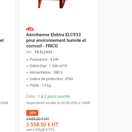
Aérotherme Elektra ELC933
et
pour environnement humide et
corrosif - FRICO
Réf. :
FR ELC933
Puissance : 9 kW
Débit d'air : 1 300 m³/h
Alimentation : 380 V
Indice de protection : IP65
Poids : 13 kg
Délai :
1 à 2 jours ouvrés
 12h08
Disponibilité vérifiée le 03/08/2026 à 13h08
-30%
3 655,00 €
HT
2 558,50 €
HT
soit
3 070,20 €
TTC