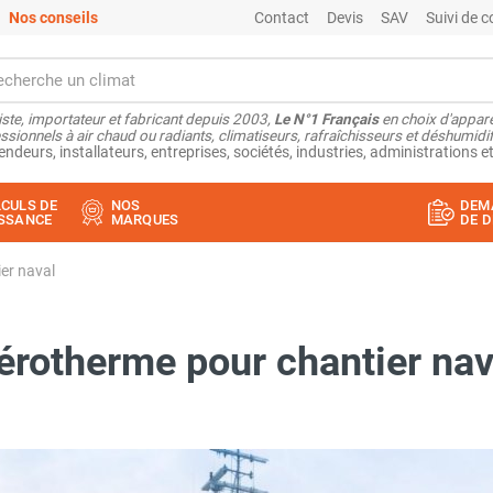
Nos conseils
Contact
Devis
SAV
Suivi de
ste, importateur et fabricant depuis 2003,
Le N°1 Français
en choix d'appare
ssionnels à air chaud ou radiants, climatiseurs, rafraîchisseurs et déshumidifi
endeurs, installateurs, entreprises, sociétés, industries, administrations et
CULS DE
NOS
DEM
SSANCE
MARQUES
DE D
er naval
érotherme pour chantier nav