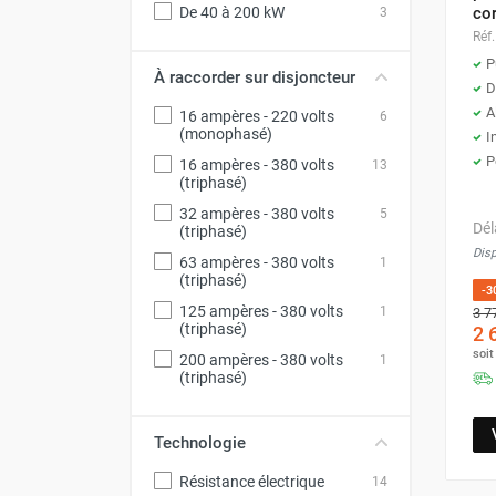
punaises de lit
cor
De 40 à 200 kW
3
Chauffage électrique infrarouge
Réf.
Chauffage électrique par convection
P
À raccorder sur disjoncteur
Chauffage mobile au fioul et GNR
D
A
Chauffage fioul soufflant avec
16 ampères - 220 volts
6
(monophasé)
I
cheminée et réservoir intégré
P
16 ampères - 380 volts
Chauffage fioul soufflant avec
13
(triphasé)
cheminée à raccorder sur citerne
32 ampères - 380 volts
5
Chauffage fioul soufflant sans
Dél
(triphasé)
cheminée à combustion directe
Disp
63 ampères - 380 volts
1
Chauffage fioul
(triphasé)
-3
infrarouge/rayonnant
125 ampères - 380 volts
1
3 7
Chauffage mobile au gaz propane /
(triphasé)
2 
butane
soi
200 ampères - 380 volts
1
(triphasé)
Chauffage mobile au gaz à
combustion directe
Chauffage mobile au gaz à
Technologie
combustion indirecte
Résistance électrique
14
Chauffage mobile au gaz rayonnant