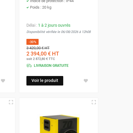
Indice de protection : IP44
Poids : 20 kg
Délai :
1 à 2 jours ouvrés
Disponibilité vérifiée le 06/08/2026 à 12h08
-30%
3 420,00 €
HT
2 394,00 €
HT
soit
2 872,80 €
TTC
LIVRAISON GRATUITE
Voir le produit