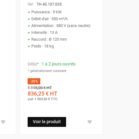
Réf. :
TH 40.107.035
Puissance : 9 kW
Débit d'air : 550 m³/h
Alimentation : 380 V (sans neutre)
Intensité : 13 A
Raccord : Ø 120 mm
Poids : 18 kg
Délai* :
1 à 2 jours ouvrés
* généralement constaté
-25%
1 115,00 €
HT
836,25 €
HT
soit
1 003,50 €
TTC
Voir le produit