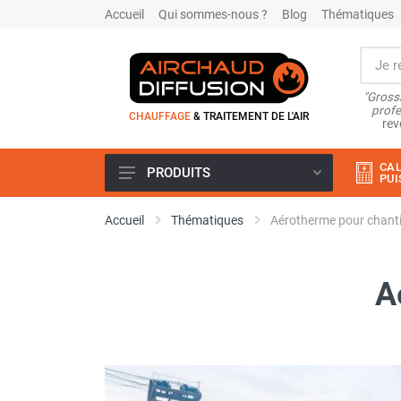
Accueil
Qui sommes-nous ?
Blog
Thématiques
"Grossi
profe
CHAUFFAGE
& TRAITEMENT DE L'AIR
rev
CAL
PRODUITS
PUI
Airchaud Location
Accueil
Thématiques
Aérotherme pour chanti
Climatiseur
Climatiseur mobile
Climatiseur mobile résidentiel et
A
tertiaire
Climatiseur fixe
Rafraîchisseur d'air
Rafraichisseur d'air mobile
Rafraîchisseur d'air gainable
Rafraichisseur d’air fixe