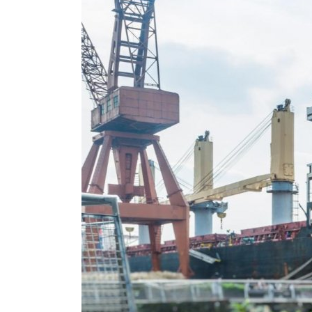
Brumisateur d'air
Coffret de brumisation
Ventilateur brumisateur
Ventilateur / extracteur d'air mobile
Brasseur d'air
Ventilateur fixe
Ventilateur industriel
Ventilateur de chantier
Ventilateur centrifuge
Ventilateur de sol
Ventilateur sur pied
Ventilateur de bureau
Ventilateur de table
Extracteur d'air mural
Extracteur d'air mural hélicoïde
Extracteur d'air mural centrifuge
Extracteur d'air mural ATEX
Extracteur d'air mural résidentiel