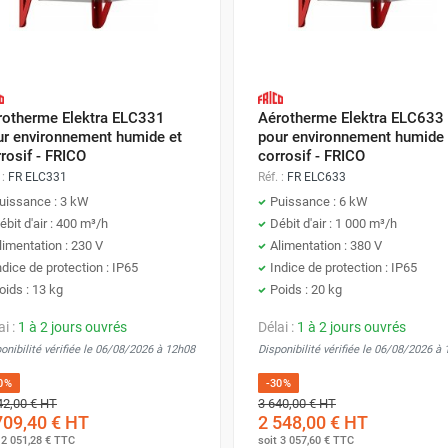
rotherme Elektra ELC331
Aérotherme Elektra ELC633
ur environnement humide et
pour environnement humide 
rosif - FRICO
corrosif - FRICO
 :
FR ELC331
Réf. :
FR ELC633
uissance : 3 kW
Puissance : 6 kW
ébit d'air : 400 m³/h
Débit d'air : 1 000 m³/h
limentation : 230 V
Alimentation : 380 V
ndice de protection : IP65
Indice de protection : IP65
oids : 13 kg
Poids : 20 kg
ai :
1 à 2 jours ouvrés
Délai :
1 à 2 jours ouvrés
onibilité vérifiée le 06/08/2026 à 12h08
Disponibilité vérifiée le 06/08/2026 à
0%
-30%
42,00 €
HT
3 640,00 €
HT
709,40 €
HT
2 548,00 €
HT
t
2 051,28 €
TTC
soit
3 057,60 €
TTC