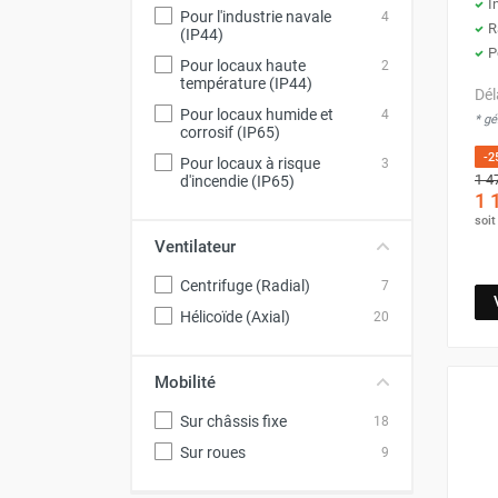
I
Pour l'industrie navale
4
Parasol chauffant et radiant
R
(IP44)
infrarouge sur mât
P
Pour locaux haute
2
Parasol chauffant à gaz
température (IP44)
Dél
Parasol chauffant et radiant sur
Pour locaux humide et
4
* g
mât électrique
corrosif (IP65)
Chauffe terrasse aux pellets
-2
Pour locaux à risque
3
1 4
d'incendie (IP65)
Chauffage infrarouge fixe mur et
1 
plafond
soi
Chauffage radiant électrique
Ventilateur
Chauffage Infrarouge électrique fixe
Centrifuge (Radial)
7
Panneau rayonnant
Hélicoïde (Axial)
Lustre infrarouge électrique
20
suspendu
Réglette et cassette rayonnante
Mobilité
Chauffage tube radiant et radiant
Sur châssis fixe
18
lumineux au gaz
Chauffage radiant tube suspendu
Sur roues
9
au gaz