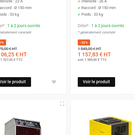
ntensité : 23 A
Intensité : 26 A
accord : Ø 150 mm
Raccord : Ø 150 mm
oids : 33 kg
Poids : 33 kg
ai* :
1 à 2 jours ouvrés
Délai* :
1 à 2 jours ouvrés
énéralement constaté
* généralement constaté
5%
-25%
75,00 €
HT
1 545,00 €
HT
106,25 €
HT
1 157,83 €
HT
t
1 327,50 €
TTC
soit
1 389,40 €
TTC
Voir le produit
Voir le produit