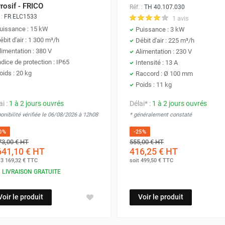
rosif - FRICO
Réf. :
TH 40.107.030
 :
FR ELC1533
1 avis
uissance : 15 kW
Puissance : 3 kW
ébit d'air : 1 300 m³/h
Débit d'air : 225 m³/h
limentation : 380 V
Alimentation : 230 V
ndice de protection : IP65
Intensité : 13 A
oids : 20 kg
Raccord : Ø 100 mm
Poids : 11 kg
ai :
1 à 2 jours ouvrés
Délai* :
1 à 2 jours ouvrés
onibilité vérifiée le 06/08/2026 à 12h08
* généralement constaté
0%
-25%
73,00 €
HT
555,00 €
HT
641,10 €
HT
416,25 €
HT
t
3 169,32 €
TTC
soit
499,50 €
TTC
LIVRAISON GRATUITE
Voir le produit
Voir le produit