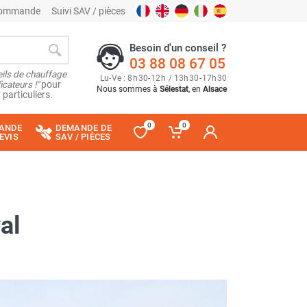
 commande
Suivi SAV / pièces
Besoin d'un conseil ?
03 88 08 67 05
ils de chauffage
Lu
-
Ve
: 8
h
30
-
12
h
/ 13
h
30
-
17
h
30
cateurs !"
pour
Nous sommes à
Sélestat
, en
Alsace
 particuliers.
0
0
ANDE
DEMANDE DE
EVIS
SAV / PIÈCES
al