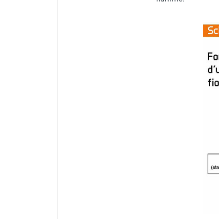
Chauffage FARM au gaz
Chauffage FARM au fioul
Chauffage d'atelier granulés / bois /
carton
Chaudière fixe à eau
Aérotherme fixe mural
Aérotherme électrique
Aérotherme au gaz
Aérotherme à eau chaude ou froide
Aérotherme au fioul
Aérotherme pompe à chaleur
(détente directe)
Chauffage mobile électrique, fioul et
gaz
Chauffage mobile électrique
Chauffage électrique soufflant
Chauffage haute température pour
étuvage industriel ou destruction