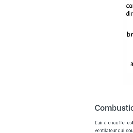
Chaudière mobile à eau
Chauffage mobile au bois
Gaine pour chauffage mobile
Chauffage pour serre et bâtiment
d'élevage
Chauffage FARM au gaz
Chauffage FARM au fioul
Chauffage mobile au gaz rayonnant
Rideau d'air et rideau rayonnant
Rideau d'air chaud
Rideau d'air chaud électrique
Rideau d'air chaud encastrable
Rideau d'air eau chaude
Rideau d'air chaud pour pompe à
chaleur
Combustion
Rideau d'air pour portes tournantes
Rideau d'air ambiant
L’air à chauffer 
Rideau d'air froid
ventilateur qui sou
Rideau isolant thermique