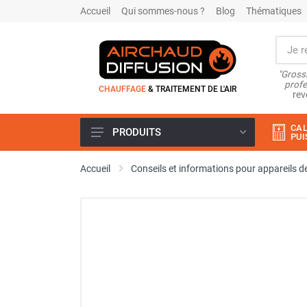
Accueil
Qui sommes-nous ?
Blog
Thématiques
"Grossi
profe
CHAUFFAGE
& TRAITEMENT DE L'AIR
rev
CAL
PRODUITS
PUI
Airchaud Location
Accueil
Conseils et informations pour appareils de
Climatiseur
Climatiseur mobile
Climatiseur mobile résidentiel et
tertiaire
Climatiseur fixe
Rafraîchisseur d'air
Rafraichisseur d'air mobile
Rafraîchisseur d'air gainable
Rafraichisseur d’air fixe