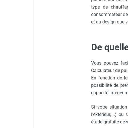
Déstratificateur ventilateur de
type de chauffa
plafond
consommateur de c
Déstratificateur industriel à pales
et au design que v
Déstratificateur industriel caréné
Déstratificateur de plafond design
Déstratificateur Airius
VMC
De quell
Caisson d'Extraction VMC Collective
Caisson d'Extraction VMC tertiaire
Vous pouvez faci
Déshumidificateur d'air
Calculateur de pui
Déshumidificateur mobile
professionnel
En fonction de la
Déshumidificateur fixe
possibilité de pr
Déshumidificateur de maison et de
capacité inférieur
confort
Déshumidificateur à adsorption /
Si votre situatio
Déshydrateur
l’extérieur, ..) 
Humidificateur d'air
étude gratuite de v
Purificateur d'air