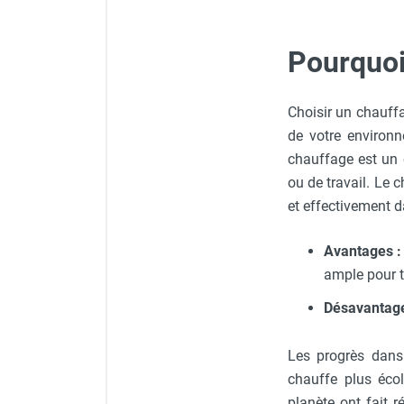
Brumisateur d'air
Coffret de brumisation
Pourquoi
Ventilateur brumisateur
Ventilateur / extracteur d'air mobile
Brasseur d'air
Choisir un chauff
Ventilateur fixe
de votre environn
Ventilateur industriel
chauffage est un 
Ventilateur de chantier
ou de travail. Le c
Ventilateur centrifuge
et effectivement da
Ventilateur de sol
Ventilateur sur pied
Avantages :
Ventilateur de bureau
ample pour 
Ventilateur de table
Extracteur d'air mural
Désavantage
Extracteur d'air mural hélicoïde
Extracteur d'air mural centrifuge
Les progrès dans
Extracteur d'air mural ATEX
chauffe plus écol
Extracteur d'air mural résidentiel
planète ont fait r