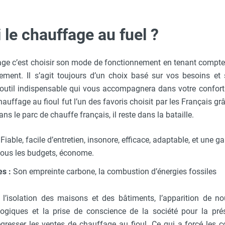
 le chauffage au fuel ?
age c’est choisir son mode de fonctionnement en tenant compte 
ement. Il s’agit toujours d’un choix basé sur vos besoins et
outil indispensable qui vous accompagnera dans votre confort 
hauffage au fioul fut l’un des favoris choisit par les Français gr
ns le parc de chauffe français, il reste dans la bataille.
Fiable, facile d’entretien, insonore, efficace, adaptable, et une 
tous les budgets, économe.
s :
Son empreinte carbone, la combustion d’énergies fossiles
 l’isolation des maisons et des bâtiments, l’apparition de 
ogiques et la prise de conscience de la société pour la pré
égresser les ventes de chauffage au fioul. Ce qui a forcé les 