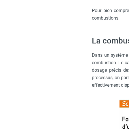
punaises de lit
Chauffage électrique infrarouge
Pour bien compre
Chauffage électrique par convection
combustions.
Chauffage mobile au fioul et GNR
Chauffage fioul soufflant avec
cheminée et réservoir intégré
La combust
Chauffage fioul soufflant avec
cheminée à raccorder sur citerne
Dans un système d
Chauffage fioul soufflant sans
combustion. Le ca
cheminée à combustion directe
dosage précis de
Chauffage fioul
processus, on par
infrarouge/rayonnant
effectivement disp
Chauffage mobile au gaz propane /
butane
Chauffage mobile au gaz à
combustion directe
Chauffage mobile au gaz à
combustion indirecte
Chauffage mobile au gaz rayonnant