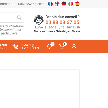
 commande
Suivi SAV / pièces
Besoin d'un conseil ?
03 88 08 67 05
ils de chauffage
Lu
-
Ve
: 8
h
30
-
12
h
/ 13
h
30
-
17
h
30
cateurs !"
pour
Nous sommes à
Sélestat
, en
Alsace
 particuliers.
0
0
ANDE
DEMANDE DE
EVIS
SAV / PIÈCES