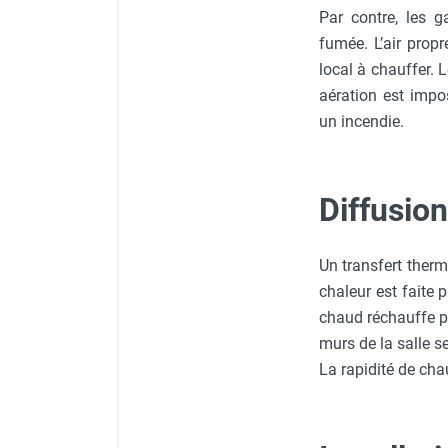
Par contre, les 
Parasol chauffant et radiant
fumée. L’air prop
infrarouge sur mât
local à chauffer.
Parasol chauffant à gaz
Parasol chauffant et radiant sur
aération est impo
mât électrique
un incendie.
Chauffe terrasse aux pellets
Chauffage infrarouge fixe mur et
plafond
Diffusion
Chauffage radiant électrique
Chauffage Infrarouge électrique fixe
Panneau rayonnant
Un transfert ther
Lustre infrarouge électrique
chaleur est faite 
suspendu
chaud réchauffe pe
Réglette et cassette rayonnante
murs de la salle s
Chauffage tube radiant et radiant
La rapidité de ch
lumineux au gaz
Chauffage radiant tube suspendu
au gaz