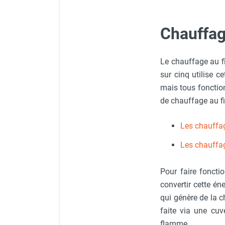
Neutraliseur d'odeur
Hygiène
Chauffag
Sèche-main et sèche-cheveux
Distributeur de savon
Chauffage fixe atelier
Le chauffage au fi
Chauffage d'atelier fixe au fioul et
sur cinq utilise c
GNR
mais tous fonctio
Chauffage au fioul avec réservoir
de chauffage au fi
intégré
Chauffage au fioul à raccorder sur
Les chauffa
citerne
Aérotherme au fioul
Les chauffa
Chauffage polycombustible / huile
Chauffage d'atelier fixe avec brûleur
Pour faire foncti
gaz
convertir cette én
Chauffage d'atelier suspendu
qui génère de la c
Chauffage suspendu au fioul
faite via une cuv
Chauffage suspendu au gaz
flamme.
Chauffage FARM