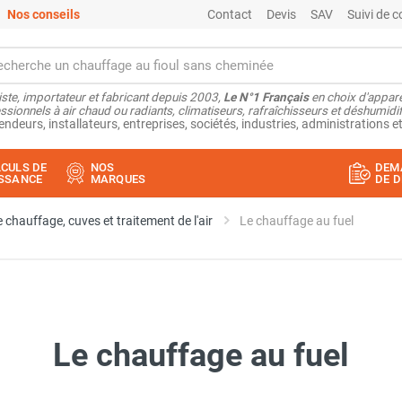
Nos conseils
Contact
Devis
SAV
Suivi de
ste, importateur et fabricant depuis 2003,
Le N°1 Français
en choix d'appare
ssionnels à air chaud ou radiants, climatiseurs, rafraîchisseurs et déshumidifi
endeurs, installateurs, entreprises, sociétés, industries, administrations et
CULS DE
NOS
DEM
SSANCE
MARQUES
DE D
 chauffage, cuves et traitement de l'air
Le chauffage au fuel
Le chauffage au fuel