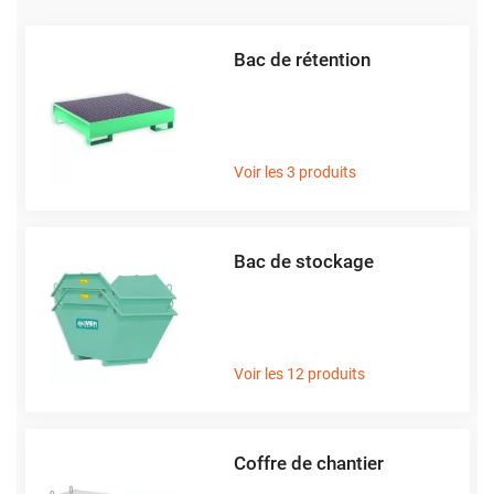
située à Grenoble dotée d’un espace de 30 000 m²
permettant d’assurer la distribution des produits IMER®.
Bac de rétention
Les différents rachats d’entreprises spécialisées durant son
histoire permettent à IMER® d’offrir aujourd’hui des
gammes de produits très variées comme les
bétonnières
,
Voir les 3 produits
les
aiguilles vibrantes
, les
plaques vibrantes
,
mini dumper
,
bennes
ou encore les
groupes électrogènes
et bien plus
encore.
Bac de stockage
Découvrez notre sélection de plus de 1000 produits IMER®
en parcourant nos différentes catégories.
Voir les 12 produits
Coffre de chantier