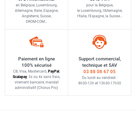
en Belgique, Luxembourg,
pour la Belgique,
Allemagne, Italie, Espagne,
le Luxembourg,
l'Allemagne,
Angleterre, Suisse,
l'Italie,
l'Espagne,
la Suisse…
DROM-COM…
Paiement en ligne
Support commercial,
100% sécurisé
technique et SAV
03 88 08 67 05
CB, Visa, Mastercard,
Pay
Pal
,
Scalapay
,
3x ou 4x sans frais
,
Du lundi au vendredi :
virement bancaire
, mandat
8h30-12h
et
13h30-17h30
administratif
(Chorus Pro)