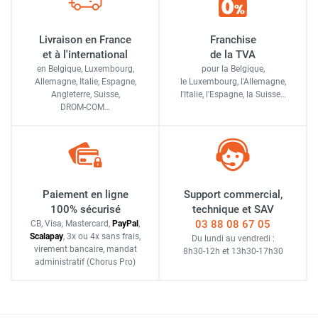
Livraison en France
Franchise
et à l'international
de la TVA
en Belgique, Luxembourg,
pour la Belgique,
Allemagne, Italie, Espagne,
le Luxembourg,
l'Allemagne,
Angleterre, Suisse,
l'Italie,
l'Espagne,
la Suisse…
DROM-COM…
Paiement en ligne
Support commercial,
100% sécurisé
technique et SAV
03 88 08 67 05
CB, Visa, Mastercard,
Pay
Pal
,
Scalapay
,
3x ou 4x sans frais
,
Du lundi au vendredi :
virement bancaire
, mandat
8h30-12h
et
13h30-17h30
administratif
(Chorus Pro)