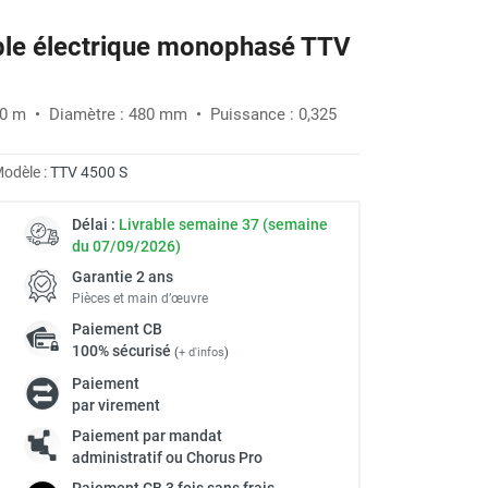
able électrique monophasé TTV
-10%
5/50 m • Diamètre : 480 mm • Puissance : 0,325
odèle :
TTV 4500 S
Délai :
Livrable semaine 37 (semaine
du 07/09/2026)
Garantie 2 ans
Pièces et main d’œuvre
Paiement
CB
100% sécurisé
(
+ d'infos
)
Paiement
par virement
à
Paiement par mandat
administratif ou Chorus Pro
Paiement
CB
3 fois sans frais