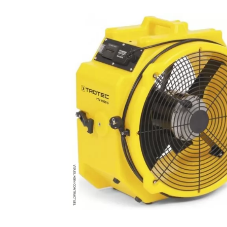
Brumisateur d'air
Coffret de brumisation
Ventilateur brumisateur
Ventilateur / extracteur d'air mobile
Brasseur d'air
Ventilateur fixe
Ventilateur industriel
Ventilateur de chantier
Ventilateur centrifuge
Ventilateur de sol
Ventilateur sur pied
Ventilateur de bureau
Ventilateur de table
Extracteur d'air mural
Extracteur d'air mural hélicoïde
Extracteur d'air mural centrifuge
Extracteur d'air mural ATEX
Extracteur d'air mural résidentiel