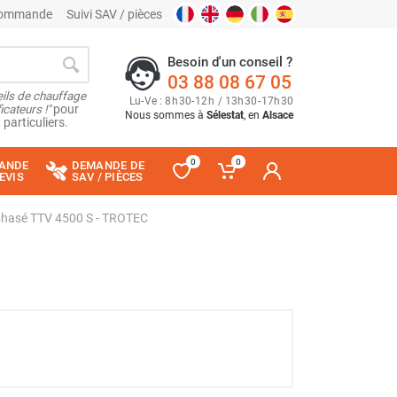
 commande
Suivi SAV / pièces
Besoin d'un conseil ?
03 88 08 67 05
ils de chauffage
Lu
-
Ve
: 8
h
30
-
12
h
/ 13
h
30
-
17
h
30
cateurs !"
pour
Nous sommes à
Sélestat
, en
Alsace
 particuliers.
0
0
ANDE
DEMANDE DE
EVIS
SAV / PIÈCES
ophasé TTV 4500 S - TROTEC