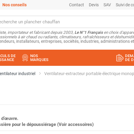
Nos conseils
Contact
Devis
SAV
Suivi de
ste, importateur et fabricant depuis 2003,
Le N°1 Français
en choix d'appare
ssionnels à air chaud ou radiants, climatiseurs, rafraîchisseurs et déshumidifi
endeurs, installateurs, entreprises, sociétés, industries, administrations et
CULS DE
NOS
DEM
SSANCE
MARQUES
DE D
entilateur industriel
Ventilateur-extracteur portable électrique mon
 d’œuvre.
sière pour le dépoussiérage (Voir accessoires)