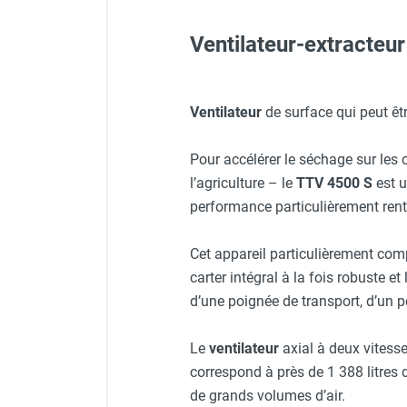
Neutraliseur d'odeur
Hygiène
Ventilateur-extracte
Veste de chantier PE10J - 
Sèche-main et sèche-cheveux
Distributeur de savon
Chauffage fixe atelier
Veste de chantier PE10J - T
Ventilateur
de surface qui peut êt
Chauffage d'atelier fixe au fioul et
Boîte de protection cadena
GNR
Pour accélérer le séchage sur les c
Chauffage au fioul avec réservoir
Veste de chantier PE10J - 
l’agriculture – le
TTV 4500 S
est u
intégré
Rallonge professionnelle r
performance particulièrement rent
Chauffage au fioul à raccorder sur
citerne
Lunettes de protection PR
Cet appareil particulièrement comp
Aérotherme au fioul
Gaine de ventilation spiralé
Chauffage polycombustible / huile
carter intégral à la fois robuste 
Chauffage d'atelier fixe avec brûleur
d’une poignée de transport, d’un p
Casque de protection gris
Manchon de raccordement g
gaz
Chauffage d'atelier suspendu
Le
ventilateur
axial à deux vitess
Chauffage suspendu au fioul
correspond à près de 1 388 litres d
Chauffage suspendu au gaz
de grands volumes d’air.
Chauffage FARM