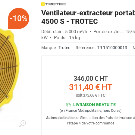
Ventilateur-extracteur port
-10%
4500 S - TROTEC
Débit d'air : 5 000 m³/h • Portée ext/int. : 1
kW • Poids : 15 kg
Marque :
Trotec
Référence :
TR 1510000013
M
346,00 €
HT
311,40 €
HT
soit
373,68 €
TTC
LIVRAISON GRATUITE
(en France Métropolitaine, hors Corse)
Autres destinations :
Simulation des frais de livraison 
l'étape 4 de votre commande