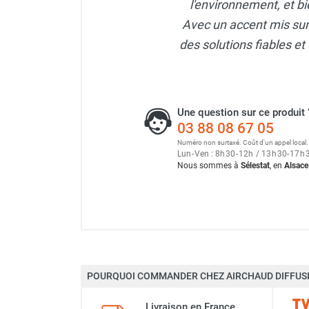
l'environnement, et bi
Parasol chauffant et radiant
Avec un accent mis sur l
infrarouge sur mât
des solutions fiables et 
Parasol chauffant à gaz
Parasol chauffant et radiant sur
mât électrique
Chauffe terrasse aux pellets
Une question sur ce produit 
Chauffage infrarouge fixe mur et
03 88 08 67 05
plafond
Numéro non surtaxé. Coût d'un appel local.
Chauffage radiant électrique
Lun
-
Ven : 8
h
30
-
12
h
/ 13
h
30
-
17
h
Chauffage Infrarouge électrique fixe
Nous sommes à
Sélestat
, en
Alsace
Panneau rayonnant
Lustre infrarouge électrique
suspendu
Réglette et cassette rayonnante
Ventilateur-extracteur por
Chauffage tube radiant et radiant
lumineux au gaz
POURQUOI COMMANDER CHEZ AIRCHAUD DIFFUSI
Chauffage radiant tube suspendu
Vitesse max
au gaz
Ventilateur-extracteur por
Livraison en France