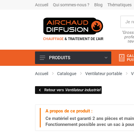
Accueil
Qui sommes-nous ?
Blog
Thématiques
"Grossi
profe
CHAUFFAGE
& TRAITEMENT DE L'AIR
rev
CAL
PRODUITS
PUI
Airchaud Location
Accueil
Catalogue
Ventilateur portable
V
Climatiseur
Climatiseur mobile
Retour vers
Ventilateur industriel
Climatiseur mobile résidentiel et
tertiaire
Climatiseur fixe
A propos de ce produit :
Rafraîchisseur d'air
Ce matériel est garanti
2 ans
pièces et main
Rafraichisseur d'air mobile
Fonctionnement possible avec un sac à pous
Rafraîchisseur d'air gainable
Rafraichisseur d’air fixe