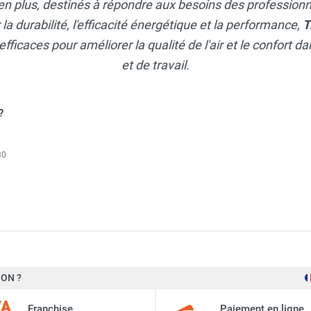
en plus, destinés à répondre aux besoins des professionne
a durabilité, l'efficacité énergétique et la performance,
T
efficaces pour améliorer la qualité de l'air et le confort 
et de travail.
?
30
table électrique monophasé TTV 4500 - TROTEC
ON ?
5 000 m³/h
table électrique monophasé TTV 1500 - TROTEC
Franchise
Paiement en ligne