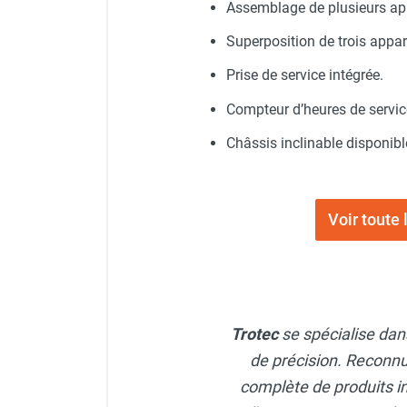
Assemblage de plusieurs appa
Chaudière mobile à eau
Chauffage mobile au bois
Superposition de trois appa
Gaine pour chauffage mobile
Prise de service intégrée.
Chauffage pour serre et bâtiment
d'élevage
Compteur d’heures de servic
Chauffage FARM au gaz
Châssis inclinable disponibl
Chauffage FARM au fioul
Chauffage mobile au gaz rayonnant
Rideau d'air et rideau rayonnant
Rideau d'air chaud
Voir toute
Rideau d'air chaud électrique
Rideau d'air chaud encastrable
Rideau d'air eau chaude
Rideau d'air chaud pour pompe à
chaleur
Trotec
se spécialise dans
Rideau d'air pour portes tournantes
de précision. Reconnu
Rideau d'air ambiant
Rideau d'air froid
complète de produits i
Rideau isolant thermique