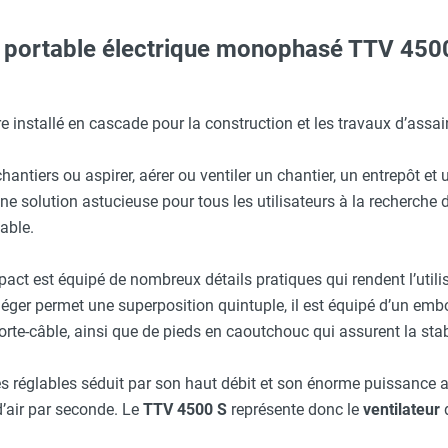
ur portable électrique monophasé TTV 45
Taille XXL - HUSQVARNA
aille L - HUSQVARNA
re installé en cascade pour la construction et les travaux d’assa
ssable pour rallonge - HEATCOM
hantiers ou aspirer, aérer ou ventiler un chantier, un entrepôt et 
Taille M - HUSQVARNA
ne solution astucieuse pour tous les utilisateurs à la recherche 
obuste 20m - Section Ø 3x2,5 mm² - 230 V 16 A - HEATCOM
able.
O - HUSQVARNA
act est équipé de nombreux détails pratiques qui rendent l’utili
e flexible SP-T 525 mm - Longueur 7,6 m
et léger permet une superposition quintuple, il est équipé d’un e
orte-câble, ainsi que de pieds en caoutchouc qui assurent la stabi
 avec protège-menton Smartguard PE 10H - HUSQVARNA
aine à gaine - Ø 500 mm - TROTEC
es réglables séduit par son haut débit et son énorme puissance a
’air par seconde. ­Le
TTV 4500 S
représente donc le
ventilateur