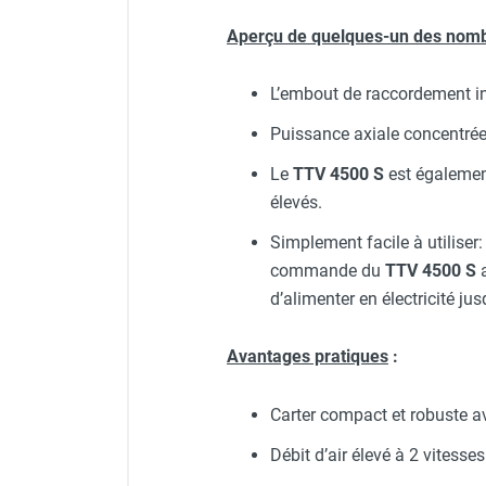
punaises de lit
Chauffage électrique infrarouge
Aperçu de quelques-un des nomb
Chauffage électrique par convection
Chauffage mobile au fioul et GNR
L’embout de raccordement int
Chauffage fioul soufflant avec
Puissance axiale concentrée
cheminée et réservoir intégré
Chauffage fioul soufflant avec
Le
TTV 4500 S
est égalemen
cheminée à raccorder sur citerne
élevés.
Chauffage fioul soufflant sans
cheminée à combustion directe
Simplement facile à utiliser
Chauffage fioul
commande du
TTV 4500 S
a
infrarouge/rayonnant
d’alimenter en électricité ju
Chauffage mobile au gaz propane /
butane
Avantages pratiques
:
Chauffage mobile au gaz à
combustion directe
Carter compact et robuste a
Chauffage mobile au gaz à
combustion indirecte
Débit d’air élevé à 2 vitesses
Chauffage mobile au gaz rayonnant