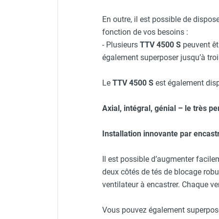
Chauffage FARM au gaz
En outre, il est possible de dispose
Chauffage FARM au fioul
fonction de vos besoins :
Chauffage d'atelier granulés / bois /
- Plusieurs
TTV 4500 S
peuvent êtr
carton
également superposer jusqu’à troi
Chaudière fixe à eau
Aérotherme fixe mural
Aérotherme électrique
Le
TTV 4500 S
est également dispo
Aérotherme au gaz
Aérotherme à eau chaude ou froide
Axial, intégral, génial – le très p
Aérotherme au fioul
Aérotherme pompe à chaleur
Installation innovante par encast
(détente directe)
Chauffage mobile électrique, fioul et
Il est possible d’augmenter facile
gaz
deux côtés de tés de blocage robust
Chauffage mobile électrique
ventilateur à encastrer. Chaque v
Chauffage électrique soufflant
Chauffage haute température pour
Vous pouvez également superpose
étuvage industriel ou destruction