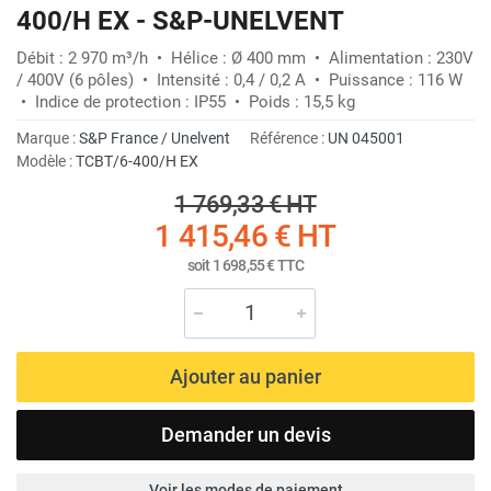
400/H EX - S&P-UNELVENT
Débit : 2 970 m³/h • Hélice : Ø 400 mm • Alimentation : 230V
/ 400V (6 pôles) • Intensité : 0,4 / 0,2 A • Puissance : 116 W
• Indice de protection : IP55 • Poids : 15,5 kg
Marque :
S&P France / Unelvent
Référence :
UN 045001
Modèle :
TCBT/6-400/H EX
1 769,33 €
HT
1 415,46 €
HT
soit
1 698,55 €
TTC
Ajouter au panier
Demander un devis
Voir les modes de paiement