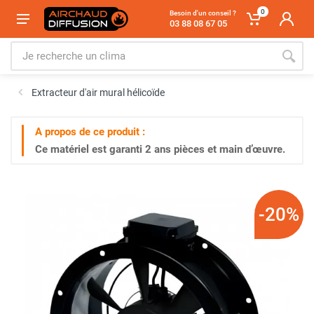
0
Besoin d'un conseil ?
03 88 08 67 05
Extracteur d'air mural hélicoïde
A propos de ce produit :
Ce matériel est garanti
2 ans
pièces et main d’œuvre.
-20%