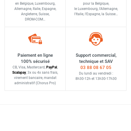
en Belgique, Luxembourg,
pour la Belgique,
Allemagne, Italie, Espagne,
le Luxembourg,
l'Allemagne,
Angleterre, Suisse,
l'Italie,
l'Espagne,
la Suisse…
DROM-COM…
Paiement en ligne
Support commercial,
100% sécurisé
technique et SAV
03 88 08 67 05
CB, Visa, Mastercard,
Pay
Pal
,
Scalapay
,
3x ou 4x sans frais
,
Du lundi au vendredi :
virement bancaire
, mandat
8h30-12h
et
13h30-17h30
administratif
(Chorus Pro)