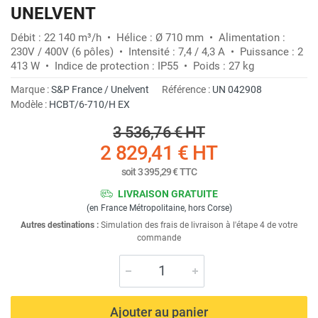
UNELVENT
Débit : 22 140 m³/h • Hélice : Ø 710 mm • Alimentation :
230V / 400V (6 pôles) • Intensité : 7,4 / 4,3 A • Puissance : 2
413 W • Indice de protection : IP55 • Poids : 27 kg
Marque :
S&P France / Unelvent
Référence :
UN 042908
Modèle :
HCBT/6-710/H EX
3 536,76 €
HT
2 829,41 €
HT
soit
3 395,29 €
TTC
LIVRAISON GRATUITE
(en France Métropolitaine, hors Corse)
Autres destinations :
Simulation des frais de livraison à l'étape 4 de votre
commande
Ajouter au panier