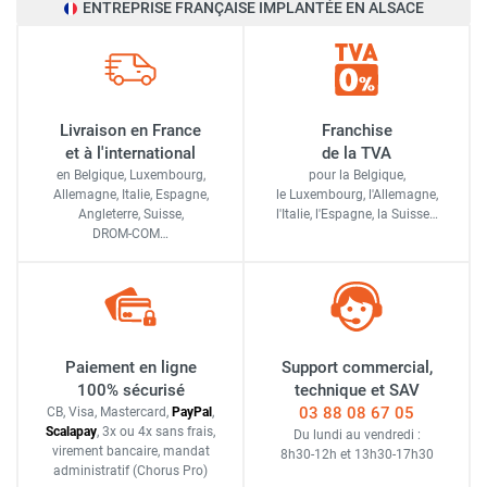
ENTREPRISE FRANÇAISE IMPLANTÉE EN ALSACE
Livraison en France
Franchise
et à l'international
de la TVA
en Belgique, Luxembourg,
pour la Belgique,
Allemagne, Italie, Espagne,
le Luxembourg,
l'Allemagne,
Angleterre, Suisse,
l'Italie,
l'Espagne,
la Suisse…
DROM-COM…
Paiement en ligne
Support commercial,
100% sécurisé
technique et SAV
03 88 08 67 05
CB, Visa, Mastercard,
Pay
Pal
,
Scalapay
,
3x ou 4x sans frais
,
Du lundi au vendredi :
virement bancaire
, mandat
8h30-12h
et
13h30-17h30
administratif
(Chorus Pro)