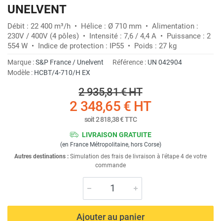
UNELVENT
Débit : 22 400 m³/h • Hélice : Ø 710 mm • Alimentation :
230V / 400V (4 pôles) • Intensité : 7,6 / 4,4 A • Puissance : 2
554 W • Indice de protection : IP55 • Poids : 27 kg
Marque :
S&P France / Unelvent
Référence :
UN 042904
Modèle :
HCBT/4-710/H EX
2 935,81 €
HT
2 348,65 €
HT
soit
2 818,38 €
TTC
LIVRAISON GRATUITE
(en France Métropolitaine, hors Corse)
Autres destinations :
Simulation des frais de livraison à l'étape 4 de votre
commande
Ajouter au panier