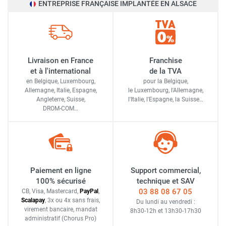
ENTREPRISE FRANÇAISE IMPLANTÉE EN ALSACE
Livraison en France
Franchise
et à l'international
de la TVA
en Belgique, Luxembourg,
pour la Belgique,
Allemagne, Italie, Espagne,
le Luxembourg,
l'Allemagne,
Angleterre, Suisse,
l'Italie,
l'Espagne,
la Suisse…
DROM-COM…
Paiement en ligne
Support commercial,
100% sécurisé
technique et SAV
03 88 08 67 05
CB, Visa, Mastercard,
Pay
Pal
,
Scalapay
,
3x ou 4x sans frais
,
Du lundi au vendredi :
virement bancaire
, mandat
8h30-12h
et
13h30-17h30
administratif
(Chorus Pro)