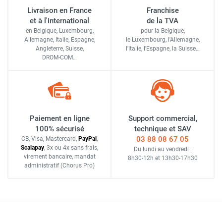
Livraison en France
Franchise
et à l'international
de la TVA
en Belgique, Luxembourg,
pour la Belgique,
Allemagne, Italie, Espagne,
le Luxembourg,
l'Allemagne,
Angleterre, Suisse,
l'Italie,
l'Espagne,
la Suisse…
DROM-COM…
Paiement en ligne
Support commercial,
100% sécurisé
technique et SAV
03 88 08 67 05
CB, Visa, Mastercard,
Pay
Pal
,
Scalapay
,
3x ou 4x sans frais
,
Du lundi au vendredi :
virement bancaire
, mandat
8h30-12h
et
13h30-17h30
administratif
(Chorus Pro)