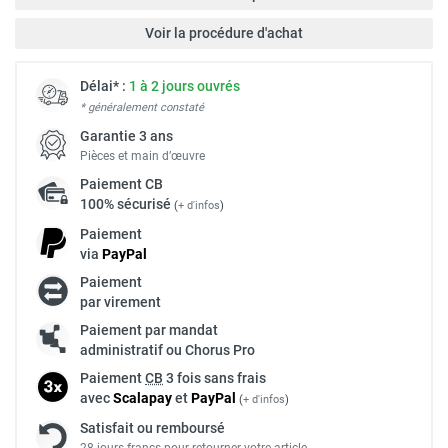
Voir la procédure d'achat
Délai* :
1 à 2 jours ouvrés
* généralement constaté
Garantie 3 ans
Pièces et main d’œuvre
Paiement
CB
100% sécurisé
(
+ d'infos
)
Paiement
via
Pay
Pal
Paiement
par virement
Paiement par mandat
administratif ou Chorus Pro
Paiement
CB
3 fois sans frais
avec
Scalapay
et
Pay
Pal
(
+ d'infos
)
Satisfait ou remboursé
28 jours francs pour retourner votre article