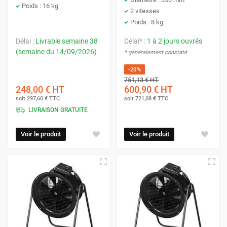
Poids : 16 kg
2 vitesses
Poids : 8 kg
Délai :
Livrable semaine 38
Délai* :
1 à 2 jours ouvrés
(semaine du 14/09/2026)
* généralement constaté
-20%
751,13 €
HT
248,00 €
HT
600,90 €
HT
soit
297,60 €
TTC
soit
721,08 €
TTC
LIVRAISON GRATUITE
Voir le produit
Voir le produit