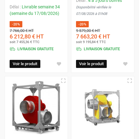
Délai :
4 à 5 jours ouvrés
Délai :
Livrable semaine 34
Disponibilité vérifiée le
(semaine du 17/08/2026)
07/08/2026 à 01h08
-20%
-20%
7 766,00 €
HT
9 579,00 €
HT
6 212,80 €
HT
7 663,20 €
HT
soit
7 455,36 €
TTC
soit
9 195,84 €
TTC
LIVRAISON GRATUITE
LIVRAISON GRATUITE
Voir le produit
Voir le produit