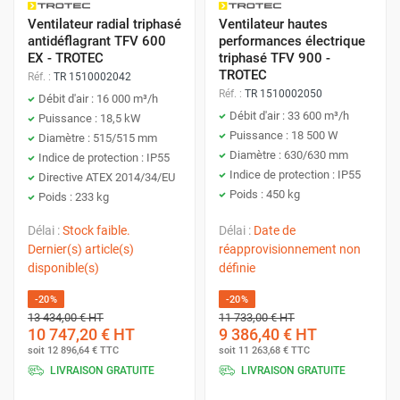
Ventilateur radial triphasé
Ventilateur hautes
antidéflagrant TFV 600
performances électrique
EX - TROTEC
triphasé TFV 900 -
TROTEC
Réf. :
TR 1510002042
Réf. :
TR 1510002050
Débit d'air : 16 000 m³/h
Débit d'air : 33 600 m³/h
Puissance : 18,5 kW
Puissance : 18 500 W
Diamètre : 515/515 mm
Diamètre : 630/630 mm
Indice de protection : IP55
Indice de protection : IP55
Directive ATEX 2014/34/EU
Poids : 450 kg
Poids : 233 kg
Délai :
Stock faible.
Délai :
Date de
Dernier(s) article(s)
réapprovisionnement non
disponible(s)
définie
-20%
-20%
13 434,00 €
HT
11 733,00 €
HT
10 747,20 €
HT
9 386,40 €
HT
soit
12 896,64 €
TTC
soit
11 263,68 €
TTC
LIVRAISON GRATUITE
LIVRAISON GRATUITE