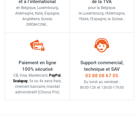
et à l'international
de la TVA
en Belgique, Luxembourg,
pour la Belgique,
Allemagne, Italie, Espagne,
le Luxembourg,
l'Allemagne,
Angleterre, Suisse,
l'Italie,
l'Espagne,
la Suisse…
DROM-COM…
Paiement en ligne
Support commercial,
100% sécurisé
technique et SAV
03 88 08 67 05
CB, Visa, Mastercard,
Pay
Pal
,
Scalapay
,
3x ou 4x sans frais
,
Du lundi au vendredi :
virement bancaire
, mandat
8h30-12h
et
13h30-17h30
administratif
(Chorus Pro)