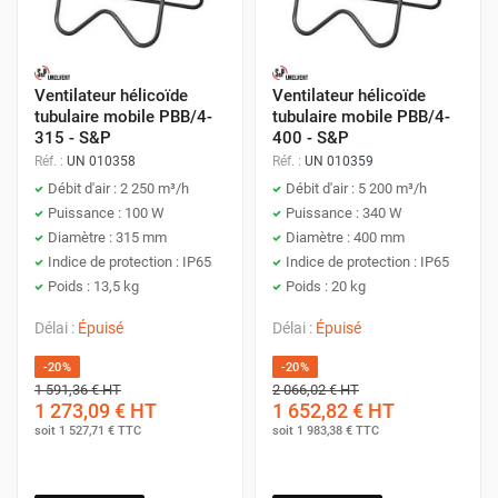
Ventilateur hélicoïde
Ventilateur hélicoïde
tubulaire mobile PBB/4-
tubulaire mobile PBB/4-
315 - S&P
400 - S&P
Réf. :
UN 010358
Réf. :
UN 010359
Débit d'air : 2 250 m³/h
Débit d'air : 5 200 m³/h
Puissance : 100 W
Puissance : 340 W
Diamètre : 315 mm
Diamètre : 400 mm
Indice de protection : IP65
Indice de protection : IP65
Poids : 13,5 kg
Poids : 20 kg
Délai :
Épuisé
Délai :
Épuisé
-20%
-20%
1 591,36 €
HT
2 066,02 €
HT
1 273,09 €
HT
1 652,82 €
HT
soit
1 527,71 €
TTC
soit
1 983,38 €
TTC