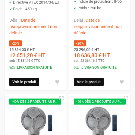
Indice de protection : IP55
Directive ATEX 2014/34/EU
Poids : 750 kg
Poids : 450 kg
Délai :
Date de
Délai :
Date de
réapprovisionnement non
réapprovisionnement non
définie
définie
-20%
-20%
15 814,00 €
HT
23 296,00 €
HT
12 651,20 €
HT
18 636,80 €
HT
soit
15 181,44 €
TTC
soit
22 364,16 €
TTC
LIVRAISON GRATUITE
LIVRAISON GRATUITE
Voir le produit
Voir le produit
-40% DÈS 2 PRODUITS AU PANIER
-40% DÈS 2 PRODUITS AU PANIER