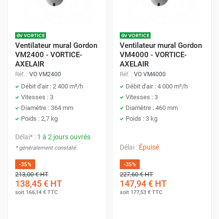
Ventilateur mural Gordon
Ventilateur mural Gordon
VM2400 - VORTICE-
VM4000 - VORTICE-
AXELAIR
AXELAIR
Réf. :
VO VM2400
Réf. :
VO VM4000
Débit d'air : 2 400 m³/h
Débit d'air : 4 000 m³/h
Vitesses : 3
Vitesses : 3
Diamètre : 364 mm
Diamètre : 460 mm
Poids : 2,7 kg
Poids : 3 kg
Délai* :
1 à 2 jours ouvrés
Délai :
Épuisé
* généralement constaté
-35%
-35%
213,00 €
HT
227,60 €
HT
138,45 €
HT
147,94 €
HT
soit
166,14 €
TTC
soit
177,53 €
TTC