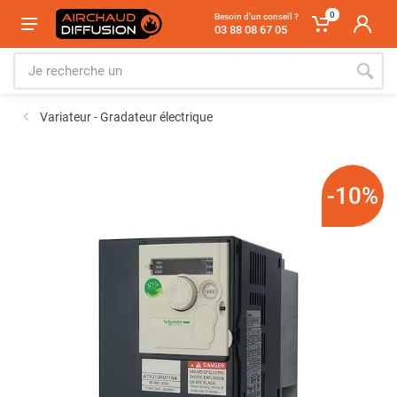
0
Besoin d'un conseil ?
03 88 08 67 05
Variateur - Gradateur électrique
-10%