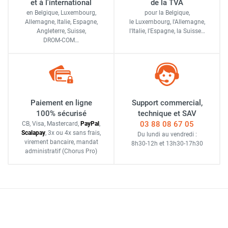
et à l'international
de la TVA
en Belgique, Luxembourg,
pour la Belgique,
Allemagne, Italie, Espagne,
le Luxembourg,
l'Allemagne,
Angleterre, Suisse,
l'Italie,
l'Espagne,
la Suisse…
DROM-COM…
Paiement en ligne
Support commercial,
100% sécurisé
technique et SAV
03 88 08 67 05
CB, Visa, Mastercard,
Pay
Pal
,
Scalapay
,
3x ou 4x sans frais
,
Du lundi au vendredi :
virement bancaire
, mandat
8h30-12h
et
13h30-17h30
administratif
(Chorus Pro)