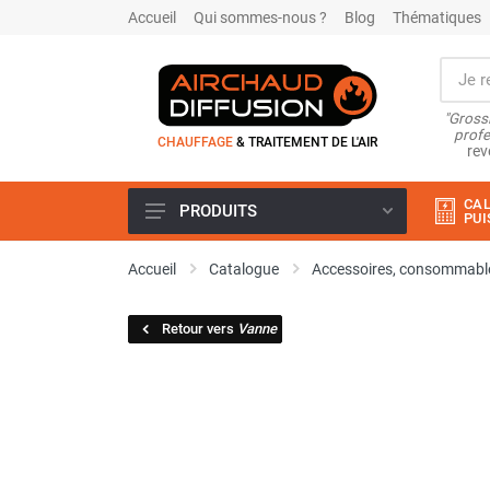
Accueil
Qui sommes-nous ?
Blog
Thématiques
"Grossi
profe
CHAUFFAGE
& TRAITEMENT DE L'AIR
rev
CAL
PRODUITS
PUI
Airchaud Location
Accueil
Catalogue
Accessoires, consommable
Climatiseur
Climatiseur mobile
Retour vers
Vanne
Climatiseur mobile résidentiel et
tertiaire
Climatiseur fixe
Rafraîchisseur d'air
Rafraichisseur d'air mobile
Rafraîchisseur d'air gainable
Rafraichisseur d’air fixe