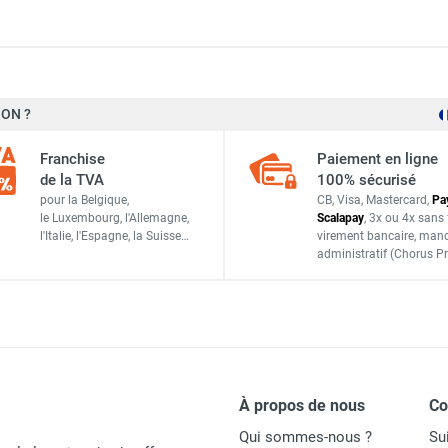
ON ?
Cemo
Franchise
Paiement en ligne
1308
de la TVA
100% sécurisé
pour la Belgique,
CB, Visa, Mastercard,
Pa
4052886229613
le Luxembourg,
l'Allemagne,
Scalapay
,
3x ou 4x sans 
l'Italie,
l'Espagne,
la Suisse…
virement bancaire
, man
ACCESSOIRES
administratif
(Chorus Pr
À propos de nous
C
Qui sommes-nous ?
Su