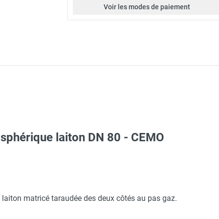
Voir les modes de paiement
 sphérique laiton DN 80 - CEMO
 long avec trou d'homme - Pour eau, engrais, émulseur incendie
laiton matricé taraudée des deux côtés au pas gaz.
eaux - Résistant aux huiles, fioul, gasoil, produits chimiques - C