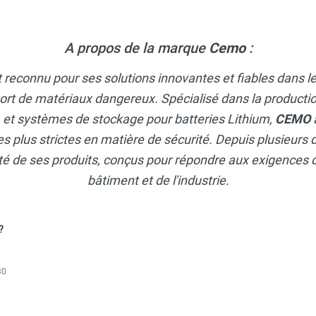
rre coffre 500 litres long - Pour eau, engrais liquides - CEMO
A propos de la marque
Cemo
:
t reconnu pour ses solutions innovantes et fiables dans 
 avec trou d'homme - Pour eau, engrais, émulseur incendie - CE
ort de matériaux dangereux. Spécialisé dans la productio
, et systèmes de stockage pour batteries Lithium,
CEMO
rreaux - Résistant aux huiles, fioul, gasoil, produits chimiques 
s plus strictes en matière de sécurité. Depuis plusieurs d
lité de ses produits, conçus pour répondre aux exigences 
bâtiment et de l'industrie.
?
30