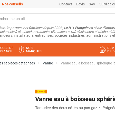
Nos conseils
Contact
Devis
SAV
Suivi de
ste, importateur et fabricant depuis 2003,
Le N°1 Français
en choix d'appare
ssionnels à air chaud ou radiants, climatiseurs, rafraîchisseurs et déshumidifi
endeurs, installateurs, entreprises, sociétés, industries, administrations et
CULS DE
NOS
DEM
SSANCE
MARQUES
DE D
s et pièces détachées
Vanne
Vanne eau à boisseau sphérique l
Vanne eau à boisseau sphéri
Taraudée des deux côtés au pas gaz • Poignée