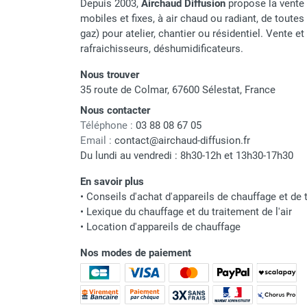
Depuis 2003,
Airchaud Diffusion
propose la vente 
punaises de lit
mobiles et fixes, à air chaud ou radiant, de toutes 
Chauffage électrique infrarouge
gaz) pour atelier, chantier ou résidentiel. Vente e
Chauffage électrique par convection
rafraichisseurs, déshumidificateurs.
Chauffage mobile au fioul et GNR
Chauffage fioul soufflant avec
Nous trouver
cheminée et réservoir intégré
35 route de Colmar, 67600 Sélestat, France
Chauffage fioul soufflant avec
Nous contacter
cheminée à raccorder sur citerne
Téléphone :
03 88 08 67 05
Chauffage fioul soufflant sans
Email :
contact@airchaud-diffusion.fr
cheminée à combustion directe
Du lundi au vendredi : 8h30-12h et 13h30-17h30
Chauffage fioul
En savoir plus
infrarouge/rayonnant
•
Conseils d'achat d'appareils de chauffage et de t
Chauffage mobile au gaz propane /
•
Lexique du chauffage et du traitement de l'air
butane
•
Location d'appareils de chauffage
Chauffage mobile au gaz à
combustion directe
Nos modes de paiement
Chauffage mobile au gaz à
combustion indirecte
Chauffage mobile au gaz rayonnant