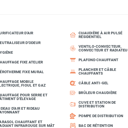
URIFICATEUR D'AIR
CHAUDIÈRE À AIR PULSÉ
RÉSIDENTIEL
EUTRALISEUR D'ODEUR
VENTILO-CONVECTEUR,
CONVECTEUR ET RADIATEU
YGIÈNE
PLAFOND CHAUFFANT
HAUFFAGE FIXE ATELIER
PLANCHER ET CÂBLE
ÉROTHERME FIXE MURAL
CHAUFFANTS
HAUFFAGE MOBILE
CÂBLE ANTI-GEL
LECTRIQUE, FIOUL ET GAZ
BRÛLEUR CHAUDIÈRE
HAUFFAGE POUR SERRE ET
ÂTIMENT D'ÉLEVAGE
CUVE ET STATION DE
DISTRIBUTION
IDEAU D'AIR ET RIDEAU
AYONNANT
POMPE DE DISTRIBUTION
ARASOL CHAUFFANT ET
ADIANT INFRAROUGE SUR MÂT
BAC DE RÉTENTION