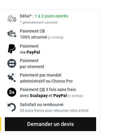
Délai* :
1 à 2 jours ouvrés
* généralement constaté
Paiement
CB
100% sécurisé
(
+ d'infos
)
Paiement
via
Pay
Pal
Paiement
par virement
Paiement par mandat
administratif ou Chorus Pro
Paiement
CB
3 fois sans frais
avec
Scalapay
et
Pay
Pal
(
+ d'infos
)
Satisfait ou remboursé
28 jours francs pour retourner votre article
Demander un devis