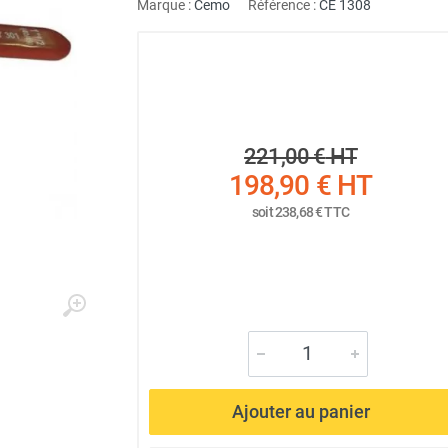
Marque :
Cemo
Référence :
CE 1308
221,00 €
HT
198,90 €
HT
soit
238,68 €
TTC
Ajouter au panier