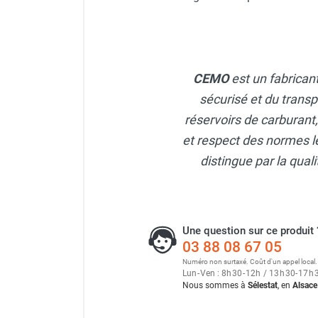
Neutraliseur d'odeur
Hygiène
Cuve en polyester fibre de ve
Sèche-main et sèche-cheveux
Distributeur de savon
CEMO
est un fabrican
Chauffage fixe atelier
Cuve PFV ovale 3 000 litres
Chauffage d'atelier fixe au fioul et
sécurisé et du transp
GNR
réservoirs de carburant
Chauffage au fioul avec réservoir
Bac PFV vert 550 litres + fou
et respect des normes le
intégré
distingue par la qua
Chauffage au fioul à raccorder sur
citerne
Aérotherme au fioul
Chauffage polycombustible / huile
Une question sur ce produit 
Chauffage d'atelier fixe avec brûleur
03 88 08 67 05
gaz
Numéro non surtaxé. Coût d'un appel local.
Chauffage d'atelier suspendu
Lun
-
Ven : 8
h
30
-
12
h
/ 13
h
30
-
17
h
Chauffage suspendu au fioul
Nous sommes à
Sélestat
, en
Alsace
Chauffage suspendu au gaz
Chauffage FARM