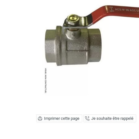
Brumisateur d'air
Coffret de brumisation
Ventilateur brumisateur
Ventilateur / extracteur d'air mobile
Brasseur d'air
Ventilateur fixe
Ventilateur industriel
Ventilateur de chantier
Ventilateur centrifuge
Ventilateur de sol
Ventilateur sur pied
Ventilateur de bureau
Ventilateur de table
Extracteur d'air mural
Extracteur d'air mural hélicoïde
Extracteur d'air mural centrifuge
Imprimer cette page
Je souhaite être rappelé
Extracteur d'air mural ATEX
Extracteur d'air mural résidentiel