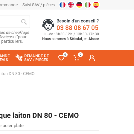
 commande
Suivi SAV / pièces
Besoin d'un conseil ?
03 88 08 67 05
ils de chauffage
Lu
-
Ve
: 8
h
30
-
12
h
/ 13
h
30
-
17
h
30
cateurs !"
pour
Nous sommes à
Sélestat
, en
Alsace
 particuliers.
0
0
ANDE
DEMANDE DE
EVIS
SAV / PIÈCES
aiton DN 80 - CEMO
que laiton DN 80 - CEMO
 acier plate