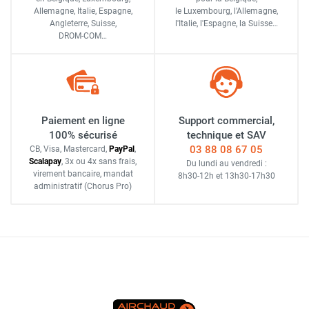
Allemagne, Italie, Espagne,
le Luxembourg,
l'Allemagne,
Angleterre, Suisse,
l'Italie,
l'Espagne,
la Suisse…
DROM-COM…
Paiement en ligne
Support commercial,
100% sécurisé
technique et SAV
03 88 08 67 05
CB, Visa, Mastercard,
Pay
Pal
,
Scalapay
,
3x ou 4x sans frais
,
Du lundi au vendredi :
virement bancaire
, mandat
8h30-12h
et
13h30-17h30
administratif
(Chorus Pro)