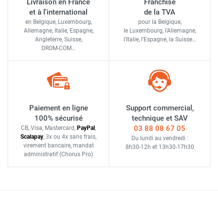
Livraison en France
Franchise
et à l'international
de la TVA
en Belgique, Luxembourg,
pour la Belgique,
Allemagne, Italie, Espagne,
le Luxembourg,
l'Allemagne,
Angleterre, Suisse,
l'Italie,
l'Espagne,
la Suisse…
DROM-COM…
Paiement en ligne
Support commercial,
100% sécurisé
technique et SAV
03 88 08 67 05
CB, Visa, Mastercard,
Pay
Pal
,
Scalapay
,
3x ou 4x sans frais
,
Du lundi au vendredi :
virement bancaire
, mandat
8h30-12h
et
13h30-17h30
administratif
(Chorus Pro)