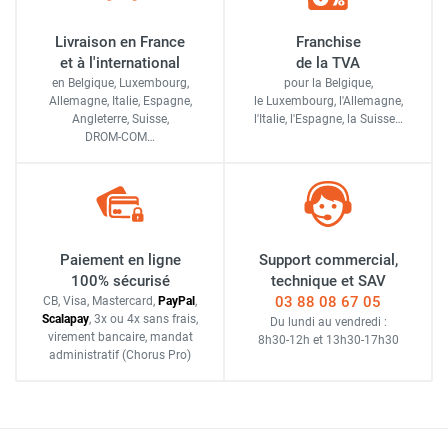
Livraison en France
Franchise
et à l'international
de la TVA
en Belgique, Luxembourg,
pour la Belgique,
Allemagne, Italie, Espagne,
le Luxembourg,
l'Allemagne,
Angleterre, Suisse,
l'Italie,
l'Espagne,
la Suisse…
DROM-COM…
Paiement en ligne
Support commercial,
100% sécurisé
technique et SAV
03 88 08 67 05
CB, Visa, Mastercard,
Pay
Pal
,
Scalapay
,
3x ou 4x sans frais
,
Du lundi au vendredi :
virement bancaire
, mandat
8h30-12h
et
13h30-17h30
administratif
(Chorus Pro)