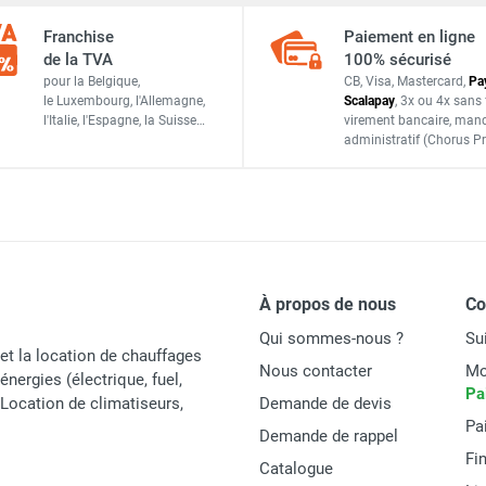
TVPB200D
Franchise
Paiement en ligne
ASTA NK 200 BIANCA (22030)
de la TVA
100% sécurisé
pour la Belgique,
CB, Visa, Mastercard,
Pa
Italie
le Luxembourg,
l'Allemagne,
Scalapay
,
3x ou 4x sans 
l'Italie,
l'Espagne,
la Suisse…
virement bancaire
, man
administratif
(Chorus Pr
8010300220307
ACCESSOIRES
À propos de nous
C
Qui sommes-nous ?
Su
et la location de chauffages
Nous contacter
Mo
énergies (électrique, fuel,
Pa
t Location de climatiseurs,
Demande de devis
Pa
Demande de rappel
Fi
Catalogue