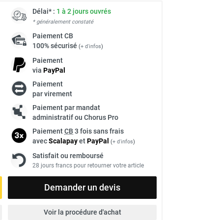
Délai* :
1 à 2 jours ouvrés
* généralement constaté
Paiement
CB
100% sécurisé
(
+ d'infos
)
Paiement
via
Pay
Pal
Paiement
par virement
Paiement par mandat
administratif ou Chorus Pro
Paiement
CB
3 fois sans frais
avec
Scalapay
et
Pay
Pal
(
+ d'infos
)
Satisfait ou remboursé
28 jours francs pour retourner votre article
Demander un devis
Voir la procédure d'achat