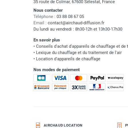
35 route de Colmar, 67600 Sélestat, France
punaises de lit
Chauffage électrique infrarouge
Nous contacter
Chauffage électrique par convection
Téléphone :
03 88 08 67 05
Chauffage mobile au fioul et GNR
Email :
contact@airchaud-diffusion.fr
Du lundi au vendredi : 8h30-12h et 13h30-17h30
Chauffage fioul soufflant avec
cheminée et réservoir intégré
En savoir plus
Chauffage fioul soufflant avec
•
Conseils d'achat d'appareils de chauffage et de t
cheminée à raccorder sur citerne
•
Lexique du chauffage et du traitement de l'air
Chauffage fioul soufflant sans
•
Location d'appareils de chauffage
cheminée à combustion directe
Nos modes de paiement
Chauffage fioul
infrarouge/rayonnant
Chauffage mobile au gaz propane /
butane
Chauffage mobile au gaz à
combustion directe
Chauffage mobile au gaz à
combustion indirecte
Chauffage mobile au gaz rayonnant
AIRCHAUD LOCATION
P