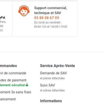
Support commercial,
technique et SAV
03 88 08 67 05
y
Pal
,
frais
,
Du lundi au vendredi :
dat
8h30-12h
et
13h30-17h30
o)
ommandes
Service Après-Vente
ivi de commande
Demande de SAV
et pièces détachées
des de paiement
iement sécurisé
Suivi SAV
et pièces détachées
iement 3x sans frais
nancement
Informations