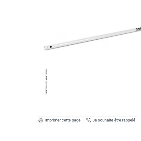
Brumisateur d'air
Coffret de brumisation
Ventilateur brumisateur
Ventilateur / extracteur d'air mobile
Brasseur d'air
Ventilateur fixe
Ventilateur industriel
Ventilateur de chantier
Ventilateur centrifuge
Ventilateur de sol
Ventilateur sur pied
Ventilateur de bureau
Ventilateur de table
Extracteur d'air mural
Extracteur d'air mural hélicoïde
Extracteur d'air mural centrifuge
Imprimer cette page
Je souhaite être rappelé
Extracteur d'air mural ATEX
Extracteur d'air mural résidentiel