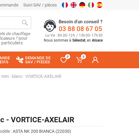
 commande
Suivi SAV / pièces
Besoin d'un conseil ?
03 88 08 67 05
ils de chauffage
Lu
-
Ve
: 8
h
30
-
12
h
/ 13
h
30
-
17
h
30
cateurs !"
pour
Nous sommes à
Sélestat
, en
Alsace
 particuliers.
0
0
ANDE
DEMANDE DE
EVIS
SAV / PIÈCES
0 mm - blanc - VORTICE-AXELAIR
nc - VORTICE-AXELAIR
odèle :
ASTA NK 200 BIANCA (22030)