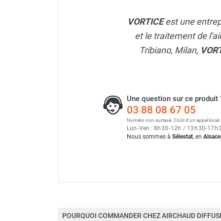
Neutraliseur d'odeur
Hygiène
VORTICE
est une entrep
Sèche-main et sèche-cheveux
et le traitement de l'a
Distributeur de savon
Tribiano, Milan,
VOR
Chauffage fixe atelier
Chauffage d'atelier fixe au fioul et
GNR
Chauffage au fioul avec réservoir
Une question sur ce produit 
intégré
03 88 08 67 05
Chauffage au fioul à raccorder sur
Numéro non surtaxé. Coût d'un appel local.
citerne
Lun
-
Ven : 8
h
30
-
12
h
/ 13
h
30
-
17
h
Nous sommes à
Sélestat
, en
Alsace
Aérotherme au fioul
Chauffage polycombustible / huile
Chauffage d'atelier fixe avec brûleur
gaz
Chauffage d'atelier suspendu
Chauffage suspendu au fioul
Marque
Chauffage suspendu au gaz
POURQUOI COMMANDER CHEZ AIRCHAUD DIFFUSI
Chauffage FARM