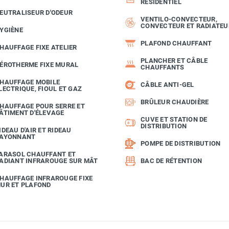
RÉSIDENTIEL
EUTRALISEUR D'ODEUR
VENTILO-CONVECTEUR,
CONVECTEUR ET RADIATEU
YGIÈNE
PLAFOND CHAUFFANT
HAUFFAGE FIXE ATELIER
PLANCHER ET CÂBLE
ÉROTHERME FIXE MURAL
CHAUFFANTS
HAUFFAGE MOBILE
CÂBLE ANTI-GEL
LECTRIQUE, FIOUL ET GAZ
BRÛLEUR CHAUDIÈRE
HAUFFAGE POUR SERRE ET
ÂTIMENT D'ÉLEVAGE
CUVE ET STATION DE
DISTRIBUTION
IDEAU D'AIR ET RIDEAU
AYONNANT
POMPE DE DISTRIBUTION
ARASOL CHAUFFANT ET
ADIANT INFRAROUGE SUR MÂT
BAC DE RÉTENTION
HAUFFAGE INFRAROUGE FIXE
UR ET PLAFOND