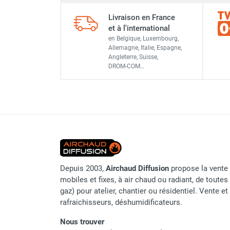
Référence fournisseur
Chauffage FARM au gaz
Livraison en France
Chauffage FARM au fioul
Nom du modèle
et à l'international
Chauffage d'atelier granulés / bois /
en Belgique, Luxembourg,
Origine
carton
Allemagne, Italie, Espagne,
Angleterre, Suisse,
Chaudière fixe à eau
DROM-COM…
Code EAN
Aérotherme fixe mural
Aérotherme électrique
Classement produit
Aérotherme au gaz
Aérotherme à eau chaude ou froide
Aérotherme au fioul
Aérotherme pompe à chaleur
(détente directe)
Chauffage mobile électrique, fioul et
Depuis 2003,
Airchaud Diffusion
propose la vente 
gaz
mobiles et fixes, à air chaud ou radiant, de toutes 
Chauffage mobile électrique
gaz) pour atelier, chantier ou résidentiel. Vente e
Chauffage électrique soufflant
rafraichisseurs, déshumidificateurs.
Chauffage haute température pour
étuvage industriel ou destruction
Nous trouver