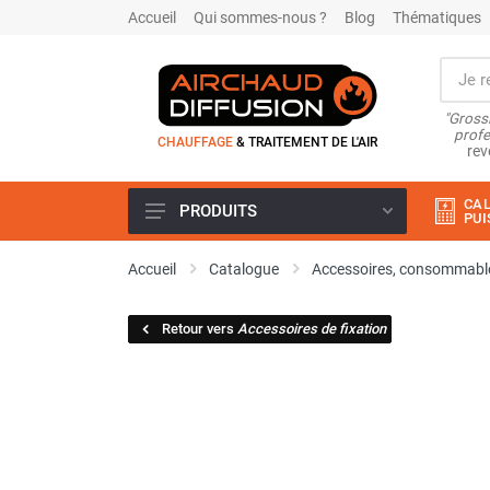
Accueil
Qui sommes-nous ?
Blog
Thématiques
"Grossi
profe
CHAUFFAGE
& TRAITEMENT DE L'AIR
rev
CAL
PRODUITS
PUI
Airchaud Location
Accueil
Catalogue
Accessoires, consommable
Climatiseur
Climatiseur mobile
Retour vers
Accessoires de fixation
Climatiseur mobile résidentiel et
tertiaire
Climatiseur fixe
Rafraîchisseur d'air
Rafraichisseur d'air mobile
Rafraîchisseur d'air gainable
Rafraichisseur d’air fixe