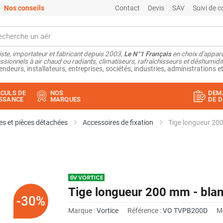
Nos conseils
Contact
Devis
SAV
Suivi de
ste, importateur et fabricant depuis 2003,
Le N°1 Français
en choix d'appare
ssionnels à air chaud ou radiants, climatiseurs, rafraîchisseurs et déshumidifi
endeurs, installateurs, entreprises, sociétés, industries, administrations et
CULS DE
NOS
DEM
SSANCE
MARQUES
DE D
s et pièces détachées
Accessoires de fixation
Tige longueur 20
Tige longueur 200 mm - bla
-30%
Marque :
Vortice
Référence :
VO TVPB200D
M