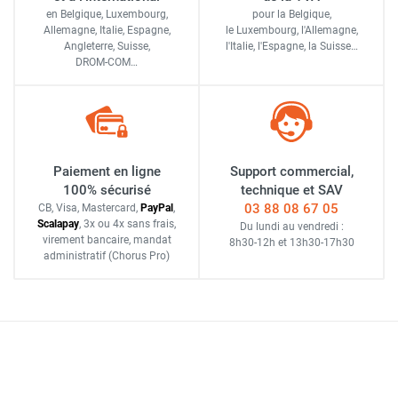
en Belgique, Luxembourg,
pour la Belgique,
Allemagne, Italie, Espagne,
le Luxembourg,
l'Allemagne,
Angleterre, Suisse,
l'Italie,
l'Espagne,
la Suisse…
DROM-COM…
Paiement en ligne
Support commercial,
100% sécurisé
technique et SAV
03 88 08 67 05
CB, Visa, Mastercard,
Pay
Pal
,
Scalapay
,
3x ou 4x sans frais
,
Du lundi au vendredi :
virement bancaire
, mandat
8h30-12h
et
13h30-17h30
administratif
(Chorus Pro)